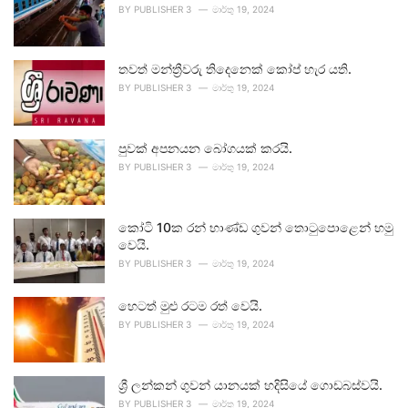
BY
PUBLISHER 3
මාර්තු 19, 2024
තවත් මන්ත්‍රීවරු තිදෙනෙක් කෝප් හැර යති.
BY
PUBLISHER 3
මාර්තු 19, 2024
පුවක් අපනයන බෝගයක් කරයි.
BY
PUBLISHER 3
මාර්තු 19, 2024
කෝටි 10ක රන් භාණ්ඩ ගුවන් තොටුපොළෙන් හමු
වෙයි.
BY
PUBLISHER 3
මාර්තු 19, 2024
හෙටත් මුළු රටම රත් වෙයි.
BY
PUBLISHER 3
මාර්තු 19, 2024
ශ්‍රී ලන්කන් ගුවන් යානයක් හදිසියේ ගොඩබස්වයි.
BY
PUBLISHER 3
මාර්තු 19, 2024