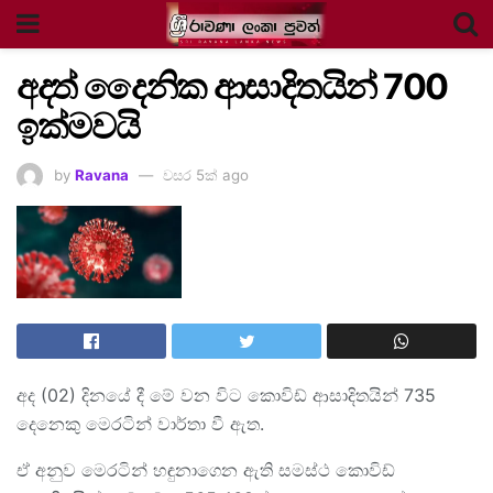
අදත් දෛනික ආසාදිතයින් 700
ඉක්මවයි
by
Ravana
වසර 5ක් ago
අද (02) දිනයේ දී මේ වන විට කොවිඩ් ආසාදිතයින් 735
දෙනෙකු මෙරටින් වාර්තා වී ඇත.
ඒ අනුව මෙරටින් හඳුනාගෙන ඇති සමස්ථ කොවිඩ්