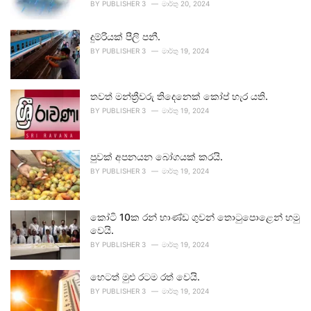
BY
PUBLISHER 3
මාර්තු 20, 2024
දුම්රියක් පීලි පනී.
BY
PUBLISHER 3
මාර්තු 19, 2024
තවත් මන්ත්‍රීවරු තිදෙනෙක් කෝප් හැර යති.
BY
PUBLISHER 3
මාර්තු 19, 2024
පුවක් අපනයන බෝගයක් කරයි.
BY
PUBLISHER 3
මාර්තු 19, 2024
කෝටි 10ක රන් භාණ්ඩ ගුවන් තොටුපොළෙන් හමු
වෙයි.
BY
PUBLISHER 3
මාර්තු 19, 2024
හෙටත් මුළු රටම රත් වෙයි.
BY
PUBLISHER 3
මාර්තු 19, 2024