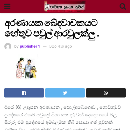
අරණායක ඛේදවාචකයට
හේතුව පවුල් ආරවුලක්ලු .
by
publisher 1
වසර 4ක් ago
ඊයේ (6) උදෑසන අරණායක , පොල්අබේගොඩ , ගොඩිගමුව
ප්‍රදේශයේ එකම පවුලේ පියා සහ දරුවන් දෙදෙනාගේ මළ
සිරුරු එම ප්‍රදේශයේ අම්බලමක තිබී සොයා ගත් පුවතක්
වාර්තා විය . මෙම ත්‍රිත්ව මරණයට හේතුව පවුල් ආරවුලක්