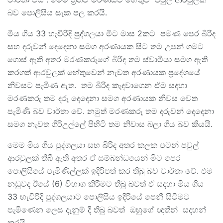
බව පොලිසිය සැක පල කරයි.
මිය ගිය 33 හැවිරිදි පුද්ගලයා මිට මාස 2කට පමණ පෙර බිරිද
සහ දරුවන් දෙදෙනා සමග අරණායක සිට තම උපන් ගමට
ගොස් ඇති අතර මරණකරුගේ බිරිද තම ස්වාමියා සමග ඇති
කරගත් ආරවුලක් හේතුවෙන් නැවත අරණායක ප්‍රදේශයේ
නිවසට පැමිණ ඇත. තම බිරිද කැදවාගෙන ඒම සදහා
මරණකරු තම දරු දෙදෙනා සමග අරණායක නිවස වෙත
පැමිණි බව වාර්තා වේ. නමුත් මරණකරු තම දරුවන් දෙදෙනා
සමග නැවත ගිරිඋල්ලේ පිහිටි තම නිවාස බලා ගිය බව කියයි.
මෙම මිය ගිය පුද්ගලයා සහ බිරිද අතර කලක පටන් පවුල්
ආරවුලක් තිබී ඇති අතර ඒ සම්බන්ධයෙන් මිට පෙර
පොලිසියේ පැමිණිල්ලක් ඉදිරිපත් කර තිබු බව වාර්තා වේ. එම
නඩුවද ඊයේ (6) විභාග කිරීමට තිබු බවත් ඒ සදහා මිය ගිය
33 හැවිරිදි පුද්ගලයාට පොලිසිය ඉදිරියේ පෙනී සිටීමට
පැමිණෙන ලෙස දැනුම් දී තිබු බවත් ඔහුගේ ඥාතීන් සදහන්
කරයි.