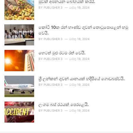
පුවක් අපනයන බෝගයක් කරයි.
BY
PUBLISHER 3
මාර්තු 19, 2024
කෝටි 10ක රන් භාණ්ඩ ගුවන් තොටුපොළෙන් හමු
වෙයි.
BY
PUBLISHER 3
මාර්තු 19, 2024
හෙටත් මුළු රටම රත් වෙයි.
BY
PUBLISHER 3
මාර්තු 19, 2024
ශ්‍රී ලන්කන් ගුවන් යානයක් හදිසියේ ගොඩබස්වයි.
BY
PUBLISHER 3
මාර්තු 19, 2024
ලංගම බස් රථයක් පෙරළෙයි.
BY
PUBLISHER 3
මාර්තු 19, 2024