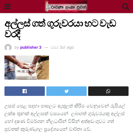
අල්ලස් ගත් ගුරුවරයා හට වැඩ
වරදී
by
publisher 3
වසර 3ක් ago
උසස් පෙළ සදහා පාසලට ඇතුලත් කිරීම වෙනුවෙන් රුපියල්
ලක්ෂ තුනක් අල්ලසක් වසයෙන් ලබාගත් ගුරුවරයකු අල්ලස්
හෝ දුෂණ විමර්ශන නිලධාරීන් විසින් අත්අඩංගුවට ගත්
පුවතක් කුරුණෑගල ප්‍රදේශයෙන් වාර්තා වේ.