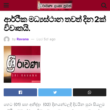
ආර්ථික මධ්‍යස්ථාන තවත් දින 2ක්
විවෘතයි.
by
Ravana
වසර 5ක් ago
හෙට (01) සහ අනිද්දා (02) දිනයන්වලදී දිවයින පුරා සියලුම