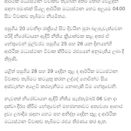
ආර්ථික මධ්‍යස්ථාන විවෘතව තැබෙන අතර තොග වෙළඳුන්
සඳහා පමණක් සියලු ආර්ථික මධ්‍යස්ථාන හෙට අලුයම 04.00
සිට විවෘතව තැබීමට නියමිතය.
පසුගිය 20 වෙනිදා රාත්‍රියේ සිට දිවයින පුරා බලපැවැත්වෙන
පරිදි නිරෝධායන ඇඳිරි නීතිය ක්‍රියාත්මක කළ අතර ඒ
හේතුවෙන් මුල්වරට පසුගිය 25 සහ 26 යන දිනයන්හි
ආර්ථික මධ්‍යස්ථාන විවෘත කිරීමට රජයෙන් අනුමැතිය ලබා දී
තිබුණි.
යළිත් පසුගිය 28 සහ 29 දෙදින තුළ ද ආර්ථික මධ්‍යස්ථාන
විවෘතව තැබීමට කටයුතු කරන ලද්දේ ගොවීන්ට සිය
අස්වැන්න අලෙවි කරගැනීමට නොහැකි වීම හේතුවෙනි.
නැවතත් නිරෝධායන ඇඳිරි නීතිය සැප්තැම්බර් 06 වන දා
දක්වා දීර්ඝ කිරීම හේතුවෙන් මහජනතාවට අත්‍යවශ්‍ය ආහාර
ද්‍රව්‍ය ලබාදීම සඳහා හෙට සහ අනිද්දා දෙදින තුළ ද ආර්ථික
මධ්‍යස්ථාන විවෘතව තැබීමට රජය තීරණය කර ඇත.