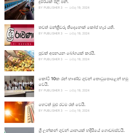
දුම්රියක් පීලි පනී.
BY
PUBLISHER 3
මාර්තු 19, 2024
තවත් මන්ත්‍රීවරු තිදෙනෙක් කෝප් හැර යති.
BY
PUBLISHER 3
මාර්තු 19, 2024
පුවක් අපනයන බෝගයක් කරයි.
BY
PUBLISHER 3
මාර්තු 19, 2024
කෝටි 10ක රන් භාණ්ඩ ගුවන් තොටුපොළෙන් හමු
වෙයි.
BY
PUBLISHER 3
මාර්තු 19, 2024
හෙටත් මුළු රටම රත් වෙයි.
BY
PUBLISHER 3
මාර්තු 19, 2024
ශ්‍රී ලන්කන් ගුවන් යානයක් හදිසියේ ගොඩබස්වයි.