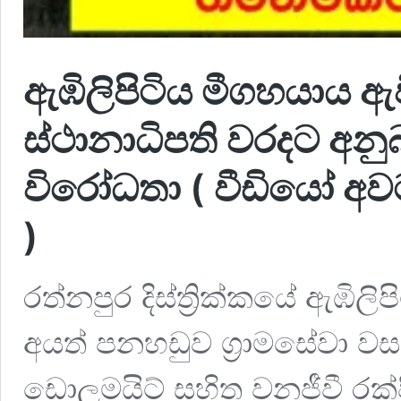
ඇඹිලිපිටිය මීගහයාය 
ස්ථානාධිපති වරදට අනු
විරෝධතා ( වීඩියෝ අවට
)
රත්නපුර දිස්ත්‍රික්කයේ ඇඹිල
අයත් පනහඩුව ග්‍රාමසේවා ව
ඩොලමයිට් සහිත වනජීවී රක