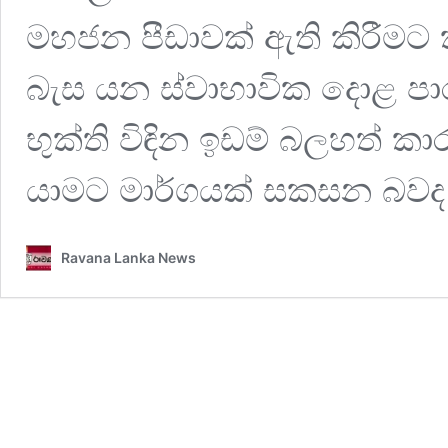
මහජන පීඩාවක් ඇති කිරීමට 
බැස යන ස්වාභාවික දොළ පාර
භුක්ති විඳින ඉඩම් බලහත් ක
යාමට මාර්ගයක් සකසන බවද
Ravana Lanka News