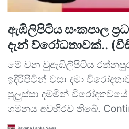
ඇඹිලිපිටිය සංකපාල ප්‍
දැන් ව්රෝධතාවක්.. (ව
මේ වන වුඇඹිලිපිටිය රත්නපු
ඉදිරිපිටින් වසා දමා විරෝදත
පුලුස්සා දමමින් විරෝදතව
ගමනය අවහිරව තිබේ. Conti
Ravana Lanka News