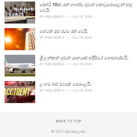
කෝටි 10ක රන් භාණ්ඩ ගුවන් තොටුපොළෙන් හමු
වෙයි.
BY
PUBLISHER 3
මාර්තු 19, 2024
හෙටත් මුළු රටම රත් වෙයි.
BY
PUBLISHER 3
මාර්තු 19, 2024
ශ්‍රී ලන්කන් ගුවන් යානයක් හදිසියේ ගොඩබස්වයි.
BY
PUBLISHER 3
මාර්තු 19, 2024
ලංගම බස් රථයක් පෙරළෙයි.
BY
PUBLISHER 3
මාර්තු 19, 2024
BACK TO TOP
© 2021
රාවණා ලංකා
.