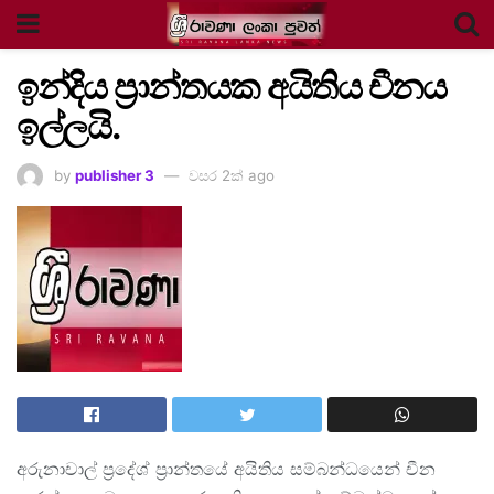
ඉන්දිය ප්‍රාන්තයක අයිතිය චීනය
ඉල්ලයි.
by
publisher 3
වසර 2ක් ago
අරුනාචාල් ප්‍රදේශ් ප්‍රාන්තයේ අයිතිය සම්බන්ධයෙන් චීන