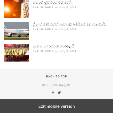
හෙටත් මුළු රටම රත් වෙයි.
BY
PUBLISHER 3
මාර්තු 19, 2024
ශ්‍රී ලන්කන් ගුවන් යානයක් හදිසියේ ගොඩබස්වයි.
BY
PUBLISHER 3
මාර්තු 19, 2024
ලංගම බස් රථයක් පෙරළෙයි.
BY
PUBLISHER 3
මාර්තු 19, 2024
BACK TO TOP
© 2021
රාවණා ලංකා
.
Exit mobile version