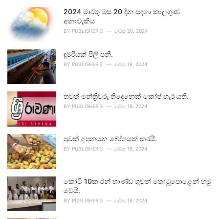
2024 මාර්තු මස 20 දින සඳහා කාලගුණ
අනාවැකිය
BY
PUBLISHER 3
මාර්තු 20, 2024
දුම්රියක් පීලි පනී.
BY
PUBLISHER 3
මාර්තු 19, 2024
තවත් මන්ත්‍රීවරු තිදෙනෙක් කෝප් හැර යති.
BY
PUBLISHER 3
මාර්තු 19, 2024
පුවක් අපනයන බෝගයක් කරයි.
BY
PUBLISHER 3
මාර්තු 19, 2024
කෝටි 10ක රන් භාණ්ඩ ගුවන් තොටුපොළෙන් හමු
වෙයි.
BY
PUBLISHER 3
මාර්තු 19, 2024