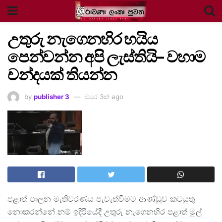
උතුරු නැගෙනහිර හයිය
පෙන්වන්න අපි ලැස්තියි– වහාම
චන්දයක් තියන්න
by
publisher 3
වසර 3ක් ago
පළාත් පාලන මැතිවරණය පැවැත්වීමට ආණ්ඩුව කටයුතු
නොකරන්නේ නම් ඉදිරියේදී උතුරු නැගෙනහිර පළාත් මුල්