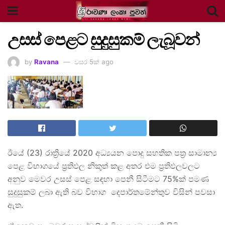
උසස් පෙළට සුදුසුකම් ලැබූවන්
by
Ravana
වසර 5ක් ago
ඊයේ (23) රාත්‍රියේ 2020 අධ්‍යයන පොදු සහතික පත්‍ර සාමාන්‍ය
පෙළ විභාගයේ ප්‍රතිඵල නිකුත් කළ අතර එම ප්‍රතිඵලවලට
අනුව මෙවර උසස් පෙළ සඳහා පෙනී සිටීමට 75%ක් පමණ
සුදුසුකම් ලබා ඇති බව විභාග දෙපාර්තමේන්තුව විසින් පවසා
ඇත.