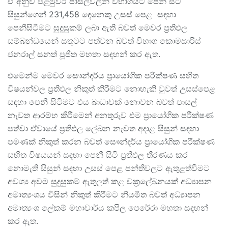
ඒ අනුව පළමුවර පාසල්වලින් විභාගයට පෙනී සිටි
සිසුන්ගෙන් 231,458 දෙනෙකු උසස් පෙළ සඳහා
පෙනීසිටීමට සුදුසුකම් ලබා ඇති බවත් මෙවර ප්‍රතිඵල
සම්බන්ධයෙන් සතුටට පත්වන බවත් විභාග කොමසාරිස්
ජනරාල් සනත් පූජිත මහතා සඳහන් කර ඇත.
එමෙන්ම මෙවර සෞන්දර්ය ප්‍රායෝගික පරීක්ෂණ සහිත
විෂයන්වල ප්‍රතිඵල නිකුත් කිරීමට නොහැකි වුවත් උසස්පෙළ
සඳහා පෙනී සිටීමට එය බාධාවක් නොවන බවත් පාසල්
නැවත ආරම්භ කිරීමෙන් අනතුරුව එම ප්‍රායෝගික පරීක්ෂණ
පත්වා ඒවායේ ප්‍රතිඵල ලේඛන නැවත අදාළ සිසුන් සඳහා
පමණක් නිකුත් කරන බවත් සෞන්දර්ය ප්‍රායෝගික පරීක්ෂණ
සහිත විෂයයන් සඳහා පෙනී සිටි ප්‍රතිඵල තීරණය කර
නොමැති සිසුන් සඳහා උසස් පෙළ පන්තිවලට ඇතුළත්වීමට
අවශ්‍ය අවම සුදුසුකම් ඇතුලත් කළ චක්‍රලේඛනයක් අධ්‍යාපන
අමාත්‍යංශය විසින් නිකුත් කිරීමට නියමිත බවත් අධ්‍යාපන
අමාත්‍යංශ ලේකම් මහාචාර්ය කපිල පෙරේරා මහතා සඳහන්
කර ඇත.