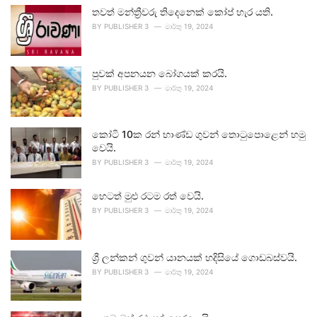
තවත් මන්ත්‍රීවරු තිදෙනෙක් කෝප් හැර යති.
BY
PUBLISHER 3
මාර්තු 19, 2024
පුවක් අපනයන බෝගයක් කරයි.
BY
PUBLISHER 3
මාර්තු 19, 2024
කෝටි 10ක රන් භාණ්ඩ ගුවන් තොටුපොළෙන් හමු
වෙයි.
BY
PUBLISHER 3
මාර්තු 19, 2024
හෙටත් මුළු රටම රත් වෙයි.
BY
PUBLISHER 3
මාර්තු 19, 2024
ශ්‍රී ලන්කන් ගුවන් යානයක් හදිසියේ ගොඩබස්වයි.
BY
PUBLISHER 3
මාර්තු 19, 2024