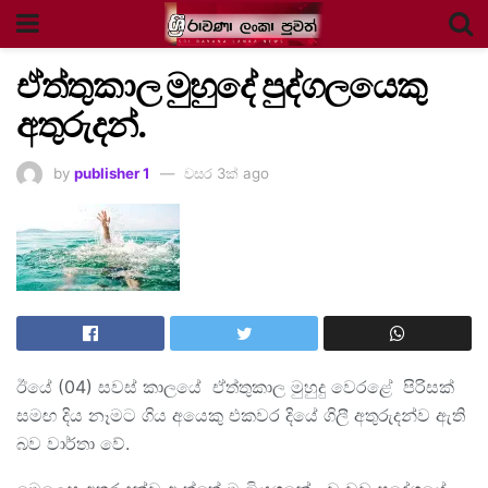
ඒත්තුකාල මුහුදේ පුද්ගලයෙකු
අතුරුදන්.
by
publisher 1
වසර 3ක් ago
ඊයේ (04) සවස් කාලයේ ඒත්තුකාල මුහුදු වෙරළේ පිරිසක්
සමඟ දිය නෑමට ගිය අයෙකු එකවර දියේ ගිලී අතුරුදන්ව ඇති
බව වාර්තා වේ.