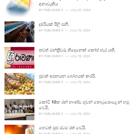
අනාවැකිය
BY
PUBLISHER 3
මාර්තු 20, 2024
දුම්රියක් පීලි පනී.
BY
PUBLISHER 3
මාර්තු 19, 2024
තවත් මන්ත්‍රීවරු තිදෙනෙක් කෝප් හැර යති.
BY
PUBLISHER 3
මාර්තු 19, 2024
පුවක් අපනයන බෝගයක් කරයි.
BY
PUBLISHER 3
මාර්තු 19, 2024
කෝටි 10ක රන් භාණ්ඩ ගුවන් තොටුපොළෙන් හමු
වෙයි.
BY
PUBLISHER 3
මාර්තු 19, 2024
හෙටත් මුළු රටම රත් වෙයි.
BY
PUBLISHER 3
මාර්තු 19, 2024