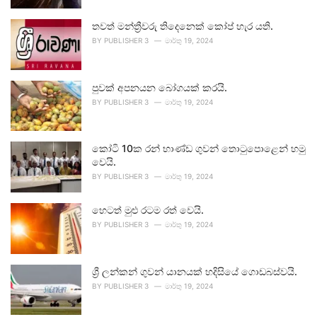
තවත් මන්ත්‍රීවරු තිදෙනෙක් කෝප් හැර යති.
BY
PUBLISHER 3
මාර්තු 19, 2024
පුවක් අපනයන බෝගයක් කරයි.
BY
PUBLISHER 3
මාර්තු 19, 2024
කෝටි 10ක රන් භාණ්ඩ ගුවන් තොටුපොළෙන් හමු
වෙයි.
BY
PUBLISHER 3
මාර්තු 19, 2024
හෙටත් මුළු රටම රත් වෙයි.
BY
PUBLISHER 3
මාර්තු 19, 2024
ශ්‍රී ලන්කන් ගුවන් යානයක් හදිසියේ ගොඩබස්වයි.
BY
PUBLISHER 3
මාර්තු 19, 2024