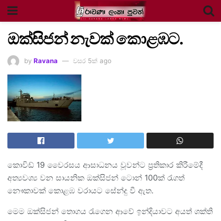
ඔක්සිජන් නැවක් කොළඹට.
by
Ravana
වසර 5ක් ago
කොවිඩ් 19 වෛරසය ආසාධනය වූවන්ට ප්‍රතිකාර කිරීමේදී
අත්‍යවශ්‍ය වන සායනික ඔක්සිජන් ටොන් 100ක් රැගත්
නෞකාවක් කොළඹ වරායට සේන්දු වී ඇත.
මෙම ඔක්සිජන් තොගය රැගෙන ආවේ ඉන්දියාවට අයත් ශක්ති