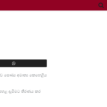
 සෞඛ්‍ය අමාත්‍ය කෙහෙළිය
ට පහළ දැමීමට තීරණය කර