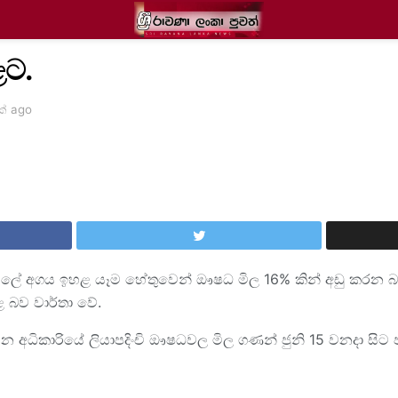
ළට.
ක් ago
ේ අගය ඉහළ යෑම හේතුවෙන් ඖෂධ මිල 16% කින් අඩු කරන බව
ළ බව වාර්තා වේ.
 අධිකාරියේ ලියාපදිංචි ඖෂධවල මිල ගණන් ජුනි 15 වනදා සි