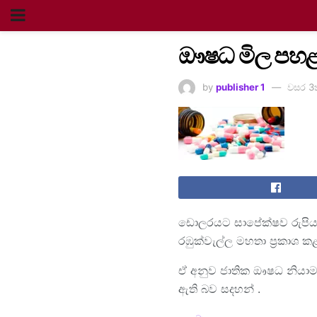
ඖෂධ මිල පහ
by
publisher 1
වසර 3
ඩොලරයට සාපේක්ෂව රුපියල
රඹුක්වැල්ල මහතා ප්‍රකාශ ක
ඒ අනුව ජාතික ඖෂධ නියාමන
ඇති බව සදහන් .