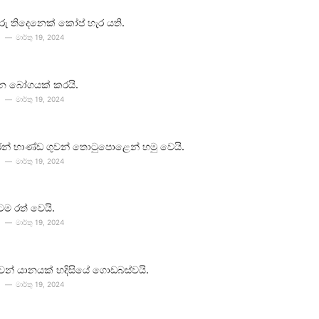
ීවරු තිදෙනෙක් කෝප් හැර යති.
මාර්තු 19, 2024
න බෝගයක් කරයි.
මාර්තු 19, 2024
න් භාණ්ඩ ගුවන් තොටුපොළෙන් හමු වෙයි.
මාර්තු 19, 2024
ටම රත් වෙයි.
මාර්තු 19, 2024
 ගුවන් යානයක් හදිසියේ ගොඩබස්වයි.
මාර්තු 19, 2024