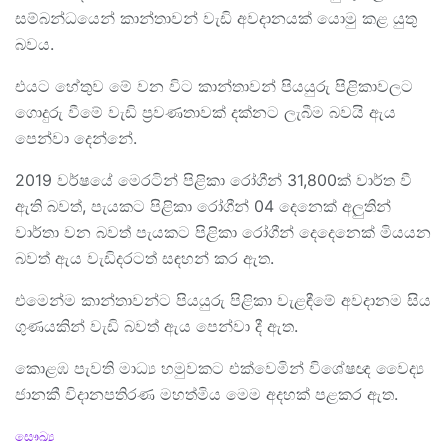
සම්බන්ධයෙන් කාන්තාවන් වැඩි අවදානයක් යොමු කළ යුතු
බවය.
එයට හේතුව මේ වන විට කාන්තාවන් පියයුරු පිළිකාවලට
ගොදුරු වීමේ වැඩි ප්‍රවණතාවක් දක්නට ලැබීම බවයි ඇය
පෙන්වා දෙන්නේ.
2019 වර්ෂයේ මෙරටින් පිළිකා රෝගීන් 31,800ක් වාර්ත වී
ඇති බවත්, පැයකට පිළිකා රෝගීන් 04 දෙනෙක් අලුතින්
වාර්තා වන බවත් පැයකට පිළිකා රෝගීන් දෙදෙනෙක් මියයන
බවත් ඇය වැඩිදරටත් සඳහන් කර ඇත.
එමෙන්ම කාන්තාවන්ට පියයුරු පිළිකා වැළඳීමේ අවදානම සිය
ගුණයකින් වැඩි බවත් ඇය පෙන්වා දී ඇත.
කොළඹ පැවති මාධ්‍ය හමුවකට එක්වෙමින් විශේෂඥ වෛද්‍ය
ජානකී විදානපතිරණ මහත්මිය මෙම අදහක් පළකර ඇත.
C
සෞඛ්‍ය