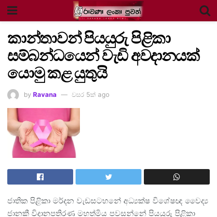
කාන්තාවන් පියයුරු පිළිකා
සම්බන්ධයෙන් වැඩි අවදානයක්
යොමු කළ යුතුයි
by
Ravana
වසර 5ක් ago
ජාතික පිළිකා මර්දන වැඩසටහනේ අධ්‍යක්ෂ විශේෂඥ වෛද්‍ය
ජානකී විදානපතිරණ මහත්මිය පවසන්නේ පියයුරු පිළිකා