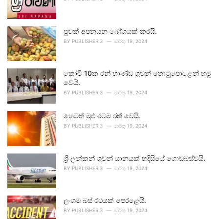
පුවක් අපනයන බෝගයක් කරයි.
BY
PUBLISHER 3
මාර්තු 19, 2024
කෝටි 10ක රන් භාණ්ඩ ගුවන් තොටුපොළෙන් හමු
වෙයි.
BY
PUBLISHER 3
මාර්තු 19, 2024
හෙටත් මුළු රටම රත් වෙයි.
BY
PUBLISHER 3
මාර්තු 19, 2024
ශ්‍රී ලන්කන් ගුවන් යානයක් හදිසියේ ගොඩබස්වයි.
BY
PUBLISHER 3
මාර්තු 19, 2024
ලංගම බස් රථයක් පෙරළෙයි.
BY
PUBLISHER 3
මාර්තු 19, 2024