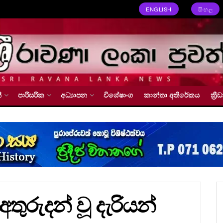
ENGLISH
සිංහල
්
පාරිසරික
අධ්‍යාපන
විශේෂාංග
කාන්තා අතිරේකය
ක්‍
ුරුදන් වූ දැරියන්