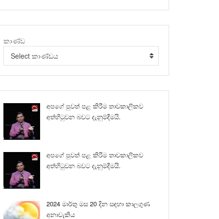
කාණ්ඩ
Select කාණ්ඩය
අපගේ පුවත් පළ කිරීම තාවකාලිකව
අත්හිටුවන බවට දැනුම්දීමයි.
අපගේ පුවත් පළ කිරීම තාවකාලිකව
අත්හිටුවන බවට දැනුම්දීමයි.
2024 මාර්තු මස 20 දින සඳහා කාලගුණ
අනාවැකිය