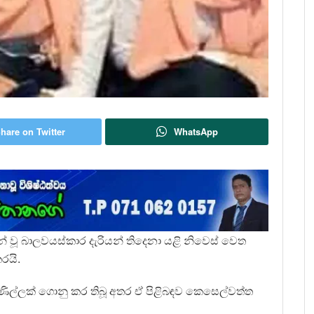
hare on Twitter
WhatsApp
න් වූ බාලවයස්කාර දැරියන් තිදෙනා යළි නිවෙස් වෙත
රයි.
ිණිල්ලක් ගොනු කර තිබූ අතර ඒ පිළිබඳව කෙසෙල්වත්ත