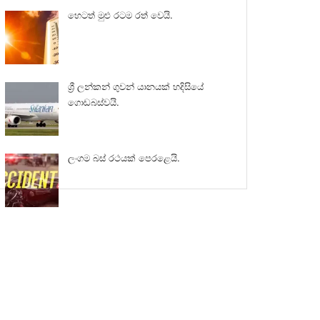
හෙටත් මුළු රටම රත් වෙයි.
ශ්‍රී ලන්කන් ගුවන් යානයක් හදිසියේ
ගොඩබස්වයි.
ලංගම බස් රථයක් පෙරළෙයි.