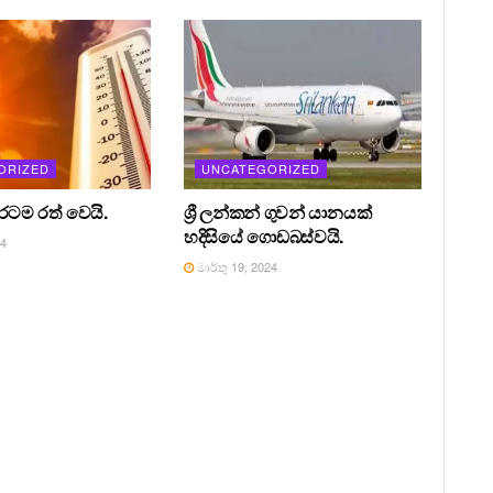
ORIZED
UNCATEGORIZED
 රටම රත් වෙයි.
ශ්‍රී ලන්කන් ගුවන් යානයක්
හදිසියේ ගොඩබස්වයි.
24
මාර්තු 19, 2024