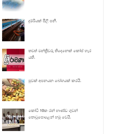
දුම්රියක් පීලි පනී.
තවත් මන්ත්‍රීවරු තිදෙනෙක් කෝප් හැර
යති.
පුවක් අපනයන බෝගයක් කරයි.
කෝටි 10ක රන් භාණ්ඩ ගුවන්
තොටුපොළෙන් හමු වෙයි.