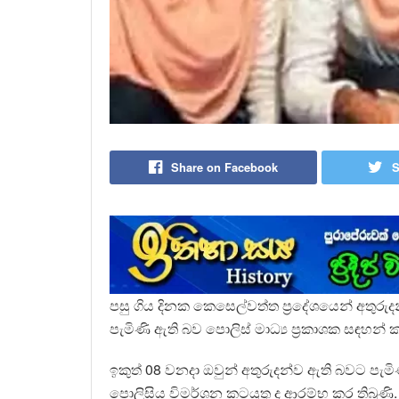
Share on Facebook
S
පසු ගිය දිනක කෙසෙල්වත්ත ප්‍රදේශයෙන් අතුරුද
පැමිණි ඇති බව පොලිස් මාධ්‍ය ප්‍රකාශක සඳහන් ක
ඉකුත් 08 වනදා ඔවුන් අතුරුදන්ව ඇති බවට පැම
පොලිසිය විමර්ශන කටයුතු ද ආරම්භ කර තිබුණි.