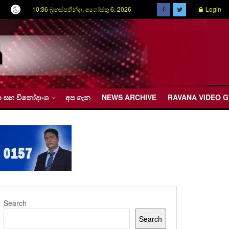
10:36 බ්‍රහස්පතින්දා, අගෝස්තු 6, 2026
Login
රීඩා සහ විනෝදාංශ
අප ගැන
NEWS ARCHIVE
RAVANA VIDEO 
Search
Search