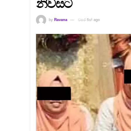
නිවසට
by
Ravana
වසර 5ක් ago