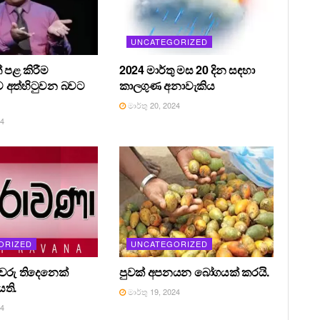
UNCATEGORIZED
 පළ කිරීම
2024 මාර්තු මස 20 දින සඳහා
 අත්හිටුවන බවට
කාලගුණ අනාවැකිය
මාර්තු 20, 2024
24
ORIZED
UNCATEGORIZED
රීවරු තිදෙනෙක්
පුවක් අපනයන බෝගයක් කරයි.
ති.
මාර්තු 19, 2024
24