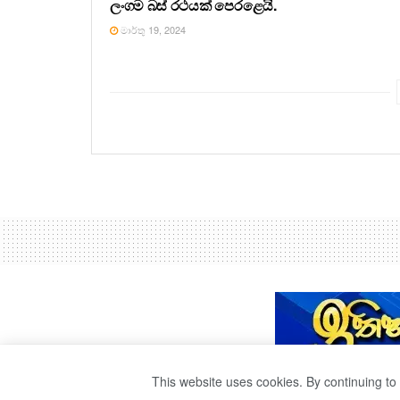
ලංගම බස් රථයක් පෙරළෙයි.
මාර්තු 19, 2024
This website uses cookies. By continuing to 