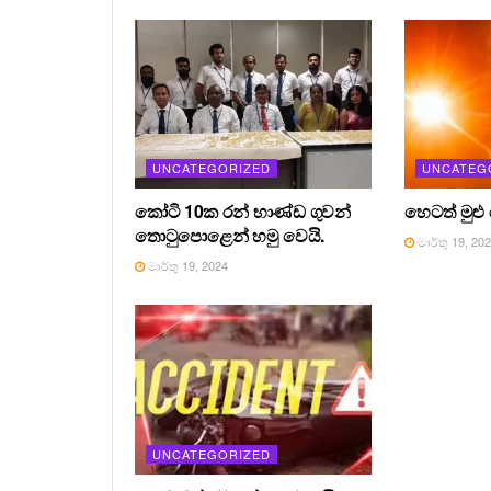
UNCATEGORIZED
UNCATEG
කෝටි 10ක රන් භාණ්ඩ ගුවන්
හෙටත් මුළු
තොටුපොළෙන් හමු වෙයි.
මාර්තු 19, 20
මාර්තු 19, 2024
UNCATEGORIZED