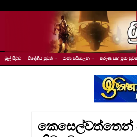
මුල් පිටුව
විදේශීය පුවත්
රාජ්‍ය පරිපාලන
තරුණ සහ ප්‍රජා පුවත
කෙසෙල්වත්තෙන් අත