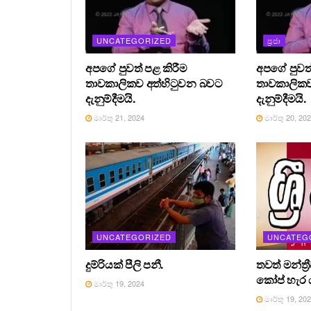
UNCATEGORIZED
ප්‍රජා
අපගේ පුවත් පළ කිරීම
අපගේ පුවත්
තාවකාලිකව අත්හිටුවන බවට
තාවකාලිකව
දැනුම්දීමයි.
දැනුම්දීමයි.
මාර්තු 21, 2024
මාර්තු 20, 20
UNCATEGORIZED
UNCATEG
දුම්රියක් පීලි පනී.
තවත් මන්ත්‍
කෝප් හැර ය
මාර්තු 19, 2024
මාර්තු 19, 20