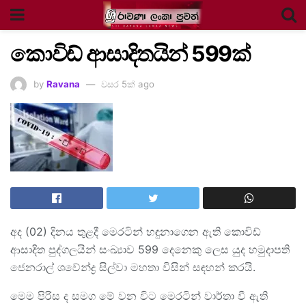
කොවිඩ් ආසාදිතයින් 599ක්
by
Ravana
වසර 5ක් ago
අද (02) දිනය තුළදී මෙරටින් හඳුනාගෙන ඇති කොවිඩ්
ආසාදිත පුද්ගලයින් සංඛ්‍යාව 599 දෙනෙකු ලෙස යුද හමුදාපති
ජෙනරාල් ශවේන්ද්‍ර සිල්වා මහතා විසින් සඳහන් කරයි.
මෙම පිරිස ද සමග මේ වන විට මෙරටින් වාර්තා වී ඇති