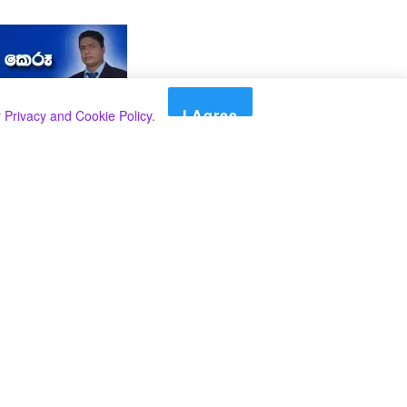
I Agree
r
Privacy and Cookie Policy
.
Search
Search
කාණ්ඩ
Select කාණ්ඩය
අපගේ පුවත් පළ කිරීම තාවකාලිකව අත්හිටුවන බවට