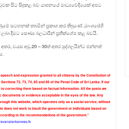
පුටුවක සිට සිදුකළ බව යාපනයේ මාධ්‍යවේදියෙක් අපට
ලිණුමේ සටහනක් තබමින් ප්‍රකාශ කර තිබුණේ ,මාංශපේශි
බා දීමට සෞඛ්‍ය බලධාරීන් ප්‍රතික්ශේප කළ බවයි.
වූ අතර, වයස අවු.20 – 30ත් අතර පුද්ගලයින්ට එන්නත්
ය.
 speech and expression granted to all citizens by the Constitution of
Sections 72, 73, 74, 85 and 86 of the Penal Code of Sri Lanka. If our
o correcting them based on factual information. All the posts we
tic documents or evidence acceptable in the eyes of the law. Any
rough this website, which operates only as a social service, without
ite does not work to insult the government or individuals based on
according to the recommendations of the government."
ravanalankanews.lk