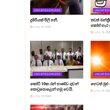
UNCATEGORIZED
UNCATEG
දුම්රියක් පීලි පනී.
තවත් මන්ත්‍
කෝප් හැර ය
මාර්තු 19, 2024
මාර්තු 19, 20
UNCATEGORIZED
UNCATEG
කෝටි 10ක රන් භාණ්ඩ ගුවන්
හෙටත් මුළු
තොටුපොළෙන් හමු වෙයි.
මාර්තු 19, 20
මාර්තු 19, 2024