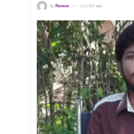
by
Ravana
වසර 5ක් ago