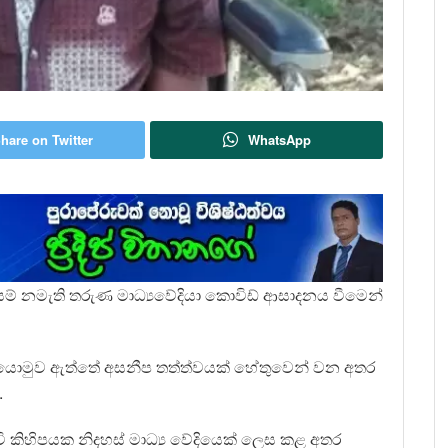
hare on Twitter
WhatsApp
ප්‍රගාසම් නමැති තරුණ මාධ්‍යවේදියා කොවිඩ් ආසාදනය වීමෙන්
කට යොමුව ඇත්තේ අසනීප තත්ත්වයක් හේතුවෙන් වන අතර
.
වි කිහිපයක නිදහස් මාධ්‍ය වේදියෙක් ලෙස කළ අතර