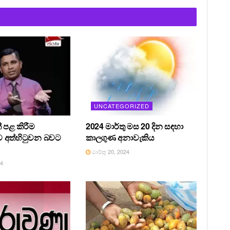
UNCATEGORIZED
 පළ කිරීම
2024 මාර්තු මස 20 දින සඳහා
 අත්හිටුවන බවට
කාලගුණ අනාවැකිය
මාර්තු 20, 2024
24