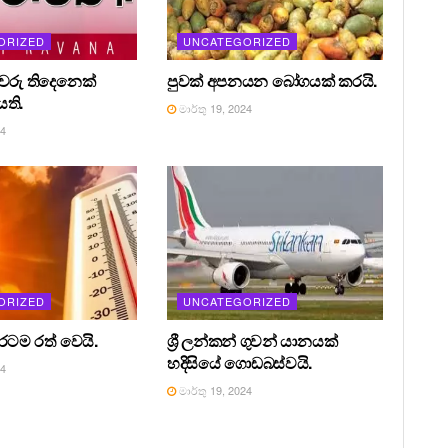
ORIZED
UNCATEGORIZED
රීවරු තිදෙනෙක්
පුවක් අපනයන බෝගයක් කරයි.
ති.
මාර්තු 19, 2024
24
ORIZED
UNCATEGORIZED
 රටම රත් වෙයි.
ශ්‍රී ලන්කන් ගුවන් යානයක්
හදිසියේ ගොඩබස්වයි.
24
මාර්තු 19, 2024