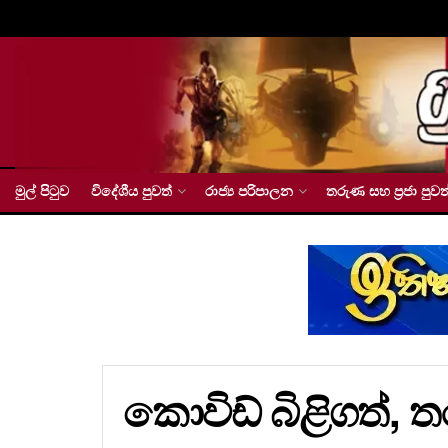
මුල් පිටුව
විදේශීය පුවත්
රාජ්‍ය පරිපාලන
තරුණ සහ ප්‍රජා පුවත
කොවිඩ් බිළිගත්, ත