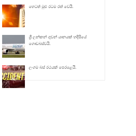
හෙටත් මුළු රටම රත් වෙයි.
ශ්‍රී ලන්කන් ගුවන් යානයක් හදිසියේ
ගොඩබස්වයි.
ලංගම බස් රථයක් පෙරළෙයි.