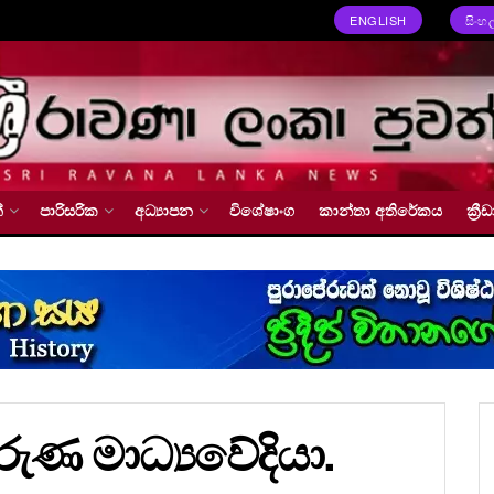
ENGLISH
සිංහ
්
පාරිසරික
අධ්‍යාපන
විශේෂාංග
කාන්තා අතිරේකය
ක්‍
රුණ මාධ්‍යවේදියා.