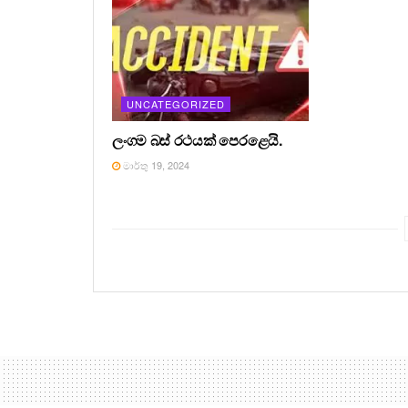
UNCATEGORIZED
ලංගම බස් රථයක් පෙරළෙයි.
මාර්තු 19, 2024