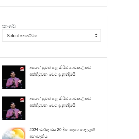
කාණ්ඩ
Select කාණ්ඩය
අපගේ පුවත් පළ කිරීම තාවකාලිකව
අත්හිටුවන බවට දැනුම්දීමයි.
අපගේ පුවත් පළ කිරීම තාවකාලිකව
අත්හිටුවන බවට දැනුම්දීමයි.
2024 මාර්තු මස 20 දින සඳහා කාලගුණ
අනාවැකිය