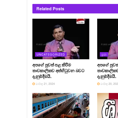
Related
Posts
UNCATEGORIZED
ප්‍රජා
අපගේ පුවත් පළ කිරීම
අපගේ පුවත්
තාවකාලිකව අත්හිටුවන බවට
තාවකාලිකව
දැනුම්දීමයි.
දැනුම්දීමයි.
මාර්තු 21, 2024
මාර්තු 20, 20