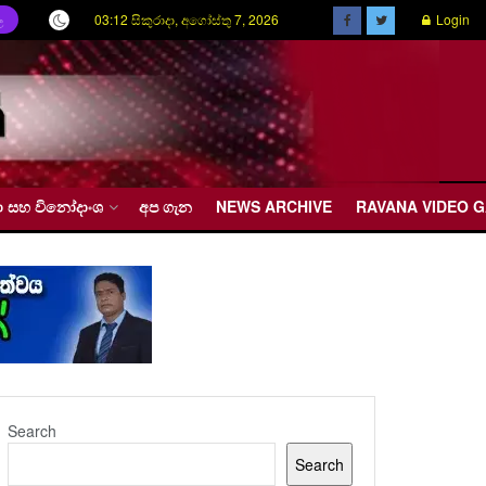
03:12 සිකුරාදා, අගෝස්තු 7, 2026
Login
ල
රීඩා සහ විනෝදාංශ
අප ගැන
NEWS ARCHIVE
RAVANA VIDEO 
Search
Search