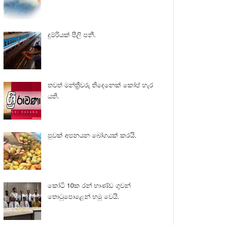
දුම්රියක් පීලි පනී.
තවත් මන්ත්‍රීවරු තිදෙනෙක් කෝප් හැර
යති.
පුවක් අපනයන බෝගයක් කරයි.
කෝටි 10ක රන් භාණ්ඩ ගුවන්
තොටුපොළෙන් හමු වෙයි.