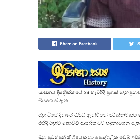
Share on Facebook
S
යාපනය දිස්ත්‍රික්කයේ 26 හැවිරිදි ප්‍රගාස් ඥාන
මියගොස් ඇත.
ඔහු ඊයේ දිනයේ රැපිඩ් ඇන්ටිජන් පරීක්ෂාව
එහිදී ඔහුට කොවිඩ් ආසාදිත බව හඳුනාගෙන ඇත
ඔහු පුවත්පත් කිහිපයක හා පෞද්ගලික වෙබ් අඩ