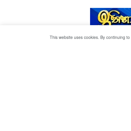
This website uses cookies. By continuing to 
අද කොවිඩ් මර්දන කම
තීරණ.
by
Ravana
වසර 5ක් ago