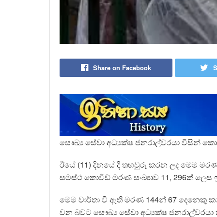
Share on Facebook
S
සෞඛ්‍ය සේවා අධ්‍යක්ෂ ජනරාල්වරයා විසින් ක
ඊයේ (11) දිනයේ දී තහවුරු කරන ලද මෙම මරණ 1
සමස්ථ කොවිඩ් මරණ සංඛ්‍යාව 11, 296ක් ලෙස
මෙම වාර්තා වී ඇති මරණ 144න් 67 දෙනෙකු කාන
වන බවට සෞඛ්‍ය සේවා අධ්‍යක්ෂ ජනරාල්වරයා