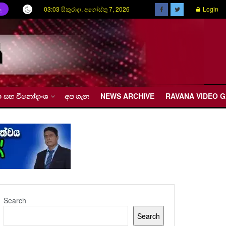
03:03 සිකුරාදා, අගෝස්තු 7, 2026
Login
ල
රීඩා සහ විනෝදාංශ
අප ගැන
NEWS ARCHIVE
RAVANA VIDEO 
Search
Search