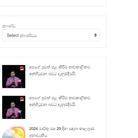
කාණ්ඩ
Select කාණ්ඩය
අපගේ පුවත් පළ කිරීම තාවකාලිකව
අත්හිටුවන බවට දැනුම්දීමයි.
අපගේ පුවත් පළ කිරීම තාවකාලිකව
අත්හිටුවන බවට දැනුම්දීමයි.
2024 මාර්තු මස 20 දින සඳහා කාලගුණ
අනාවැකිය