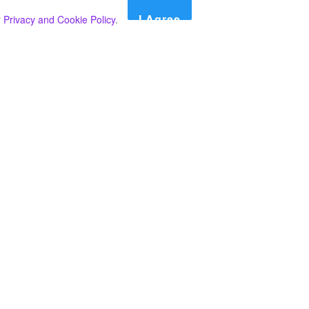
I Agree
r
Privacy and Cookie Policy
.
Search
Search
කාණ්ඩ
Select කාණ්ඩය
අපගේ පුවත් පළ කිරීම තාවකාලිකව අත්හිටුවන බවට
දැනුම්දීමයි.
අපගේ පුවත් පළ කිරීම තාවකාලිකව අත්හිටුවන බවට
දැනුම්දීමයි.