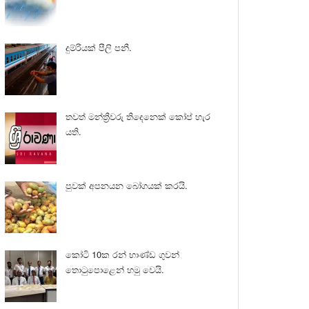
දුම්රියක් පීලි පනී.
තවත් මන්ත්‍රීවරු තිදෙනෙක් කෝප් හැර
යති.
පුවක් අපනයන බෝගයක් කරයි.
කෝටි 10ක රන් භාණ්ඩ ගුවන්
තොටුපොළෙන් හමු වෙයි.