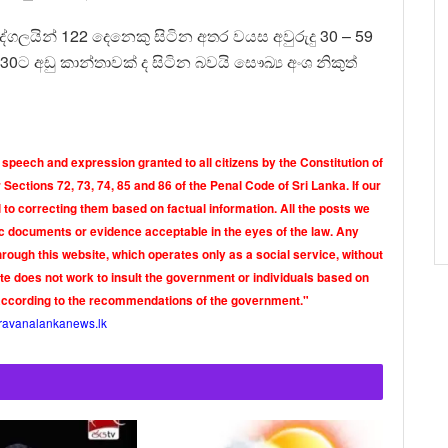
ද්ගලයින් 122 දෙනෙකු සිටින අතර වයස අවුරුදු 30 – 59
30ට අඩු කාන්තාවක් ද සිටින බවයි සෞඛ්‍ය අංශ නිකුත්
 speech and expression granted to all citizens by the Constitution of
Sections 72, 73, 74, 85 and 86 of the Penal Code of Sri Lanka. If our
o correcting them based on factual information. All the posts we
tic documents or evidence acceptable in the eyes of the law. Any
rough this website, which operates only as a social service, without
ite does not work to insult the government or individuals based on
according to the recommendations of the government."
ravanalankanews.lk