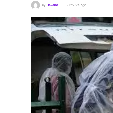
by
Ravana
වසර 5ක් ago