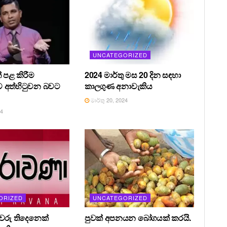
UNCATEGORIZED
 පළ කිරීම
2024 මාර්තු මස 20 දින සඳහා
 අත්හිටුවන බවට
කාලගුණ අනාවැකිය
මාර්තු 20, 2024
24
ORIZED
UNCATEGORIZED
රීවරු තිදෙනෙක්
පුවක් අපනයන බෝගයක් කරයි.