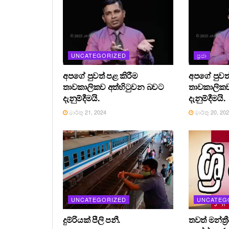
UNCATEGORIZED
ප්‍රජා
අපගේ පුවත් පළ කිරීම
අපගේ පුවත්
තාවකාලිකව අත්හිටුවන බවට
තාවකාලිකව
දැනුම්දීමයි.
දැනුම්දීමයි.
මාර්තු 21, 2024
මාර්තු 20, 20
UNCATEGORIZED
UNCATEG
දුම්රියක් පීලි පනී.
තවත් මන්ත්‍