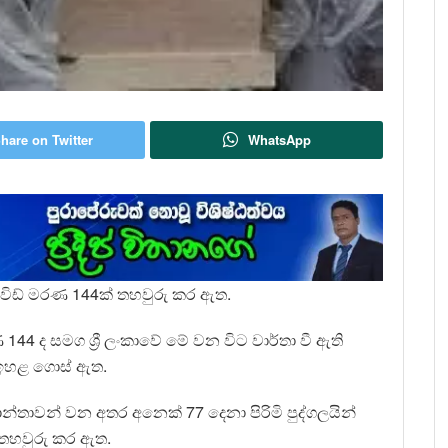
hare on Twitter
WhatsApp
ොවිඩ් මරණ 144ක් තහවුරු කර ඇත.
44 ද සමග ශ්‍රී ලංකාවේ මේ වන විට වාර්තා වී ඇති
 ඉහළ ගොස් ඇත.
්තාවන් වන අතර අනෙක් 77 දෙනා පිරිමි පුද්ගලයින්
 තහවුරු කර ඇත.