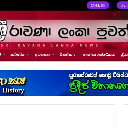
ENGLISH
සිංහ
්
පාරිසරික
අධ්‍යාපන
විශේෂාංග
කාන්තා අතිරේකය
ක්‍