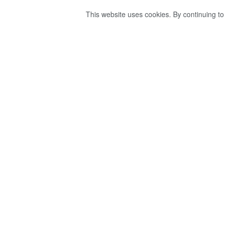
This website uses cookies. By continuing to 
විදෙස්ගත වීමට අප
ගැටළුවලට විසඳුම
බැසිල් ගෙන් උපදෙ
by
Ravana
වසර 5ක් ago