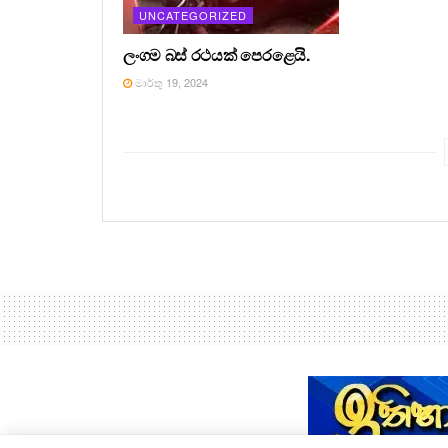
UNCATEGORIZED
ලංගම බස් රථයක් පෙරළෙයි.
මාර්තු 19, 2024