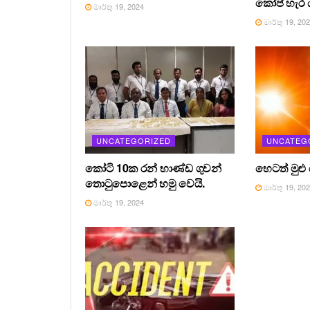
කෝප් හැර ය
මාර්තු 19, 2024
මාර්තු 19, 20
UNCATEGORIZED
UNCATEG
කෝටි 10ක රන් භාණ්ඩ ගුවන්
හෙටත් මුළු
තොටුපොළෙන් හමු වෙයි.
මාර්තු 19, 20
මාර්තු 19, 2024