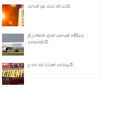
හෙටත් මුළු රටම රත් වෙයි.
ශ්‍රී ලන්කන් ගුවන් යානයක් හදිසියේ
ගොඩබස්වයි.
ලංගම බස් රථයක් පෙරළෙයි.