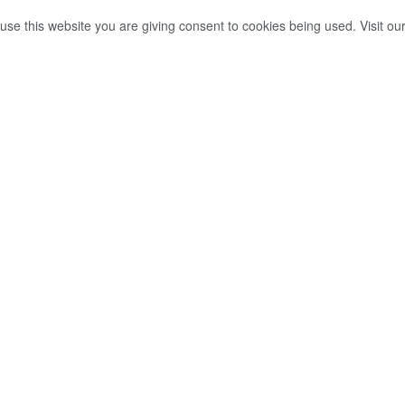
use this website you are giving consent to cookies being used. Visit ou
ේක්ෂිත පුද්ගලයින්ගේ
් ලබාදෙන ලෙස ඇමති
ස්
0