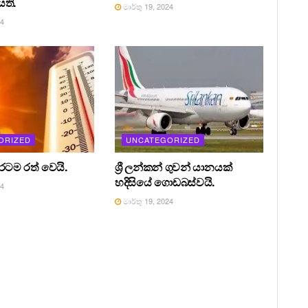
ති.
මාර්තු 19, 2024
24
ORIZED
UNCATEGORIZED
 රටම රත් වෙයි.
ශ්‍රී ලන්කන් ගුවන් යානයක්
හදිසියේ ගොඩබස්වයි.
24
මාර්තු 19, 2024