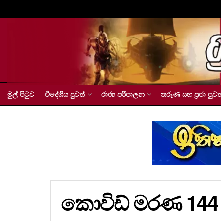
මුල් පිටුව
විදේශීය පුවත්
රාජ්‍ය පරිපාලන
තරුණ සහ ප්‍රජා පුවත
කොවිඩ් මරණ 144