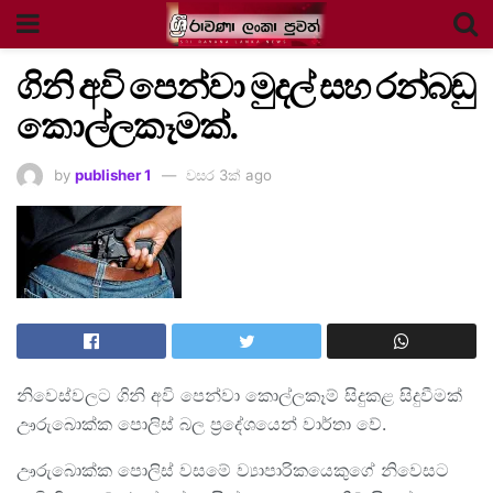
ගිනි අවි පෙන්වා මුදල් සහ රන්බඩු
කොල්ලකෑමක්.
by
publisher 1
වසර 3ක් ago
නිවෙස්වලට ගිනි අවි පෙන්වා කොල්ලකෑම් සිදුකළ සිදුවීමක්
ඌරුබොක්ක පොලිස් බල ප්‍රදේශයෙන් වාර්තා වේ.
ඌරුබොක්ක පොලිස් වසමේ ව්‍යාපාරිකයෙකුගේ නිවෙසට