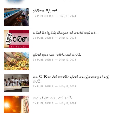
දුම්රියක් පීලි පනී.
BY
PUBLISHER 3
මාර්තු 19, 2024
තවත් මන්ත්‍රීවරු තිදෙනෙක් කෝප් හැර යති.
BY
PUBLISHER 3
මාර්තු 19, 2024
පුවක් අපනයන බෝගයක් කරයි.
BY
PUBLISHER 3
මාර්තු 19, 2024
කෝටි 10ක රන් භාණ්ඩ ගුවන් තොටුපොළෙන් හමු
වෙයි.
BY
PUBLISHER 3
මාර්තු 19, 2024
හෙටත් මුළු රටම රත් වෙයි.
BY
PUBLISHER 3
මාර්තු 19, 2024