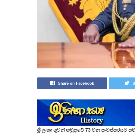
Share on Facebook
S
ශ්‍රී ලංකා ගුවන් හමුදාවේ 73 වන සංවත්සරයට ස