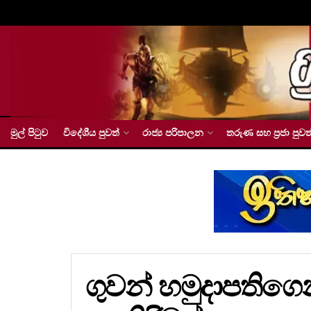
මුල් පිටුව
විදේශීය පුවත්
රාජ්‍ය පරිපාලන
තරුණ සහ ප්‍රජා පුවත
ගුවන් හමුදාපතිගෙ