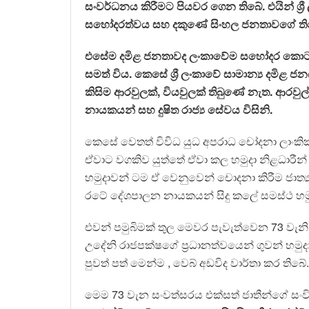
සංවර්ධනය කිරීමට පියවර ගෙන තිබේ. එයින් ශ්‍රී 
සහෝදරත්වය සහ දකුණේ සිංහල ජනතාවගේ ති
එසේම දමිළ ජනතාවද ලංකාවේම සහෝදර කොටසක
සමත් විය. ⁣කෙසේ ශ්‍රී ලංකාවේ සාමාන්‍ය දමිළ
කිසිම ආරවුලක්, වියවුලක් තිබුණේ නැත. ආරවුල
නායකයන් සහ දුෂිත රාජ්‍ය සේවය විසිනි.
කෙසේ වෙතත් විවිධ යුධ අපරාධ චෝදනා ලාංකික
ඒවාට වගකිව යුත්තේ ඒවා කල හමුදා නිළධාරීන්
හමුදාවන් ටම ඒ වෙනුවෙන් චොදනා කිරීම ජාත්
රටේ දේශපාලන නායකයන් සිදු කලේ සමස්ථ හමුද
එවන් පමුබිමක් තුල මෙවර පැවැත්වෙන 73 වැනි ග
උදේනි රාජපක්ෂගේ ප්‍රධානත්වයෙන් ගුවන් හමුද
පුවත් පත් මෙන්ම , වෙබ් අඩවිද වාර්තා කර තිබේ.
මෙම 73 වැන සංවත්සරය එක්සත් ජාතීන්ගේ සංව