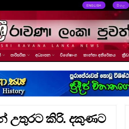
ENGLISH
සිංහල
්
පාරිසරික
අධ්‍යාපන
විශේෂාංග
කාන්තා අතිරේකය
ක්‍
න් උතුරට කිරි. දකුණට