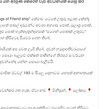
්වය යන අරමුණ කෙරෙහි වැඩි අවධානයක් යොමු කර
s of Friend ship” තේමාව යටතේ උතුරු පළාත කේන්ද්‍ර
ාතේ පාසල් දරුවන්ට අවශ්‍ය අභ්‍යාස පොත්, මූලාශ්‍ර පොත්,
තුළු පොත් හැත්තෑතුන්දහසක් “මගෙන් පොතක් උතුරට”
ාග කිරීමටද පියවර ගෙන තිබේ.
ාශියක් අප වෙත ලැබී තිබේ. ගුවන් හමුදාපතිවරයාගේ
් අප සොයා බැලුවේ එක්ෂත් ජාතීන්ගේ තිරසර සංවර්ධන
සිදුවන්නේද යන්න සොයා බැලීමයි.
 සාමාජික රටවල් 193 ම සියලු දෙනාටම යහපත් අනාගතයක්
ා වෙන්කර ගත හැක. ඒවා නම්
මිනිසුන්,
ලෝක⁣ය
ීමට, අසමානතාවයට හා අයුක්තියට එරෙහිව සටන් කිරීමට