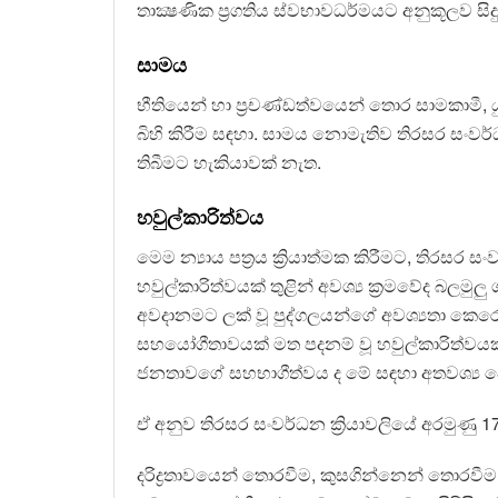
තාක්‍ෂණික ප්‍රගතිය ස්වභාවධර්මයට අනුකූලව සි
සාමය
භීතියෙන් හා ප්‍රචණ්ඩත්වයෙන් තොර සාමකාමී, 
බිහි කිරීම සඳහා. සාමය නොමැතිව තිරසර සං
තිබීමට හැකියාවක් නැත.
හවුල්කාරිත්වය
මෙම න්‍යාය පත්‍රය ක්‍රියාත්මක කිරීමට, තිරස
හවුල්කාරිත්වයක් තුළින් අවශ්‍ය ක්‍රමවේද බලමුලු 
අවදානමට ලක් වූ පුද්ගලයන්ගේ අවශ්‍යතා කෙර
සහයෝගීතාවයක්‌ මත පදනම් වූ හවුල්කාරිත්වයක
ජනතාවගේ සහභාගීත්වය ද මේ සඳහා අතවශ්‍ය ව
ඒ අනුව තිරසර සංවර්ධන ක්‍රියාවලියේ අරමුණු
දරිද්‍රතාවයෙන් තොරවීම, කුසගින්නෙන් තොරවී