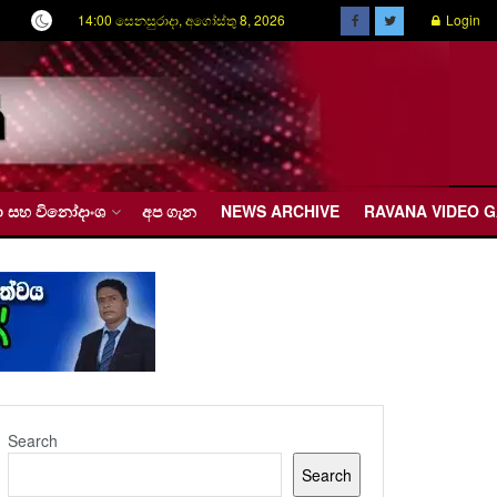
14:00 සෙනසුරාදා, අගෝස්තු 8, 2026
Login
රීඩා සහ විනෝදාංශ
අප ගැන
NEWS ARCHIVE
RAVANA VIDEO 
Search
Search