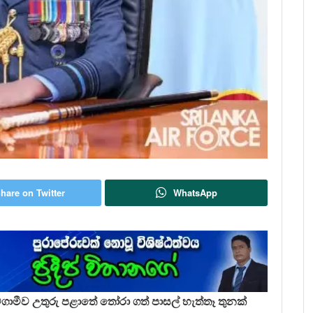
hare on Twitter
WhatsApp
මගාමීව උතුරු පළාතේ තෝරා ගත් පාසල් හැත්තෑ තුනක්