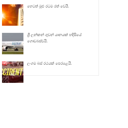
හෙටත් මුළු රටම රත් වෙයි.
ශ්‍රී ලන්කන් ගුවන් යානයක් හදිසියේ
ගොඩබස්වයි.
ලංගම බස් රථයක් පෙරළෙයි.