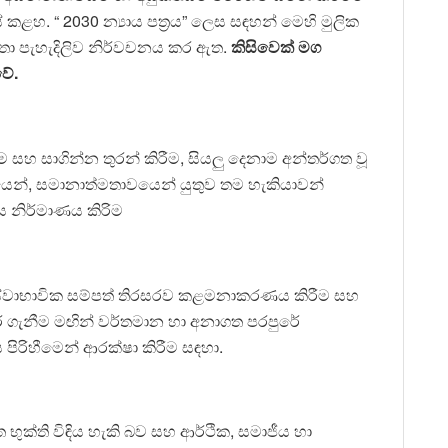
කළහ. “ 2030 න්‍යාය පත්‍රය” ලෙස සඳහන් මෙහි මුලික
තා පැහැදිලිව නිර්වචනය කර ඇත.
කිසිවෙක් මග
වේ.
ීම සහ සාගින්න තුරන් කිරීම, සියලු දෙනාම අන්තර්ගත වූ
යෙන්, සමානාත්මතාවයෙන් යුතුව තම හැකියාවන්
රය නිර්මාණය කිරිම
්වාභාවික සම්පත් තිරසරව කළමනාකරණය කිරීම සහ
ර ගැනීම මඟින් වර්තමාන හා අනාගත පරපුරේ
 පිරිහීමෙන් ආරක්ෂා කිරීම සඳහා.
ිත භුක්ති විඳිය හැකි බව සහ ආර්ථික, සමාජීය හා