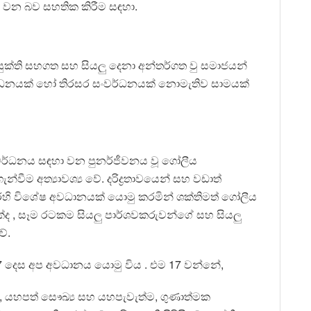
දු වන බව සහතික කිරීම සඳහා.
යුක්ති සහගත සහ සියලු දෙනා අන්තර්ගත වු සමාජයන්
වර්ධනයක් හෝ තිරසර සංවර්ධනයක් නොමැතිව සාමයක්
ර සංවර්ධනය සඳහා වන පුනර්ජීවනය වූ ගෝලීය
ගැන්වීම අත්‍යාවශ්‍ය වේ. දරිද්‍රතාවයෙන් සහ වඩාත්
ෙහි විශේෂ අවධානයක් යොමු කරමින් ශක්තිමත් ගෝලීය
්ද , සෑම රටකම සියලු පාර්ශවකරුවන්ගේ සහ සියලු
ේ.
 17 දෙස අප අවධානය යොමු විය . එම 17 වන්නේ,
ම, යහපත් සෞඛ්‍ය සහ යහපැවැත්ම, ගුණාත්මක