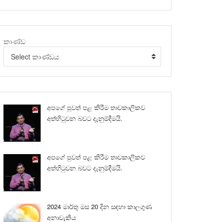
කාණ්ඩ
Select කාණ්ඩය
අපගේ පුවත් පළ කිරීම තාවකාලිකව
අත්හිටුවන බවට දැනුම්දීමයි.
අපගේ පුවත් පළ කිරීම තාවකාලිකව
අත්හිටුවන බවට දැනුම්දීමයි.
2024 මාර්තු මස 20 දින සඳහා කාලගුණ
අනාවැකිය