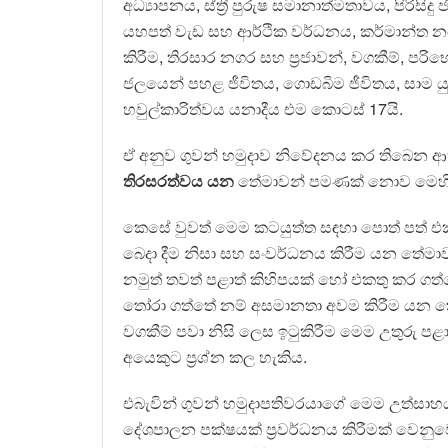
අධ්‍යාපනය, ස්ත්‍රී පුරුෂ සමානාත්මතාවය, පිරිසිද
යහපත් වැඩ සහ ආර්ථික වර්ධනය, කර්මාන්ත 
කිරීම, තිරසාර නගර සහ ප්‍රජාවන්, වගකීම්, පර
ජලයෙන් පහළ ජීවිතය, ගොඩබිම ජීවිතය, සාම ය
හවුල්කාරිත්වය යනාදීය එම කොටස් 17යි.
ඒ අනුව ගුවන් හමුදාව නිවේදනය කර තිබෙන
තිරසරත්වය යන
තේමාවන් පමණක් නොව මෙහි
කෙසේ වුවත් මෙම කටයුත්ත සඳහා පොත් පත් එක
බෙදා දීම නිසා සහ සංවර්ධනය කිරීම යන තේමාව
නමුත් තවත් පළාත් කිහිපයක් හෝ එකතු කර ග
තෝරා ගත්තේ නම් අසමානතා අවම කිරීම යන ක
වගකීම් පවා නිසි ලෙස ඉටුකිරීම මෙම උතුරු 
අයෙකුට ප්‍රශ්න කල හැකිය.
එබැවින් ගුවන් හමුදාපතිවරයාගේ මෙම උත්සාහ
දේශපාලන පක්ෂයක් ප්‍රවර්ධනය කිරීමක් වෙන