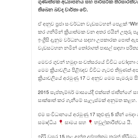
ගුණාත්මක අධ්‍යාපනය සහ පාරිසරික තිරසාරත
තිබෙන බවද වාර්තා වේ.
ඒ අනුව ප්‍රජා සංවර්ධන වැඩසටහන් පෙළක් “Wing
කර ගනිමින් ක්‍රියාත්මක වන අතර එයින් උතුරු පළ
ඉංග්‍රීසි දැනුම වර්ධනය සඳහා උපකාරක පොත් ඇ
වැඩසටහන නමින් තෝරාගත් පාසල් සඳහා පරිත්‍ය
මෙවර ගුවන් හමුදා සංවත්සරයේ විවිධ චෝදනා ර
මෙම ක්‍රියාවලිය පිළිබඳව විවිධ ගැටළු තිබුණත
ක්‍රියාවලියේ අරමුණු 17 ට අනුව මෙම සැමරුම 
2015 සැප්තැම්බර් මාසයේදී එක්සත් ජාතීන්ගේ
සාක්ෂාත් කර ගැනීමේ සැලැස්මක් අනුමත කළහ.
එම සංවිධානයේ අරමුණු 17 කුළුණු 5 කින් බෙද
සමෘද්ධිය
සාමය සහ
හවුල්කාරීත්වය යි.
ඉදිරි වසර 15 තුළ අන්ත දුප්පත්කම තුරන් කිර