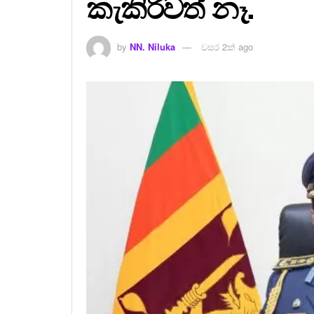
කැකිරිවත් නෑ.
by
NN. Niluka
වසර 2ක් ago