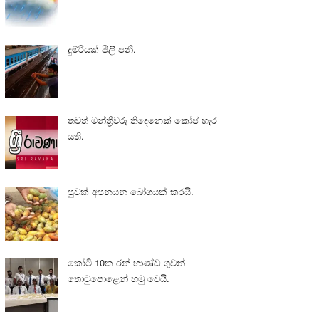
දුම්රියක් පීලි පනී.
තවත් මන්ත්‍රීවරු තිදෙනෙක් කෝප් හැර
යති.
පුවක් අපනයන බෝගයක් කරයි.
කෝටි 10ක රන් භාණ්ඩ ගුවන්
තොටුපොළෙන් හමු වෙයි.