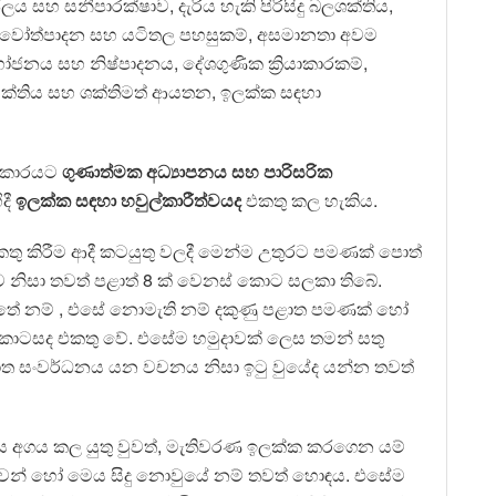
ු ජලය සහ සනීපාරක්ෂාව, දැරිය හැකි පිරිසිදු බලශක්තිය,
නවෝත්පාදන සහ යටිතල පහසුකම්, අසමානතා අවම
ිභෝජනය සහ නිෂ්පාදනය, දේශගුණික ක්‍රියාකාරකම්,
ුක්තිය සහ ශක්තිමත් ආයතන, ඉලක්ක සඳහා
 ආකාරයට
ගුණාත්මක අධ්‍යාපනය සහ පාරිසරික
දී
ඉලක්ක සඳහා හවුල්කාරීත්වයද
එකතු කල හැකිය.
තු කිරීම ආදී කටයුතු වලදී මෙන්ම උතුරට පමණක් පොත්
 නිසා තවත් පළාත් 8 ක් වෙනස්⁣ කොට සලකා තිබේ.
ත්තේ නම් , එසේ නොමැති නම් දකුණු පළාත පමණක් හෝ
ොටසද එකතු වේ. එසේම හමුදාවක් ලෙස තමන් සතු
පළාත සංවර්ධනය යන වචනය නිසා ඉටු වුයේද යන්න තවත්
ය අගය කල යුතු වුවත්, මැතිවරණ ඉලක්ක කරගෙන යම්
ුවෙන් හෝ මෙය සිදු නොවුයේ නම් තවත් හොඳය. එසේම