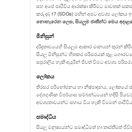
සහ අපේ පෘථිවිය ආරක්ෂා කිරීමට මාවතක් සකස් 
කරුණු 17 (SDGs) මඟින් අපට අවශ්‍ය ලෝකය ඉ
නොහැරෙන ලෙස, සියලුම ජාතීන්ට මෙය අදාළ
මිනිසුන්
දරිද්‍රතාවයෙහි සියලුම ආකාර මානයන් තුරන් කිර
සියලු මිනිසුන්ට හිතකර පරිසරයක් තුළ ගෞරව
සපුරාලිය හැකි අයුරින් ජීවත් වීමට අවශ්‍ය පරිස
ලෝකය
තිරසර පරිභෝජනය හා නිෂ්පාදනය, ලෝකයේ ස
දේශගුණික විපර්යාස සම්බන්ධයෙන් හදිසි පියව
අවශ්‍යතාවයන්ට සහාය විය හැකි වීමෙන් පෘථිවිය
සමෘද්ධිය
සියලු මනුෂ්‍යයන්ට සමෘද්ධිමත් හා තෘප්තිමත් ජීව