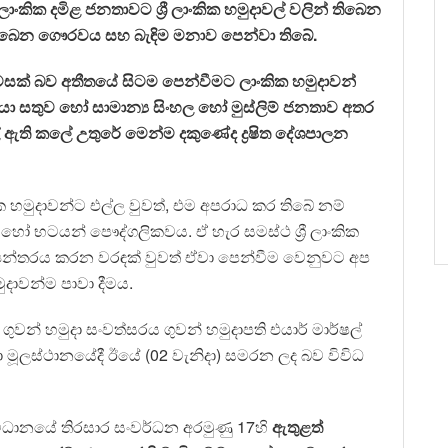
ලාංකික දමිළ ජනතාවට ශ්‍රී ලාංකික හමුදාවල් වලින් තිබෙන
බෙන ගෞරවය සහ බැඳිම මනාව පෙන්වා තිබේ.
් බව අතීතයේ සිටම පෙන්වීමට ලාංකික හමුදාවන්
 ජනයා සතුව හෝ සාමාන්‍ය සිංහල හෝ මුස්ලිම් ජනතාව අතර
් ඇති කලේ උතුරේ මෙන්ම දකුණේද ද්‍රෂිත දේශපාලන
 හමුදාවන්ට එල්ල වුවත්, එම අපරාධ කර තිබේ නම්
 හෝ භටයන් පෞද්ගලිකවය. ඒ හැර සමස්ථ ශ්‍රී ලාංකික
‍යන්තරය කරන වරඳක් වුවත් ඒවා පෙන්වීම වෙනුවට අප
ාවන්ම පාවා දීමය.
ුවන් හමුදා සංවත්සරය ගුවන් හමුදාපති එයාර් මාර්ෂල්
ා මූලස්ථානයේදී ඊයේ (02 වැනිදා) සමරන ලද බව විවිධ
ිධානයේ තිරසාර සංවර්ධන අරමුණු 17හි
ඇතුළත්