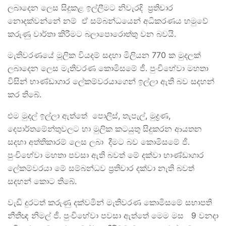
ලබාදෙන ලෙස සිදුකළ ඉල්ලීමට නිවැරදි ප්‍රතිචාර
නොදක්වන්නේ නම් ඒ සම්බන්ධයෙන් අධිකරණය හමුවේ
කරුණු වාර්තා කිරීමට බලාපොරොත්තු වන බවයි.
මැතිවරණයේ මූලික වියදම් සදහා මිලියන 770 ක මුදලක්
ලබාදෙන ලෙස මැතිවරණ කොමිසමේ ජී. පුංචිහේවා මහතා
විසින් භාණ්ඩාගාර ලේකම්වරයාගෙන් ඉල්ලා ඇති බව සදහන්
කර තිබේ.
එම මුදල් ඉල්ලා ඇත්තේ පොලිස්, තැපැල්, මුද්‍රණ,
දෙපාර්තමේන්තුවලට හා මුලික කටයුතු සිදුකරන ආයතන
සදහා අත්තිකාරම් ලෙස ලබා දීමට බව කොමිසමේ ජී.
පුංචිහේවා මහතා පවසා ඇති බවත් මේ දක්වා භාණ්ඩාගාර
ලේකම්වරයා මේ සම්බන්ධව ප්‍රතිචාර දක්වා නැති බවත්
සදහන් කොට තිබේ.
වැඩි දුරටත් කරුණු දක්වමින් මැතිවරණ කොමිසමේ සභාපති
නීතීඥ නිමල් ජී. පුංචිහේවා පවසා ඇත්තේ මෙම මස 9 වනදා