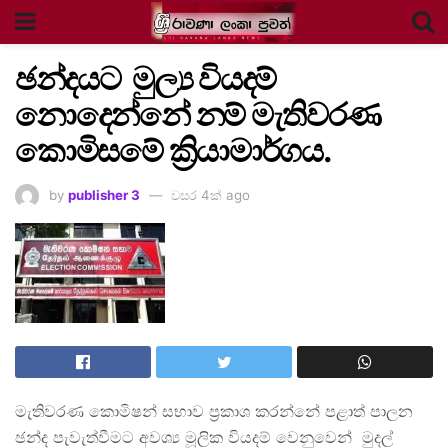
ඡන්දයට මුල්‍ය වියදම්
නොදෙන්නේ නම් මැතිවරණ
කොමිසමේ ක්‍රියාමාර්ගය.
by
publisher 3
වසර 4ක් ago
මැතිවරණ කොමිෂන් සභාව ප්‍රකාශ කරන්නේ පළාත් පාලන
ඡන්ද පැවැත්වීමට අවශ්‍ය මූලික වියදම් වෙනුවෙන් මුදල්