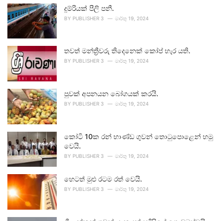
දුම්රියක් පීලි පනී.
BY
PUBLISHER 3
මාර්තු 19, 2024
තවත් මන්ත්‍රීවරු තිදෙනෙක් කෝප් හැර යති.
BY
PUBLISHER 3
මාර්තු 19, 2024
පුවක් අපනයන බෝගයක් කරයි.
BY
PUBLISHER 3
මාර්තු 19, 2024
කෝටි 10ක රන් භාණ්ඩ ගුවන් තොටුපොළෙන් හමු
වෙයි.
BY
PUBLISHER 3
මාර්තු 19, 2024
හෙටත් මුළු රටම රත් වෙයි.
BY
PUBLISHER 3
මාර්තු 19, 2024