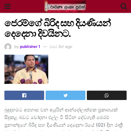
ජෙරම්ගේ බිරිද සහ දියණියන්
දෙදෙනා දිවයිනට.
by
publisher 1
වසර 3ක් ago
බුදුදහමට අපහාස වන අයුරින් ආන්දෝලාත්මක ප්‍රකාශයක්
සිදුකළ බවට චෝදනා එල්ල වී සිටින දේවගැති ජෙරම්
ප්‍රනාන්දුගේ බිරිද සහ දියණියන් දෙදෙනා ඊයේ (02) දින රාත්‍රී