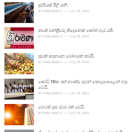
දුම්රියක් පීලි පනී.
BY
PUBLISHER 3
මාර්තු 19, 2024
තවත් මන්ත්‍රීවරු තිදෙනෙක් කෝප් හැර යති.
BY
PUBLISHER 3
මාර්තු 19, 2024
පුවක් අපනයන බෝගයක් කරයි.
BY
PUBLISHER 3
මාර්තු 19, 2024
කෝටි 10ක රන් භාණ්ඩ ගුවන් තොටුපොළෙන් හමු
වෙයි.
BY
PUBLISHER 3
මාර්තු 19, 2024
හෙටත් මුළු රටම රත් වෙයි.
BY
PUBLISHER 3
මාර්තු 19, 2024