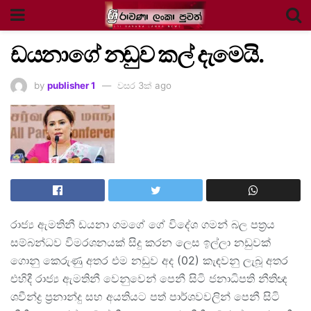
ඩයනාගේ නඩුව කල් දැමෙයි.
by
publisher 1
වසර 3ක් ago
රාජ්‍ය ඇමතිනී ඩයනා ගමගේ ගේ විදේශ ගමන් බල පත්‍රය
සම්බන්ධව විමරශනයක් සිදු කරන ලෙස ඉල්ලා නඩුවක්
ගොනු කෙරුණු අතර එම නඩුව අද (02) කැඳවනු ලැබූ අතර
එහිදී රාජ්‍ය ඇමතිනී වෙනුවෙන් පෙනී සිටි ජනාධිපති නීතිඥ
ශවීන්ද්‍ර ප්‍රනාන්දු සහ අයතියට පත් පාර්ශවවලින් පෙනී සිටි