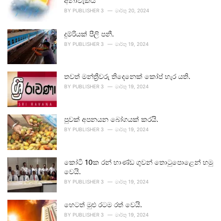
අනාවැකිය
BY
PUBLISHER 3
මාර්තු 20, 2024
දුම්රියක් පීලි පනී.
BY
PUBLISHER 3
මාර්තු 19, 2024
තවත් මන්ත්‍රීවරු තිදෙනෙක් කෝප් හැර යති.
BY
PUBLISHER 3
මාර්තු 19, 2024
පුවක් අපනයන බෝගයක් කරයි.
BY
PUBLISHER 3
මාර්තු 19, 2024
කෝටි 10ක රන් භාණ්ඩ ගුවන් තොටුපොළෙන් හමු
වෙයි.
BY
PUBLISHER 3
මාර්තු 19, 2024
හෙටත් මුළු රටම රත් වෙයි.
BY
PUBLISHER 3
මාර්තු 19, 2024