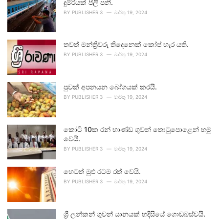
දුම්රියක් පීලි පනී.
BY
PUBLISHER 3
මාර්තු 19, 2024
තවත් මන්ත්‍රීවරු තිදෙනෙක් කෝප් හැර යති.
BY
PUBLISHER 3
මාර්තු 19, 2024
පුවක් අපනයන බෝගයක් කරයි.
BY
PUBLISHER 3
මාර්තු 19, 2024
කෝටි 10ක රන් භාණ්ඩ ගුවන් තොටුපොළෙන් හමු
වෙයි.
BY
PUBLISHER 3
මාර්තු 19, 2024
හෙටත් මුළු රටම රත් වෙයි.
BY
PUBLISHER 3
මාර්තු 19, 2024
ශ්‍රී ලන්කන් ගුවන් යානයක් හදිසියේ ගොඩබස්වයි.