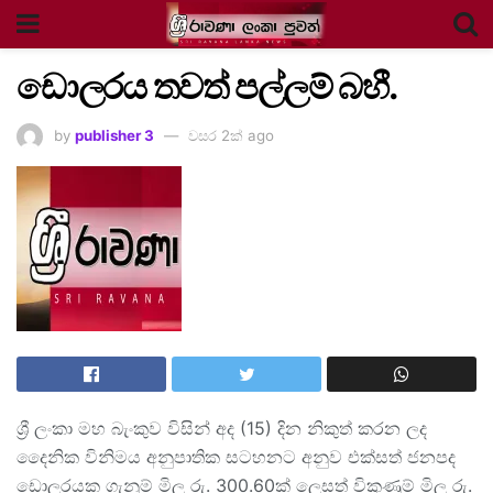
ඩොලරය තවත් පල්ලම් බහී.
by
publisher 3
වසර 2ක් ago
ශ්‍රී ලංකා මහ බැංකුව විසින් අද (15) දින නිකුත් කරන ලද
දෛනික විනිමය අනුපාතික සටහනට අනුව එක්සත් ජනපද
ඩොලරයක ගැනුම් මිල රු. 300.60ක් ලෙසත් විකුණුම් මිල රු.