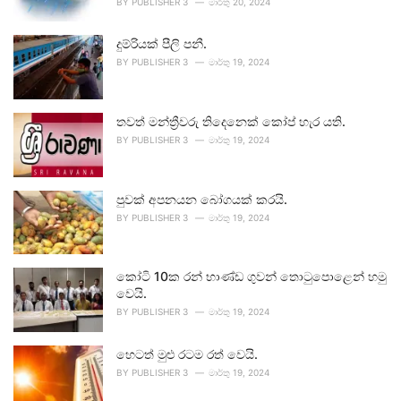
BY
PUBLISHER 3
මාර්තු 20, 2024
දුම්රියක් පීලි පනී.
BY
PUBLISHER 3
මාර්තු 19, 2024
තවත් මන්ත්‍රීවරු තිදෙනෙක් කෝප් හැර යති.
BY
PUBLISHER 3
මාර්තු 19, 2024
පුවක් අපනයන බෝගයක් කරයි.
BY
PUBLISHER 3
මාර්තු 19, 2024
කෝටි 10ක රන් භාණ්ඩ ගුවන් තොටුපොළෙන් හමු
වෙයි.
BY
PUBLISHER 3
මාර්තු 19, 2024
හෙටත් මුළු රටම රත් වෙයි.
BY
PUBLISHER 3
මාර්තු 19, 2024