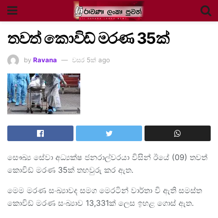
තවත් කොවිඩ් මරණ 35ක්
by
Ravana
වසර 5ක් ago
සෞඛ්‍ය සේවා අධ්‍යක්ෂ ජනරාල්වරයා විසින් ඊයේ (09) තවත්
කොවිඩ් මරණ 35ක් තහවුරු කර ඇත.
මෙම මරණ සංඛ්‍යාවද සමග මෙරටින් වාර්තා වි ඇති සමස්ත
කොවිඩ් මරණ සංඛ්‍යාව 13,331ක් ලෙස ඉහළ ගොස් ඇත.