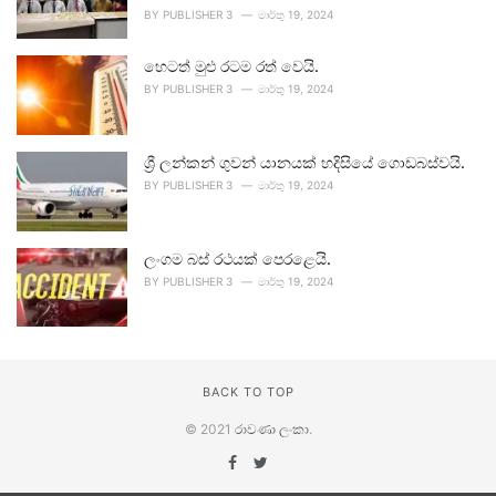
BY
PUBLISHER 3
මාර්තු 19, 2024
හෙටත් මුළු රටම රත් වෙයි.
BY
PUBLISHER 3
මාර්තු 19, 2024
ශ්‍රී ලන්කන් ගුවන් යානයක් හදිසියේ ගොඩබස්වයි.
BY
PUBLISHER 3
මාර්තු 19, 2024
ලංගම බස් රථයක් පෙරළෙයි.
BY
PUBLISHER 3
මාර්තු 19, 2024
BACK TO TOP
© 2021
රාවණා ලංකා
.