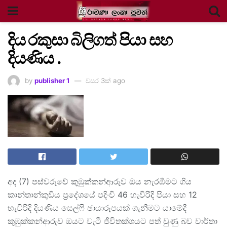
දිය රකුසා බිලිගත් පියා සහ
දියණිය .
by
publisher 1
වසර 3ක් ago
අද (7) පස්වරුවේ කුඹුක්කන්ආරුව ඔය නැරඹීමට ගිය
කාන්තාන්කුඩිය ප්‍රදේශයේ පදිංචි 46 හැවිරිදි පියා සහ 12
හැවිරිදි දියණිය සෙල්ෆි ඡායාරූපයක් ගැනීමට යාමේදී
කුඹුක්කන්ආරුව ඔයට වැටී ජිවිතක්ශයට පත් වුණු බව වාර්තා