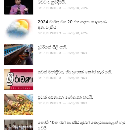
බවට දැනුම්දීමයි.
BY
PUBLISHER 3
මාර්තු 20, 2024
2024 මාර්තු මස 20 දින සඳහා කාලගුණ
අනාවැකිය
BY
PUBLISHER 3
මාර්තු 20, 2024
දුම්රියක් පීලි පනී.
BY
PUBLISHER 3
මාර්තු 19, 2024
තවත් මන්ත්‍රීවරු තිදෙනෙක් කෝප් හැර යති.
BY
PUBLISHER 3
මාර්තු 19, 2024
පුවක් අපනයන බෝගයක් කරයි.
BY
PUBLISHER 3
මාර්තු 19, 2024
කෝටි 10ක රන් භාණ්ඩ ගුවන් තොටුපොළෙන් හමු
වෙයි.