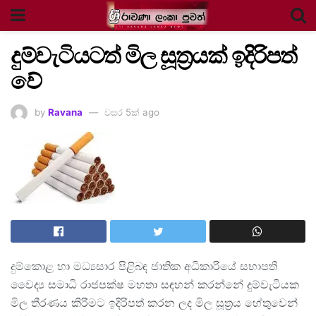
දුම්වැටියටත් මිල සූත්‍රයක් ඉදිරිපත්
වේ
by
Ravana
වසර 5ක් ago
දුම්කොළ හා මධ්‍යසාර පිළිබඳ ජාතික අධිකාරියේ සභාපති
වෛද්‍ය සමාධි රාජපක්ෂ මහතා සඳහන් කරන්නේ දුම්වැටියක
මිල තීරණය කිරීමට ඉදිරිපත් කරන ලද මිල සූත්‍රය හේතුවෙන්