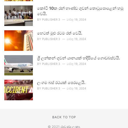
කෝටි 10ක රන් භාණ්ඩ ගුවන් තොටුපොළෙන් හමු
වෙයි.
BY
PUBLISHER 3
මාර්තු 19, 2024
හෙටත් මුළු රටම රත් වෙයි.
BY
PUBLISHER 3
මාර්තු 19, 2024
ශ්‍රී ලන්කන් ගුවන් යානයක් හදිසියේ ගොඩබස්වයි.
BY
PUBLISHER 3
මාර්තු 19, 2024
ලංගම බස් රථයක් පෙරළෙයි.
BY
PUBLISHER 3
මාර්තු 19, 2024
BACK TO TOP
© 2021
රාවණා ලංකා
.