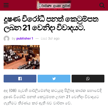
දූෂණ විරෝධී පනත් කෙටුම්පත
ලබන 21 වෙනිදා විවාදයට.
by
publisher 1
වසර 3ක් ago
අද (08) පැවති පාර්ලිමේන්තු කටයුතු පිළිබඳ කාරක සභාවේදී
දූෂණ විරෝධී පනත් කෙටුම්පත ලබන 21 වෙනිදා විවාදයට
ගැනීමට තීරණය කර ඇති බව වාර්තා වේ.