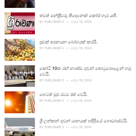
තවත් මන්ත්‍රීවරු තිදෙනෙක් කෝප් හැර යති.
BY
PUBLISHER 3
මාර්තු 19, 2024
පුවක් අපනයන බෝගයක් කරයි.
BY
PUBLISHER 3
මාර්තු 19, 2024
කෝටි 10ක රන් භාණ්ඩ ගුවන් තොටුපොළෙන් හමු
වෙයි.
BY
PUBLISHER 3
මාර්තු 19, 2024
හෙටත් මුළු රටම රත් වෙයි.
BY
PUBLISHER 3
මාර්තු 19, 2024
ශ්‍රී ලන්කන් ගුවන් යානයක් හදිසියේ ගොඩබස්වයි.
BY
PUBLISHER 3
මාර්තු 19, 2024