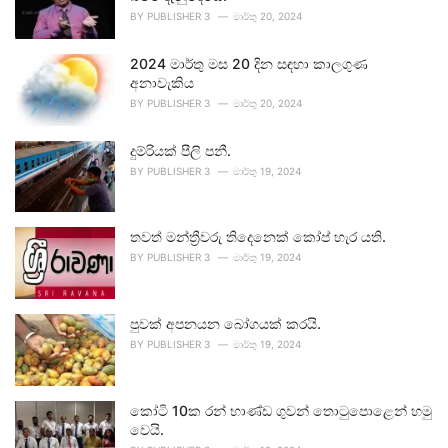
BY
PUBLISHER 3
මාර්තු 20, 2024
2024 මාර්තු මස 20 දින සඳහා කාලගුණ
අනාවැකිය
BY
PUBLISHER 3
මාර්තු 20, 2024
දුම්රියක් පීලි පනී.
BY
PUBLISHER 3
මාර්තු 19, 2024
තවත් මන්ත්‍රීවරු තිදෙනෙක් කෝප් හැර යති.
BY
PUBLISHER 3
මාර්තු 19, 2024
පුවක් අපනයන බෝගයක් කරයි.
BY
PUBLISHER 3
මාර්තු 19, 2024
කෝටි 10ක රන් භාණ්ඩ ගුවන් තොටුපොළෙන් හමු
වෙයි.