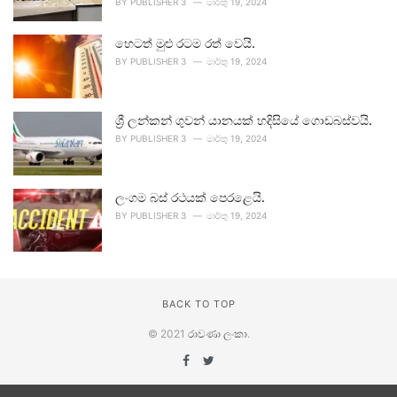
BY
PUBLISHER 3
මාර්තු 19, 2024
හෙටත් මුළු රටම රත් වෙයි.
BY
PUBLISHER 3
මාර්තු 19, 2024
ශ්‍රී ලන්කන් ගුවන් යානයක් හදිසියේ ගොඩබස්වයි.
BY
PUBLISHER 3
මාර්තු 19, 2024
ලංගම බස් රථයක් පෙරළෙයි.
BY
PUBLISHER 3
මාර්තු 19, 2024
BACK TO TOP
© 2021
රාවණා ලංකා
.