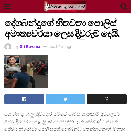
දේශබන්දුගේ හිතවතා පොලිස්
අමාත්‍යවරයා ලෙස දිවුරුම් දෙයි.
by
Sri Ravana
වසර 4ක් ago
පසු ගිය දා ගාලු මුවදොර පිටියේ පැවති සාමකාමී අරගලයට
පහර දීමට ඉඩ සැලසු බවට චෝදනා ලත් බස්නාහිර පළාත්
ජේෂ්ඨ නියෝජ්‍ය පොලිස්පති දේශබන්ධු තෙන්නකෝන් මහතා