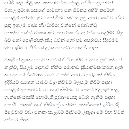
අහිමි කල, බිලියන ගනනාවක්ම දේපල අහිමි කල, තවත්
විශාල ප්‍රමාණයකගේ සාමාන්‍ය ජන ජීවිතය අහිමි කරමින්
පොලිස් අත් අඩංගුවට පත් වීමට ඉඩ සැලසු අපරාධයේ වගකිව
යුතු ඉහලම රාජ්‍ය නිලධාරියා වන්නේ දේශබන්ධු
තෙන්නකෝන් මහතා බව නොරහසකි. ආරක්ෂක ලේඛ්ම් කියූ
බව හෝ පොලිස්පති කියූ බවින් හෝ එම අපරාධය සිදුවීමට
ඉඩ හැරීමට නීතියක් ලංකාවේ ස්ථාපනය වී නැත.
එබැවින් ලංකාව නැවත වරක් ගිනි ගැනීමට ඉඩ සලස්වන්නේ
නැතිව, සියලුම දෙනාට නීතිය සමානව ක්‍රියාත්මක කරනු ඇති
බව අපගේ විශ්වාසය වේ. එසේම අපරාධ කරුවන් නීතිය
ඉදිරියට රැගෙන යාමට වැලක්වීමට බලපෑම් කිරීම සදහා
පොලිස් අමාත්‍යවරයාට හෝ නීතිමය වශයෙන් බලපෑම් කල
හැක්කේ සාක්ෂි නොමැති පුද්ගලයෙකු බේරා ගැනීම සදහා
පමණි. කෙසේ හෝ නීතිය ක්‍රියාත්මක නොවීමෙන් ඉදිරියේදී
සිදු වුවාට වඩා ජනතා කැළඹීම් සිදුවීමේ ලකුණු මේ වන විටත්
දක්නට තිබේ.