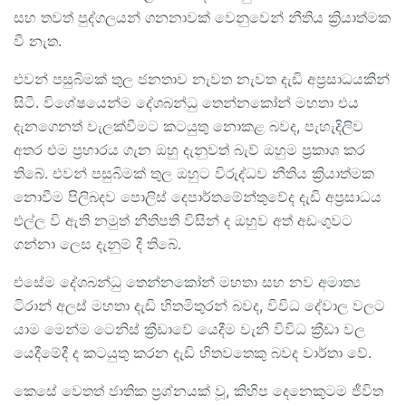
සහ තවත් පුද්ගලයන් ගනනාවක් වෙනුවෙන් නීතිය ක්‍රියාත්මක
වී නැත.
එවන් පසුබිමක් තුල ජනතාව නැවත නැවත දැඩි අප්‍රසාධයකින්
සිටී. විශේෂයෙන්ම දේශබන්ධු තෙන්නකෝන් මහතා එය
දැනගෙනත් වැලක්වීමට කටයුතු නොකළ බවද, පැහැදිලිව
අතර එම ප්‍රහාරය ගැන ඔහු දැනුවත් බැව් ඔහුම ප්‍රකාශ කර
තිබේ. එවන් පසුබිමක් තුල ඔහුට විරුද්ධව නීතිය ක්‍රියාත්මක
නොවීම පිලිබදව පොලිස් දෙපාර්තමේන්තුවේද දැඩි අප්‍රසාධය
එල්ල වි ඇති නමුත් නීතිපති විසින් ද ඔහුව අත් අඩංගුවට
ගන්නා ලෙස දැනුම් දී තිබේ.
එසේම දේශබන්ධු තෙන්නකෝන් මහතා සහ නව අමාත්‍ය
ටිරාන් අලස් මහතා දැඩි හිතමිතුරන් බවද, විවිධ දේවාල වලට
යාම මෙන්ම ටෙනිස් ක්‍රීඩාවේ යෙදීම වැනි විවිධ ක්‍රීඩා වල
යෙදීමේදී ද කටයුතු කරන දැඩි හිතවතෙකු බවද වාර්තා වේ.
කෙසේ වෙතත් ජාතික ප්‍රශ්නයක් වූ, කිහිප දෙනෙකුටම ජීවිත