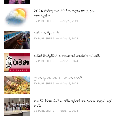
2024 මාර්තු මස 20 දින සඳහා කාලගුණ
අනාවැකිය
BY
PUBLISHER 3
මාර්තු 20, 2024
දුම්රියක් පීලි පනී.
BY
PUBLISHER 3
මාර්තු 19, 2024
තවත් මන්ත්‍රීවරු තිදෙනෙක් කෝප් හැර යති.
BY
PUBLISHER 3
මාර්තු 19, 2024
පුවක් අපනයන බෝගයක් කරයි.
BY
PUBLISHER 3
මාර්තු 19, 2024
කෝටි 10ක රන් භාණ්ඩ ගුවන් තොටුපොළෙන් හමු
වෙයි.
BY
PUBLISHER 3
මාර්තු 19, 2024