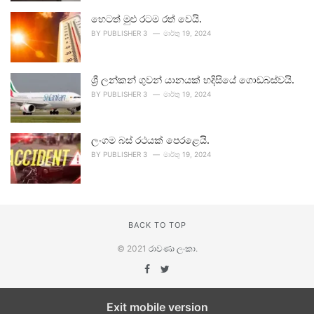
හෙටත් මුළු රටම රත් වෙයි.
BY
PUBLISHER 3
මාර්තු 19, 2024
ශ්‍රී ලන්කන් ගුවන් යානයක් හදිසියේ ගොඩබස්වයි.
BY
PUBLISHER 3
මාර්තු 19, 2024
ලංගම බස් රථයක් පෙරළෙයි.
BY
PUBLISHER 3
මාර්තු 19, 2024
BACK TO TOP
© 2021
රාවණා ලංකා
.
Exit mobile version