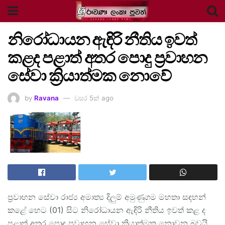
නිරෝධායන ඇඳිරි නීතිය ඉවත්
කළද පළාත් අතර පොදු ප්‍රවාහන‌
සේවා ක්‍රියාත්මක නොවේ
by
Ravana
වසර 5ක් ago
ප්‍රවාහන සේවා රාජ්‍ය අමාත්‍ය දිලුම් අමුණුගම මහතා සඳහන්
කළේ හෙට (01) සිට නිරෝධායන ඇඳිරි නීතිය ඉවත් කළ ද
පළාත් අතර පොදු ප්‍රවාහන සේවා ක්‍රියාත්මක නොවන බවයි.