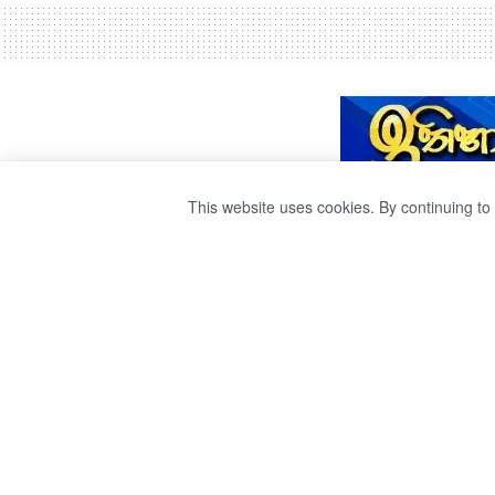
This website uses cookies. By continuing to 
නගර දෙකක් ස්වේච
by
Ravana
වසර 5ක් ago