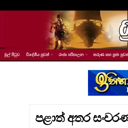
මුල් පිටුව
විදේශීය පුවත්
රාජ්‍ය පරිපාලන
තරුණ සහ ප්‍රජා පුවත
පළාත් අතර සංචරණ 