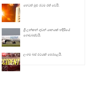
හෙටත් මුළු රටම රත් වෙයි.
ශ්‍රී ලන්කන් ගුවන් යානයක් හදිසියේ
ගොඩබස්වයි.
ලංගම බස් රථයක් පෙරළෙයි.