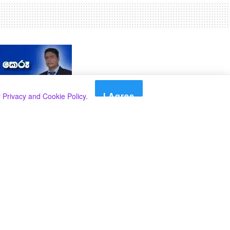
I Agree
r
Privacy and Cookie Policy
.
Search
Search
කාණ්ඩ
Select කාණ්ඩය