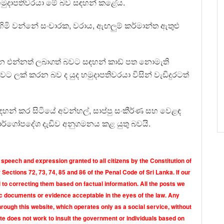
ුද හමුදාපතිවරයා මේ බව සඳහන් කළේය.
මි වන්නේ සංචාරක, වරාය, ඇඟලුම් කර්මාන්ත ඇතුළු
ර්දන එන්නත් ලබාගත් බවට සඳහන් කාඩ් පත නොමැති
ාවට ලක් කරන බව ද යුද හමුදාපතිවරයා විසින් වැඩිදුරටත්
 සඳහන් කර සිටියේ අවන්හල්, සාප්පු සංකීර්ණ සහ වෙළඳ
මාර්ගෝපදේශ දැඩිව අනුගමනය කළ යුතු බවයි.
 speech and expression granted to all citizens by the Constitution of
Sections 72, 73, 74, 85 and 86 of the Penal Code of Sri Lanka. If our
o correcting them based on factual information. All the posts we
tic documents or evidence acceptable in the eyes of the law. Any
rough this website, which operates only as a social service, without
ite does not work to insult the government or individuals based on