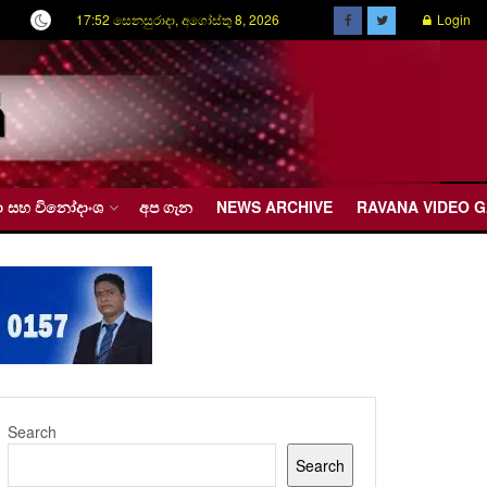
17:52 සෙනසුරාදා, අගෝස්තු 8, 2026
Login
රීඩා සහ විනෝදාංශ
අප ගැන
NEWS ARCHIVE
RAVANA VIDEO 
Search
Search