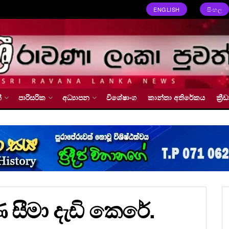
ENGLISH
සිංහල
්
පාරිසරික
අධ්‍යාපන
විශේෂාංග
කාන්තා අතිරේකය
ක්‍
සීමා දැඩි කෙරේ.