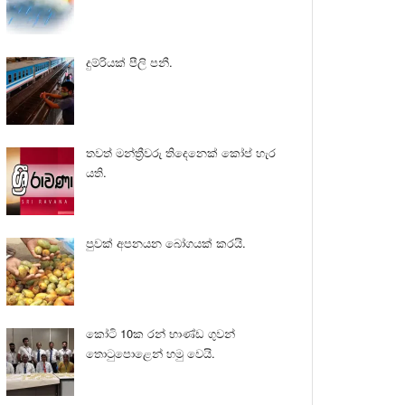
දුම්රියක් පීලි පනී.
තවත් මන්ත්‍රීවරු තිදෙනෙක් කෝප් හැර
යති.
පුවක් අපනයන බෝගයක් කරයි.
කෝටි 10ක රන් භාණ්ඩ ගුවන්
තොටුපොළෙන් හමු වෙයි.