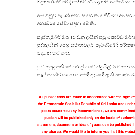
බලකා රැස්වීමේදී ගත් තීරණය දැනුම් දෙමින් ය
මේ අනුව පළාත් අතර සංචරණය කිරීමට අවසර හි
අත්‍යවශ්‍ය සේවා සඳහා පමණි.
සැප්තැම්බර් මස 15 වන දායින් පසු කොවිඩ් ම
පුද්ගලයින් පොදු ස්ථානවලට පැමිණීමේදී පරීක්ෂ
සඳහන් කර ඇත.
යුධ හමුදාපති ජෙනරාල් ශවේන්ද්‍ර සිල්වා මහතා
සැල් පවත්වාගෙන යාමේදී ද ලබාදී ඇති සෞඛ්‍ය 
“All publications are made in accordance with the right of
the Democratic Socialist Republic of Sri Lanka and under 
posts cause you any inconvenience, we are committed t
publish will be published only on the basis of authen
statement, document or idea of yours can be published th
any charge. We would like to inform you that this webs