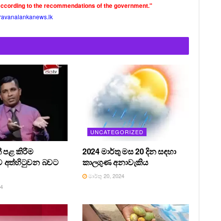
according to the recommendations of the government."
ravanalankanews.lk
UNCATEGORIZED
 පළ කිරීම
2024 මාර්තු මස 20 දින සඳහා
 අත්හිටුවන බවට
කාලගුණ අනාවැකිය
මාර්තු 20, 2024
24