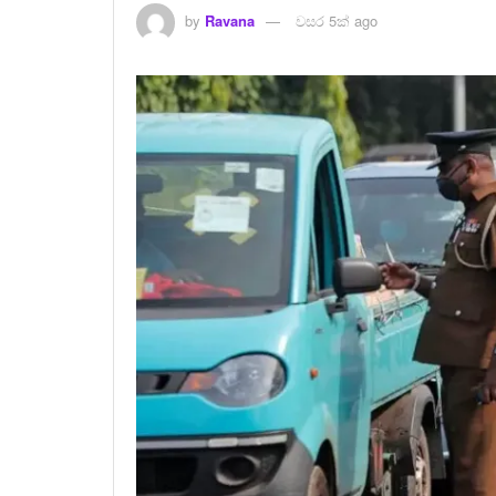
by
Ravana
වසර 5ක් ago