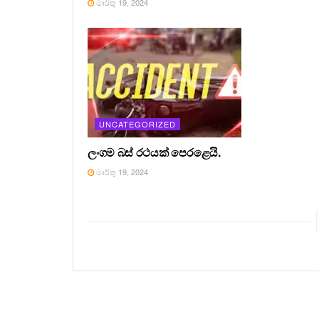
මාර්තු 19, 2024
UNCATEGORIZED
ලංගම බස් රථයක් පෙරළෙයි.
මාර්තු 19, 2024