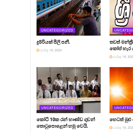
UNCATEGORIZED
UNCATEG
දුම්රියක් පීලි පනී.
තවත් මන්ත්‍
කෝප් හැර ය
මාර්තු 19, 2024
මාර්තු 19, 20
UNCATEGORIZED
UNCATEG
කෝටි 10ක රන් භාණ්ඩ ගුවන්
හෙටත් මුළු
තොටුපොළෙන් හමු වෙයි.
මාර්තු 19, 20