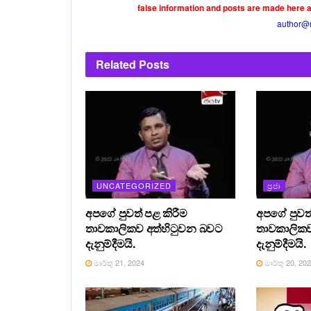
false information and posts are made here 
author@
Related
Posts
UNCATEGORIZED
ප්‍රජා
අපගේ පුවත් පළ කිරීම
අපගේ පුවත්
තාවකාලිකව අත්හිටුවන බවට
තාවකාලිකව
දැනුම්දීමයි.
දැනුම්දීමයි.
මාර්තු 21, 2024
මාර්තු 20, 20