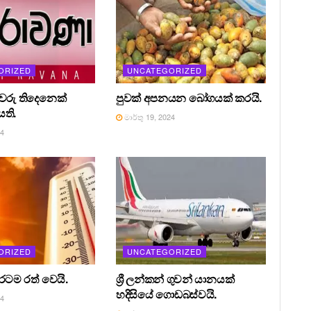
ORIZED
UNCATEGORIZED
රීවරු තිදෙනෙක්
පුවක් අපනයන බෝගයක් කරයි.
ති.
මාර්තු 19, 2024
24
ORIZED
UNCATEGORIZED
 රටම රත් වෙයි.
ශ්‍රී ලන්කන් ගුවන් යානයක්
හදිසියේ ගොඩබස්වයි.
24