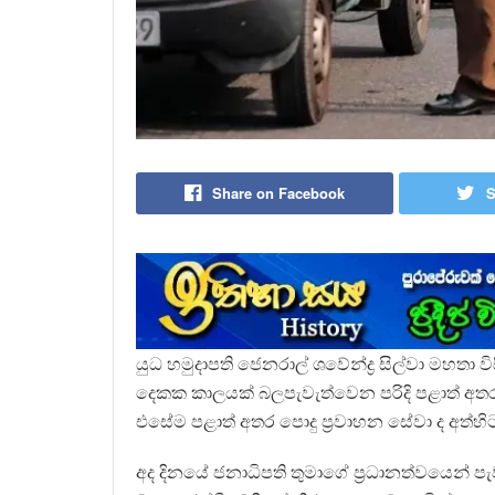
Share on Facebook
S
යුධ හමුදාපති ජෙනරාල් ශවේන්ද්‍ර සිල්වා මහතා විස
දෙකක කාලයක් බලපැවැත්වෙන පරිදි පළාත් අ
එසේම පළාත් අතර පොදු ප්‍රවාහන සේවා ද අත්හි
අද දිනයේ ජනාධිපති තුමාගේ ප්‍රධානත්වයෙන් පැ