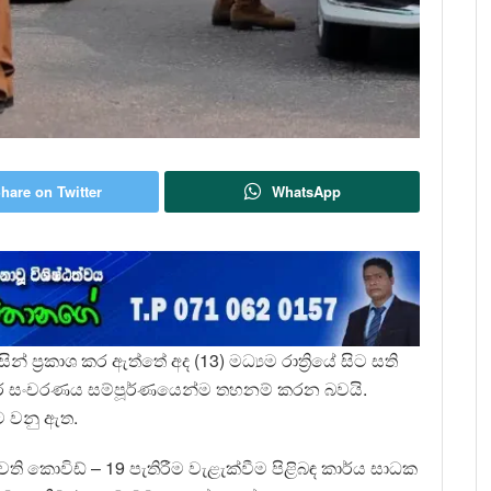
hare on Twitter
WhatsApp
ින් ප්‍රකාශ කර ඇත්තේ අද (13) මධ්‍යම රාත්‍රියේ සිට සති
තර සංචරණය සම්පූර්ණයෙන්ම තහනම් කරන බවයි.
ට වනු ඇත.
වති කොවිඩ් – 19 පැතිරීම වැළැක්වීම පිළිබඳ කාර්ය සාධක