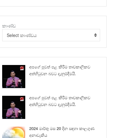
කාණ්ඩ
Select කාණ්ඩය
අපගේ පුවත් පළ කිරීම තාවකාලිකව
අත්හිටුවන බවට දැනුම්දීමයි.
අපගේ පුවත් පළ කිරීම තාවකාලිකව
අත්හිටුවන බවට දැනුම්දීමයි.
2024 මාර්තු මස 20 දින සඳහා කාලගුණ
අනාවැකිය