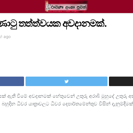
 කුණාටු තත්ත්වයක අවදානමක්.
ක් ago
්වයක් ඇති වීමේ අවදානමක් හේතුවෙන් උතුරු අරාබි මුහුදේ උතුරු
බහුදින ධීවර යාත්‍රාවලට ධීවර දෙපාර්තමේන්තුව විසින් දැනුම්දීමක