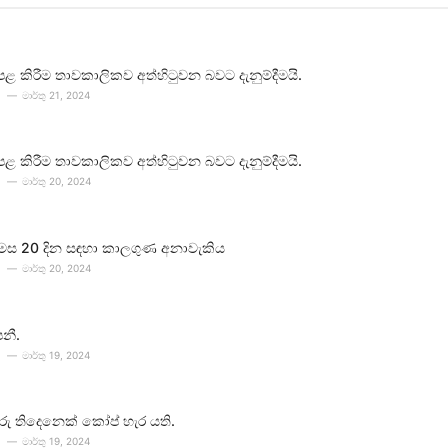
පළ කිරීම තාවකාලිකව අත්හිටුවන බවට දැනුම්දීමයි.
මාර්තු 21, 2024
පළ කිරීම තාවකාලිකව අත්හිටුවන බවට දැනුම්දීමයි.
මාර්තු 20, 2024
 මස 20 දින සඳහා කාලගුණ අනාවැකිය
මාර්තු 20, 2024
පනී.
මාර්තු 19, 2024
ීවරු තිදෙනෙක් කෝප් හැර යති.
මාර්තු 19, 2024