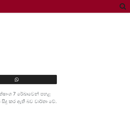
 අක්ෂාංශ 7 රේඛාවෙන් පහළ
් සිදු කර ඇති බව වාර්තා වේ.