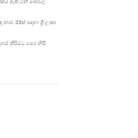
කය ඇති ටින් මාළුවල
ම 33ක් සඳහා ශ්‍රී ලංකා
ස් කිරීමට පෙර නිසි