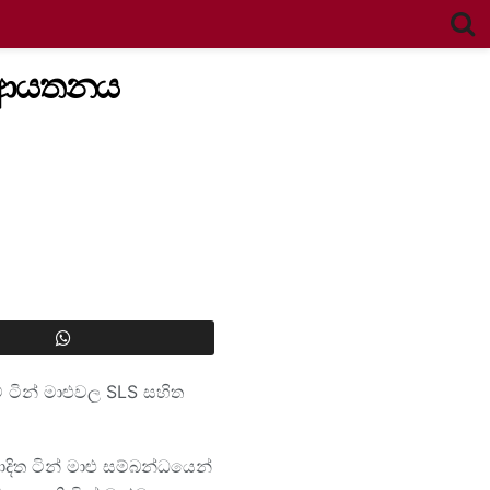
ිති ආයතනය
ම් ටින් මාළුවල SLS සහිත
ාදිත ටින් මාළු සම්බන්ධයෙන්