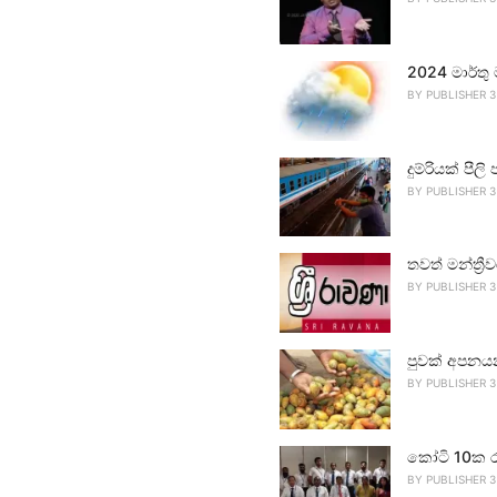
2024 මාර්තු
BY
PUBLISHER 3
දුම්රියක් පීලි 
BY
PUBLISHER 3
තවත් මන්ත්‍ර
BY
PUBLISHER 3
පුවක් අපනය
BY
PUBLISHER 3
කෝටි 10ක ර
BY
PUBLISHER 3