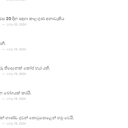
 මස 20 දින සඳහා කාලගුණ අනාවැකිය
මාර්තු 20, 2024
පනී.
මාර්තු 19, 2024
ීවරු තිදෙනෙක් කෝප් හැර යති.
මාර්තු 19, 2024
න බෝගයක් කරයි.
මාර්තු 19, 2024
න් භාණ්ඩ ගුවන් තොටුපොළෙන් හමු වෙයි.
මාර්තු 19, 2024