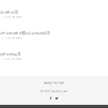
ටම රත් වෙයි.
මාර්තු 19, 2024
 ගුවන් යානයක් හදිසියේ ගොඩබස්වයි.
මාර්තු 19, 2024
යක් පෙරළෙයි.
මාර්තු 19, 2024
BACK TO TOP
© 2021
රාවණා ලංකා
.