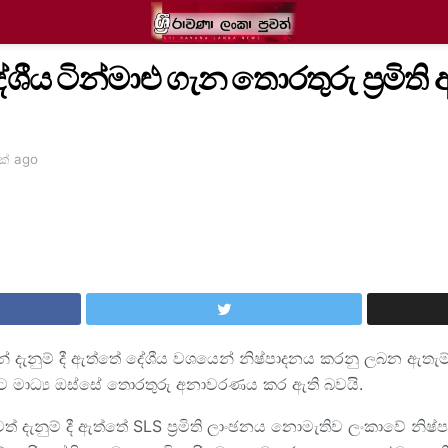
 දේශීය ටින්මාළු ගැන තොරතුරු ප්‍රම
ක් ago
 විසින් දැනුම් දී ඇත්තේ දේශීය වශයෙන් නිෂ්පාදනය කරනු ලබන ඇතැ
බවට මාධ්‍ය ඔස්සේ තොරතුරු අනාවරණය කර ඇති බවයි.
් දැනුම් දී ඇත්තේ SLS ප්‍රමිති ලාංඡනය නොමැතිව ලංකාවේ නිෂ්ප