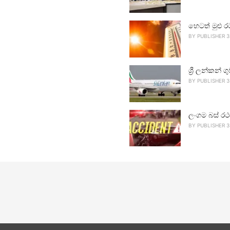
හෙටත් මුළු ර
BY
PUBLISHER 3
ශ්‍රී ලන්කන්
BY
PUBLISHER 3
ලංගම බස් රථ
BY
PUBLISHER 3