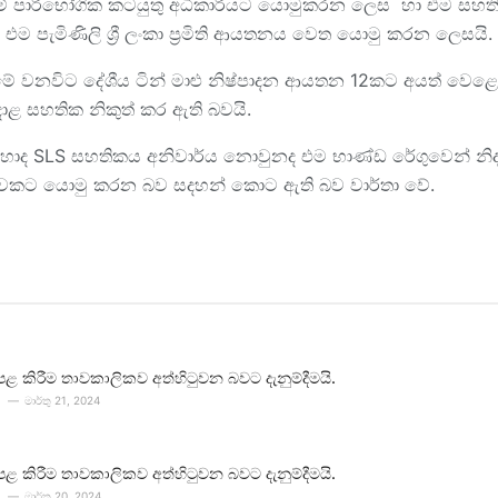
නම් පාරිභෝගික කටයුතු අධිකාරියට යොමුකරන ලෙස හා එම සහති
නම් එම පැමිණිලි ශ්‍රී ලංකා ප්‍රමිති ආයතනය වෙත යොමු කරන ලෙසයි.
වනවිට දේශීය ටින් මාළු නිෂ්පාදන ආයතන 12කට අයත් වෙළෙඳ නා
දාළ සහතික නිකුත් කර ඇති බවයි.
හාද SLS සහතිකය අනිවාර්ය නොවුනද එම භාණ්ඩ රේගුවෙන් නිදහ
ික්ෂාවකට යොමු කරන බව සදහන් කොට ඇති බව වාර්තා වේ.
පළ කිරීම තාවකාලිකව අත්හිටුවන බවට දැනුම්දීමයි.
මාර්තු 21, 2024
පළ කිරීම තාවකාලිකව අත්හිටුවන බවට දැනුම්දීමයි.
මාර්තු 20, 2024