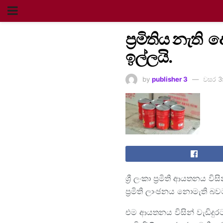
ප්‍රමිතිය නැති
ඉල්ලයි.
by
publisher 3
වසර 3
ශ්‍රී ලංකා ප්‍රමිති ආයතනය
ප්‍රමිති ලාංඡනය නොමැති 
එම ආයතනය විසින් වැඩිදුරටත