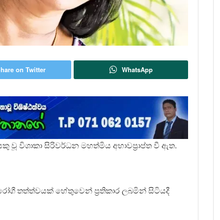
hare on Twitter
WhatsApp
 වූ විශාකා සිරිවර්ධන මහත්මිය අභාවප්‍රාප්ත වී ඇත.
ගී තත්ත්වයක් හේතුවෙන් ප්‍රතිකාර ලබමින් සිටියදී