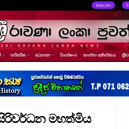
ENGLISH
ස
්
පාරිසරික
අධ්‍යාපන
විශේෂාංග
කාන්තා අතිරේකය
ක්‍
ා සිරිවර්ධන මහත්මිය