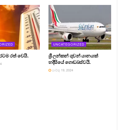
ORIZED
UNCATEGORIZED
 රටම රත් වෙයි.
ශ්‍රී ලන්කන් ගුවන් යානයක්
හදිසියේ ගොඩබස්වයි.
24
මාර්තු 19, 2024