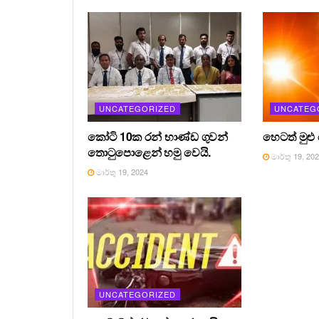
UNCATEGORIZED
UNCATEG
කෝටි 10ක රන් භාණ්ඩ ගුවන්
හෙටත් මුළු
තොටුපොළෙන් හමු වෙයි.
මාර්තු 19, 20
මාර්තු 19, 2024
UNCATEGORIZED