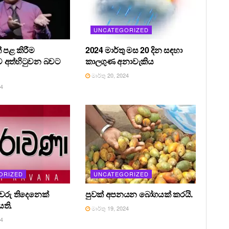
UNCATEGORIZED
 පළ කිරීම
2024 මාර්තු මස 20 දින සඳහා
 අත්හිටුවන බවට
කාලගුණ අනාවැකිය
මාර්තු 20, 2024
24
ORIZED
UNCATEGORIZED
රීවරු තිදෙනෙක්
පුවක් අපනයන බෝගයක් කරයි.
ති.
මාර්තු 19, 2024
24