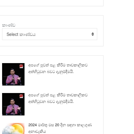
කාණ්ඩ
Select කාණ්ඩය
අපගේ පුවත් පළ කිරීම තාවකාලිකව
අත්හිටුවන බවට දැනුම්දීමයි.
අපගේ පුවත් පළ කිරීම තාවකාලිකව
අත්හිටුවන බවට දැනුම්දීමයි.
2024 මාර්තු මස 20 දින සඳහා කාලගුණ
අනාවැකිය