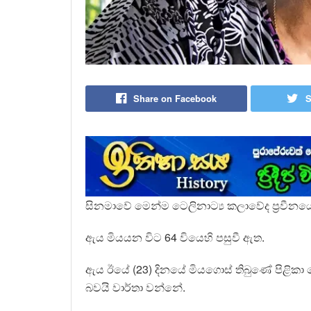
Share on Facebook
S
සිනමාවේ මෙන්ම ටෙලිනාට්‍ය කලාවේද ප්‍රවීනයෙකු
ඇය මියයන විට 64 වියෙහි පසුවී ඇත.
ඇය ඊයේ (23) දිනයේ මියගොස් තිබුණේ පිළිකා රෝ
බවයි වාර්තා වන්නේ.