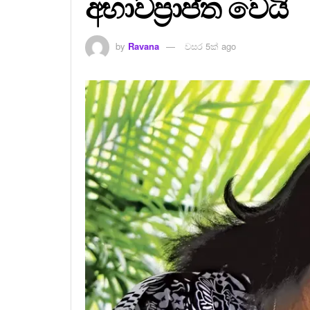
අභාවප්‍රාප්ත වෙයි
by
Ravana
වසර 5ක් ago