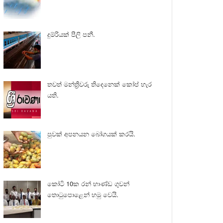
දුම්රියක් පීලි පනී.
තවත් මන්ත්‍රීවරු තිදෙනෙක් කෝප් හැර
යති.
පුවක් අපනයන බෝගයක් කරයි.
කෝටි 10ක රන් භාණ්ඩ ගුවන්
තොටුපොළෙන් හමු වෙයි.