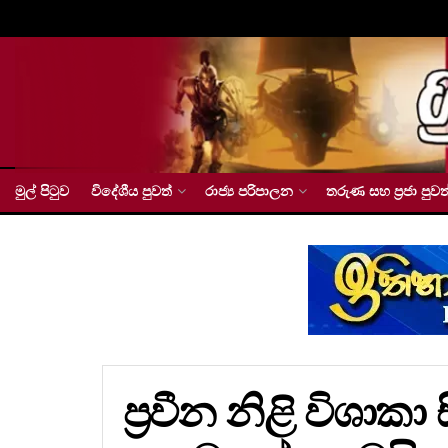
මුල් පිටුව
විදේශීය පුවත්
රාජ්‍ය පරිපාලන
තරුණ සහ ප්‍රජා පුවත
ප්‍රවීන නිළි විශාක