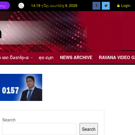
14:19 ඉරිදා, අගෝස්තු 9, 2026
Login
ිංහල
රීඩා සහ විනෝදාංශ
අප ගැන
NEWS ARCHIVE
RAVANA VIDEO 
Search
Search