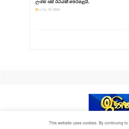
ලංගම බස් රථයක් පෙරළෙයි.
මාර්තු 19, 2024
This website uses cookies. By continuing to 