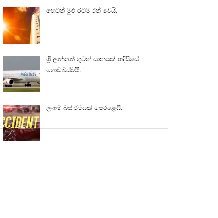
හෙටත් මුළු රටම රත් වෙයි.
ශ්‍රී ලන්කන් ගුවන් යානයක් හදිසියේ
ගොඩබස්වයි.
ලංගම බස් රථයක් පෙරළෙයි.