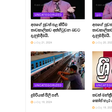
UNCATEGORIZED
ප්‍රජා
අපගේ පුවත් පළ කිරීම
අපගේ පුවත්
තාවකාලිකව අත්හිටුවන බවට
තාවකාලිකව
දැනුම්දීමයි.
දැනුම්දීමයි.
මාර්තු 21, 2024
මාර්තු 20, 20
UNCATEGORIZED
UNCATEG
දුම්රියක් පීලි පනී.
තවත් මන්ත්‍
කෝප් හැර ය
මාර්තු 19, 2024
මාර්තු 19, 20