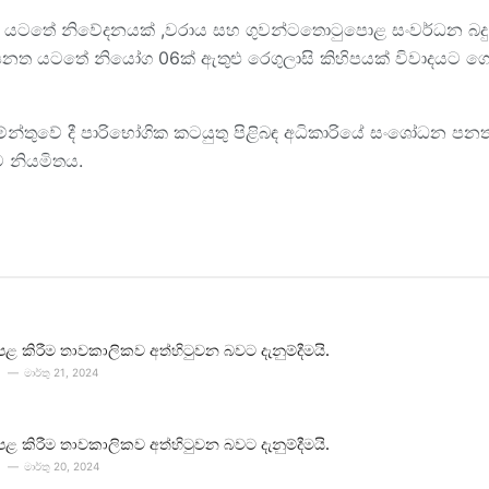
නත යටතේ නිවේදනයක් ,වරාය සහ ගුවන්ටතොටුපොළ සංවර්ධන බ
පනත යටතේ නියෝග 06ක් ඇතුළු රෙගුලාසි කිහිපයක් විවාදයට 
න්තුවේ දී පාරිභෝගික කටයුතු පිළිබඳ අධිකාරියේ සංශෝධන පනත
ට නියමිතය.
පළ කිරීම තාවකාලිකව අත්හිටුවන බවට දැනුම්දීමයි.
මාර්තු 21, 2024
පළ කිරීම තාවකාලිකව අත්හිටුවන බවට දැනුම්දීමයි.
මාර්තු 20, 2024