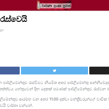
රැස්වෙයි
ago
න පාර්ලිමේන්තුව රැස්වීමට නියමිත අතර පාර්ලිමේන්තු සන්නිවේ
ත්ත්වය හේතුවෙන් දින දෙකක් පමණක් පාර්ලිමේන්තුව රැස්වන බ
්ලිමේන්තුව ආරම්භ වන අතර 11.00 දක්වා මන්ත්‍රිවරුන්ගේ වාචික 
බවයි වාර්තා වන්නේ.