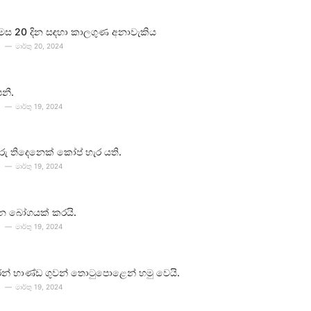
 මස 20 දින සඳහා කාලගුණ අනාවැකිය
මාර්තු 20, 2024
පනී.
මාර්තු 19, 2024
ීවරු තිදෙනෙක් කෝප් හැර යති.
මාර්තු 19, 2024
න බෝගයක් කරයි.
මාර්තු 19, 2024
න් භාණ්ඩ ගුවන් තොටුපොළෙන් හමු වෙයි.
මාර්තු 19, 2024