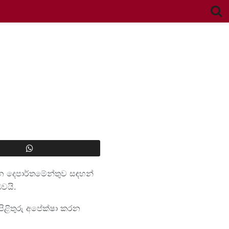
දන දෙපාර්තමේන්තුව සඳහන්
වයි.
පිළිතුරු අපේක්ෂා කරන