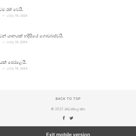
ටම රත් වෙයි.
මාර්තු 19, 2024
 ගුවන් යානයක් හදිසියේ ගොඩබස්වයි.
මාර්තු 19, 2024
යක් පෙරළෙයි.
මාර්තු 19, 2024
BACK TO TOP
© 2021
රාවණා ලංකා
.
Exit mobile version