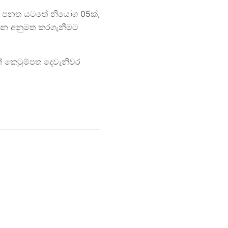
දු පනත යටතේ නියෝග 05ක්,
ගෙන අනුමත කරගැනීමට
් කෙටුම්පත දෙවැනිවර