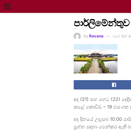
පාර්ලිමේන්තුව 
by
Ravana
වසර 5ක් 
අද (21) සහ හෙට (22) දෙදි
කළේ කොවිඩ් – 19 වසංගත ත
අද දිනයේ උදෑසබ 10.00 පාර
ප්‍රශ්න සඳහා වෙන්කර ඇති 