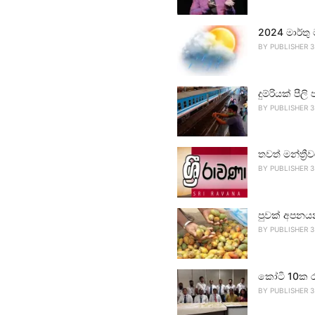
2024 මාර්තු
BY
PUBLISHER 3
දුම්රියක් පීලි 
BY
PUBLISHER 3
තවත් මන්ත්‍ර
BY
PUBLISHER 3
පුවක් අපනය
BY
PUBLISHER 3
කෝටි 10ක ර
BY
PUBLISHER 3