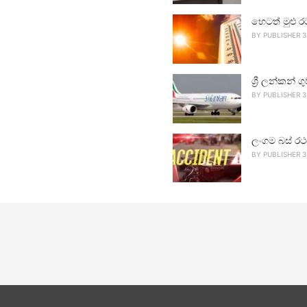
හෙටත් මුළු ර
BY
PUBLISHER 3
ශ්‍රී ලන්කන්
BY
PUBLISHER 3
ලංගම බස් රථ
BY
PUBLISHER 3