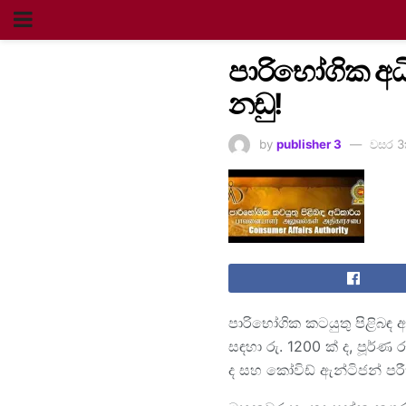
පාරිභෝගික අධ
නඩු!
by
publisher 3
වසර 3
පාරිභෝගික කටයුතු පිළිබඳ 
සඳහා රු. 1200 ක් ද, පූර්
ද සහ කෝවිඩ් ඇන්ටිජන් පර