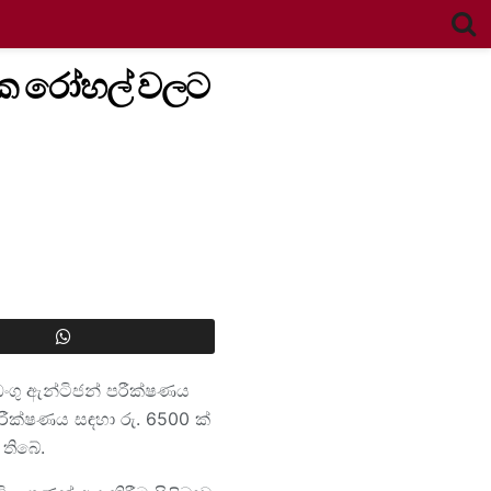
ික රෝහල් වලට
ෙංගු ඇන්ටිජන් පරීක්ෂණය
පරීක්ෂණය සඳහා රු. 6500 ක්
තිබේ.