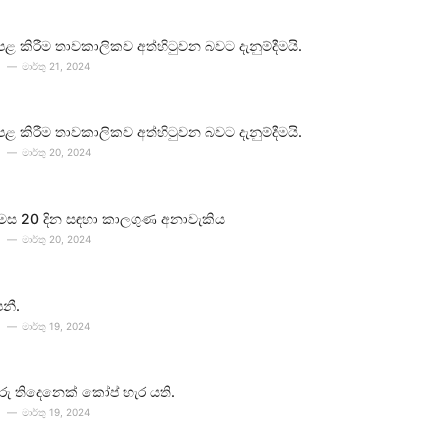
පළ කිරීම තාවකාලිකව අත්හිටුවන බවට දැනුම්දීමයි.
මාර්තු 21, 2024
පළ කිරීම තාවකාලිකව අත්හිටුවන බවට දැනුම්දීමයි.
මාර්තු 20, 2024
 මස 20 දින සඳහා කාලගුණ අනාවැකිය
මාර්තු 20, 2024
පනී.
මාර්තු 19, 2024
ීවරු තිදෙනෙක් කෝප් හැර යති.
මාර්තු 19, 2024