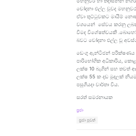
මහනුවර හා තදාසන්න නගර ර
චෝදනා එල්ල වුවද මහනුවර ප
ඒවා තුට්ටුවකට මායිම් නො
වශයෙන් සේවය කරනු ලබන්
වීමද විශේෂත්වයකි .බොහෝ
බවට චෝදනා එල්ල වූ අවස
ඩෙංගු ඇන්ටිජන් පරීක්ෂණය
පාරිභෝගික අධිකාරිය, කොළඹ
ලක්ෂ 10 බැගින් සහ තවත් 
ලක්ෂ 55 ක දඩ මුදලක් නිය
පසුගියදා වාර්තා විය.
සරත් සමරනායක
C
ප්‍රජා
a
T
ප්‍රජා පුවත්
t
a
e
g
g
s