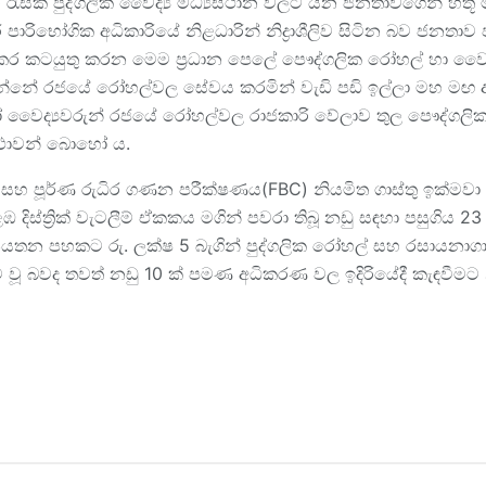
ැසක පුද්ගලික වෛද්‍ය මධ්‍යස්ථාන වලට යන ජනතාවගෙන් හිතූ ම
ාරිභෝගික අධිකාරියේ නිළධාරින් නිද්‍රාශීලිව සිටින බව ජනතාව
කර කටයුතු කරන මෙම ප්‍රධාන පෙලේ පෞද්ගලික රෝහල් හා වෛද්
නේ රජයේ රෝහල්වල සේවය කරමින් වැඩි පඩි ඉල්ලා මහ මඟ 
 වෛද්‍යවරුන් රජයේ රෝහල්වල රාජකාරි වේලාව තුල පෞද්ගල
්ථාවන් බොහෝ ය.
 සහ පූර්ණ රුධිර ගණන පරීක්ෂණය(FBC) නියමිත ගාස්තු ඉක්මවා 
 දිස්ත්‍රික් වැටලීම් ඒකකය මගින් පවරා තිබූ නඩු සඳහා පසුගිය
ආයතන පහකට රු. ලක්ෂ 5 බැගින් පුද්ගලික රෝහල් සහ රසායනාගාර
ම වූ බවද තවත් නඩු 10 ක් පමණ අධිකරණ වල ඉදිරියේදී කැඳවීමට