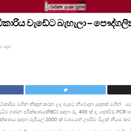
ිකාරිය වැඩේට බැහැලා – පෞද්ගල
ක් ago
අධිකාරිය මගින් නිකුත් කරන ලද ගැසට් නිවේදන දෙකක් මගින් ඩ
ණ රුධිර ගණන පරීක්ෂණය(FBC) සඳහා රු. 400 ක් ද, කෝවිඩ් PCR 
ීක්ෂණය සඳහා රුපියල් 2000 ක් වශයෙන් උපරිම මිළක් නියම කර 