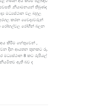
ිළ ගණන් අය කිරීම පිළිබඳව
 පවසති .නියාමනයන් තිබුණද
‍ය මධ්‍යස්ථාන වල බහුල
අරගල කරන වෛද්‍යවරුන්
ික රෝහල්වල රෝගීන් බලන
අය කිරීම හේතුවෙන් ,
 23 වන දින ආයතන තුනකට රු.
 මධ්‍යස්ථාන 8 කට රුපියල්
 නියමිතව ඇති බව ද