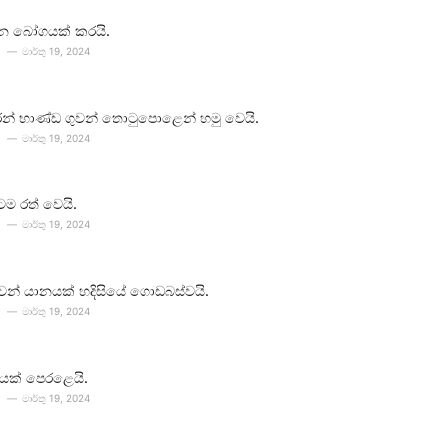
න බෝගයක් කරයි.
මාර්තු 19, 2024
න් භාණ්ඩ ගුවන් තොටුපොළෙන් හමු වෙයි.
මාර්තු 19, 2024
ටම රත් වෙයි.
මාර්තු 19, 2024
 ගුවන් යානයක් හදිසියේ ගොඩබස්වයි.
මාර්තු 19, 2024
යක් පෙරළෙයි.
මාර්තු 19, 2024