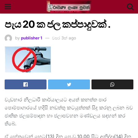
පැය 20 ක ජල කප්පාදුවක් .
by
publisher 1
වසර 3ක් ago
වැඩභාර නිලධාරී කාර්යාලයට අයත් කනත්ත පාර
පොම්පාගාරයේ හදිසි නඩත්තු කටයුත්තක් සිදු කරනු ලබන බව
ජාතික ජලසම්පාදන හා ජලාපවහන මණ්ඩලය සඳහන් කර
තිබේ.
ඒ හේතුවෙන් හෙට(13) දින පෙ.ව.10.00 සිට අනිද්දා(14) දින