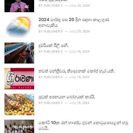
BY
PUBLISHER 3
මාර්තු 20, 2024
2024 මාර්තු මස 20 දින සඳහා කාලගුණ
අනාවැකිය
BY
PUBLISHER 3
මාර්තු 20, 2024
දුම්රියක් පීලි පනී.
BY
PUBLISHER 3
මාර්තු 19, 2024
තවත් මන්ත්‍රීවරු තිදෙනෙක් කෝප් හැර යති.
BY
PUBLISHER 3
මාර්තු 19, 2024
පුවක් අපනයන බෝගයක් කරයි.
BY
PUBLISHER 3
මාර්තු 19, 2024
කෝටි 10ක රන් භාණ්ඩ ගුවන් තොටුපොළෙන් හමු
වෙයි.