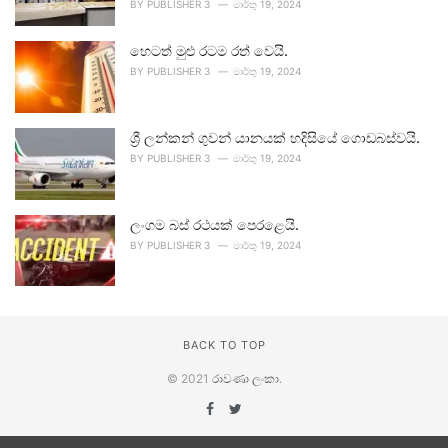
BY
PUBLISHER 3
මාර්තු 19, 2024
හෙටත් මුළු රටම රත් වෙයි.
BY
PUBLISHER 3
මාර්තු 19, 2024
ශ්‍රී ලන්කන් ගුවන් යානයක් හදිසියේ ගොඩබස්වයි.
BY
PUBLISHER 3
මාර්තු 19, 2024
ලංගම බස් රථයක් පෙරළෙයි.
BY
PUBLISHER 3
මාර්තු 19, 2024
BACK TO TOP
© 2021
රාවණා ලංකා
.