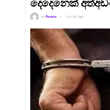
දෙදෙනෙක් අත්අඩං
by
Ravana
වසර 5ක් ago