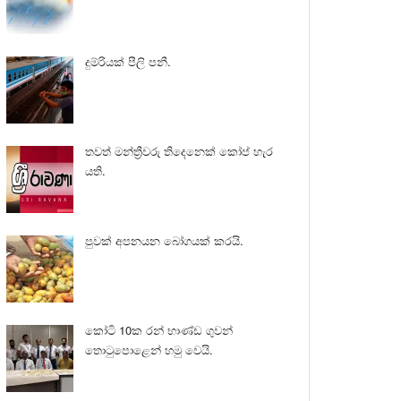
දුම්රියක් පීලි පනී.
තවත් මන්ත්‍රීවරු තිදෙනෙක් කෝප් හැර
යති.
පුවක් අපනයන බෝගයක් කරයි.
කෝටි 10ක රන් භාණ්ඩ ගුවන්
තොටුපොළෙන් හමු වෙයි.