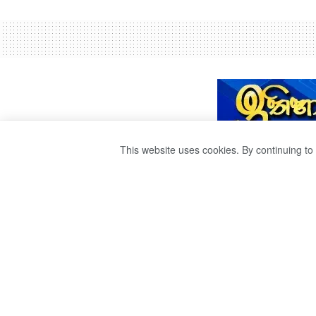
This website uses cookies. By continuing to 
238 DRUG ADDI
PANADURA.
by
Sri Ravana
වසර 5ක් ago