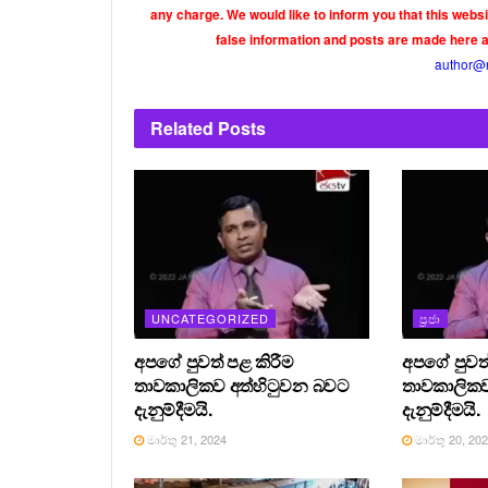
any charge. We would like to inform you that this webs
false information and posts are made here 
author@
Related
Posts
UNCATEGORIZED
ප්‍රජා
අපගේ පුවත් පළ කිරීම
අපගේ පුවත්
තාවකාලිකව අත්හිටුවන බවට
තාවකාලිකව
දැනුම්දීමයි.
දැනුම්දීමයි.
මාර්තු 21, 2024
මාර්තු 20, 20