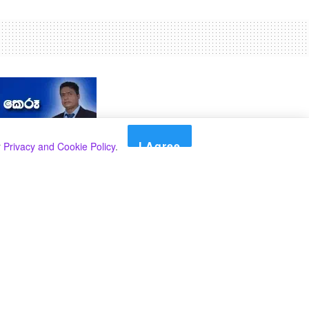
I Agree
r
Privacy and Cookie Policy
.
Search
Search
කාණ්ඩ
Select කාණ්ඩය