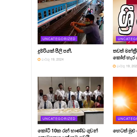
UNCATEGORIZED
UNCATEG
දුම්රියක් පීලි පනී.
තවත් මන්ත්‍
කෝප් හැර ය
මාර්තු 19, 2024
මාර්තු 19, 20
UNCATEGORIZED
UNCATEG
කෝටි 10ක රන් භාණ්ඩ ගුවන්
හෙටත් මුළු