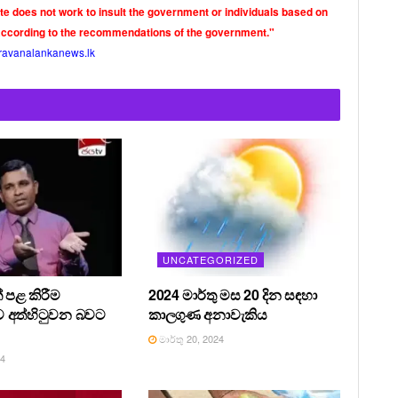
ite does not work to insult the government or individuals based on
according to the recommendations of the government."
ravanalankanews.lk
UNCATEGORIZED
 පළ කිරීම
2024 මාර්තු මස 20 දින සඳහා
 අත්හිටුවන බවට
කාලගුණ අනාවැකිය
මාර්තු 20, 2024
24