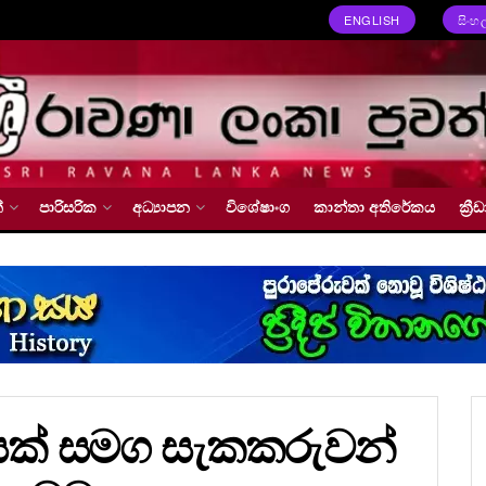
ENGLISH
සිංහ
්
පාරිසරික
අධ්‍යාපන
විශේෂාංග
කාන්තා අතිරේකය
ක්‍
තොගයක් සමග සැකකරුවන්