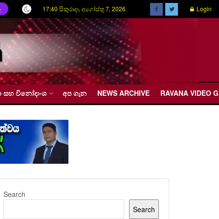
17:40 සිකුරාදා, අගෝස්තු 7, 2026
Login
ල
රීඩා සහ විනෝදාංශ
අප ගැන
NEWS ARCHIVE
RAVANA VIDEO 
Search
Search