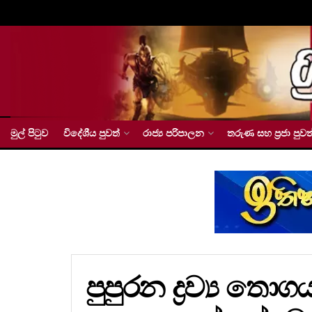
මුල් පිටුව
විදේශීය පුවත්
රාජ්‍ය පරිපාලන
තරුණ සහ ප්‍රජා පුවත
පුපුරන ද්‍රව්‍ය 