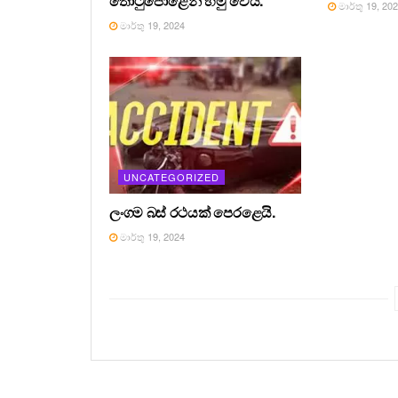
තොටුපොළෙන් හමු වෙයි.
මාර්තු 19, 20
මාර්තු 19, 2024
UNCATEGORIZED
ලංගම බස් රථයක් පෙරළෙයි.
මාර්තු 19, 2024