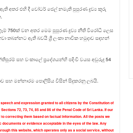
ති අතර එහි දී වෝටර් ජෙල් නමැති පුපුරණ ද්‍රව්‍ය කූරු
.
‍රෑම් 750ක් වන අතර මෙම පුපුරණ ද්‍රව්‍ය නීති විරෝධී ලෙස
 තබන්නට ඇති බවයි ශ්‍රී ලංකා නාවික හමුදාව සඳහන්
පුරම් සහ වංකාලේ ප්‍රදේශයන්හි පදිංචි වයස අවුරුදු 54
දාව සහ මන්නාරම පොලිසිය විසින් සිදුකරනු ලබයි.
 speech and expression granted to all citizens by the Constitution of
Sections 72, 73, 74, 85 and 86 of the Penal Code of Sri Lanka. If our
o correcting them based on factual information. All the posts we
tic documents or evidence acceptable in the eyes of the law. Any
rough this website, which operates only as a social service, without