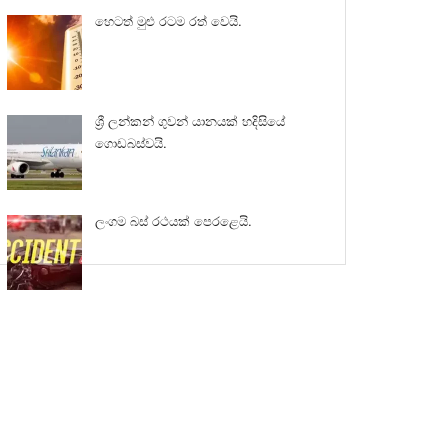
හෙටත් මුළු රටම රත් වෙයි.
ශ්‍රී ලන්කන් ගුවන් යානයක් හදිසියේ
ගොඩබස්වයි.
ලංගම බස් රථයක් පෙරළෙයි.