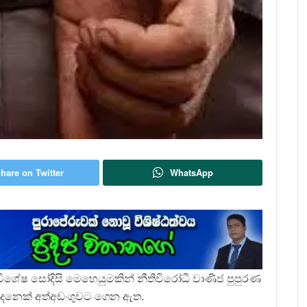
hare on Twitter
WhatsApp
 විශේෂ සෝදිසි මෙහෙයුමකින් නීතිවිරෝධී වාණිජ පුපුරණ
දෙදෙනෙක් අත්අඩංගුවට ගෙන ඇත.