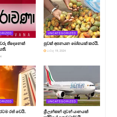
ORIZED
UNCATEGORIZED
රීවරු තිදෙනෙක්
පුවක් අපනයන බෝගයක් කරයි.
ති.
මාර්තු 19, 2024
24
ORIZED
UNCATEGORIZED
 රටම රත් වෙයි.
ශ්‍රී ලන්කන් ගුවන් යානයක්