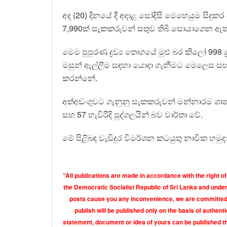
අද (20) දිනයේ දී අදාළ සෝදිසි මෙහෙයුම සිදුකර ඇ
7,990ක් සැකකරුවන් සතුව තිබී සොයාගෙන ඇත
මෙම පුපුරණ ද්‍රව්‍ය තොගයේ මුළු බර කිලෝ 998 ග්
මසුන් ඇල්ලීම සඳහා යොදා ගැනීමට මෙලෙස සඟවා
කරන්නේ.
අත්අඩංගුවට ගැනුනු සැකකරුවන් මන්නාරම ශාන්ති
සහ 57 හැවිරිදි පුද්ගලයින් බව වාර්තා වේ.
මේ පිළිබඳ වැඩිදුර විමර්ශන කටයුතු නාවික හමු
“All publications are made in accordance with the right of
the Democratic Socialist Republic of Sri Lanka and under 
posts cause you any inconvenience, we are committed t
publish will be published only on the basis of authen
statement, document or idea of yours can be published th