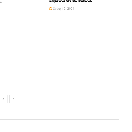
හදිසියේ ගොඩබස්වයි.
24
මාර්තු 19, 2024