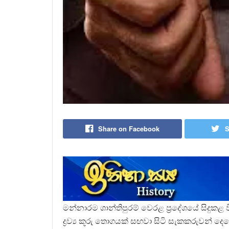
Share on Facebook
S
මන්නාරම ශාන්තිපුරම් වෙරළ ප්‍රදේශයේ සිදුකළ
ද්‍රව්‍ය කූරු තොගයක් සඟවා සිටි සැකකරුවන් 