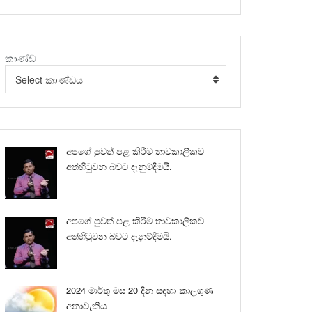
කාණ්ඩ
Select කාණ්ඩය
අපගේ පුවත් පළ කිරීම තාවකාලිකව
අත්හිටුවන බවට දැනුම්දීමයි.
අපගේ පුවත් පළ කිරීම තාවකාලිකව
අත්හිටුවන බවට දැනුම්දීමයි.
2024 මාර්තු මස 20 දින සඳහා කාලගුණ
අනාවැකිය