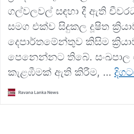
ගල්වලවල් සඳහා දී ඇති චී
සමග එක්ව සිදුකල දූෂිත ක්‍රිය
දෙපාර්තමේන්තුව කිසිම ක්‍රි
පෙනෙන්නට තිබේ. සංඛපා
කැළඹීමක් ඇති කිරීම, …
දිග
Ravana Lanka News