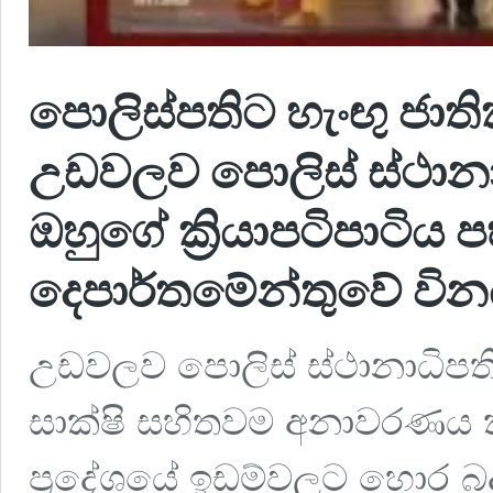
පොලිස්පතිට හැංඟු ජාත
උඩවලව පොලිස් ස්ථාන
ඔහුගේ ක්‍රියාපටිපාටිය
දෙපාර්තමේන්තුවේ වින
උඩවලව පොලිස් ස්ථානාධිපතිග
සාක්ෂි සහිතවම අනාවරණය ක
ප්‍රදේශයේ ඉඩම්වලට හොර බදු