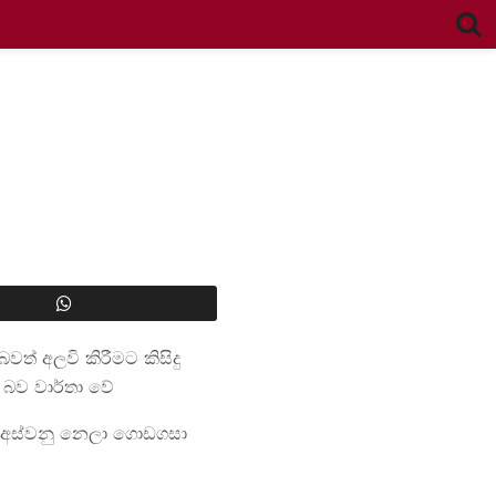
් අලවි කිරීමට කිසිදු
 බව වාර්තා වේ
් අස්වනු නෙලා ගොඩගසා