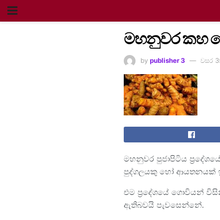
මහනුවර කහ ග
by
publisher 3
වසර 3
මහනුවර පුජාපිටිය ප්‍රදේශ
පුද්ගලයකු හෝ ආයතනයක් ඉද
එම ප්‍රදේශයේ ගොවියන් ව
ඇතිබවයි පැවසෙන්නේ.