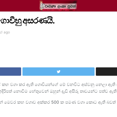
ොවීහු අසරණයි.
ක් ago
යේ කහ වගා කර ඇති ගොවියන්ගේ මේ වනවිට අස්වනු නෙලා ඇති බවත
ිරිපත් නොවීම හේතුවෙන් ඔහුන් දැඩි අසීරු තාවයන්ට පත්ව ඇති
ිසින් මෙවර කහ වගාව අක්කර 500 ක පමණ වගා කොට ඇති බවත