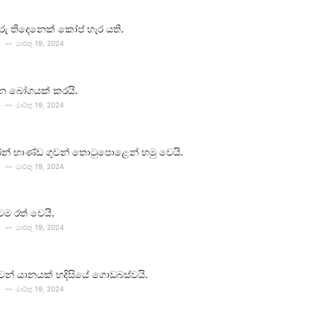
ීවරු තිදෙනෙක් කෝප් හැර යති.
මාර්තු 19, 2024
න බෝගයක් කරයි.
මාර්තු 19, 2024
න් භාණ්ඩ ගුවන් තොටුපොළෙන් හමු වෙයි.
මාර්තු 19, 2024
ටම රත් වෙයි.
මාර්තු 19, 2024
 ගුවන් යානයක් හදිසියේ ගොඩබස්වයි.
මාර්තු 19, 2024