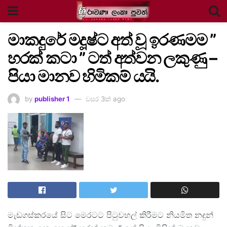
මාකදුරේ මදූෂ්ට අත් වූ ඉරණමම ”
හරක් කටා ” ටත් අත්වන ලකුණු –
පියා මානව හිමිකම් යයි.
by
publisher 1
වසර 3ක් ago
මැඩගස්කරයේ සිට මෙරටට පිටුවහල් කිරීමට නියමිත නදුන්