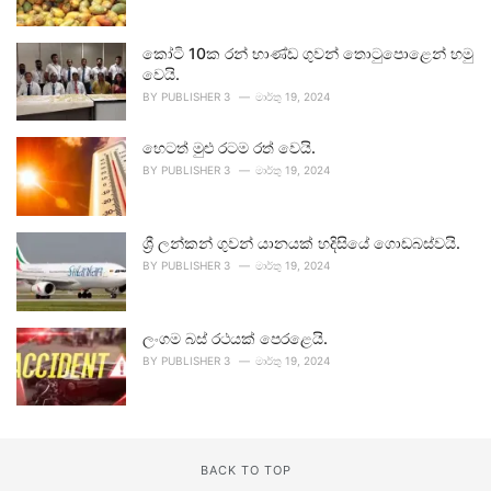
කෝටි 10ක රන් භාණ්ඩ ගුවන් තොටුපොළෙන් හමු
වෙයි.
BY
PUBLISHER 3
මාර්තු 19, 2024
හෙටත් මුළු රටම රත් වෙයි.
BY
PUBLISHER 3
මාර්තු 19, 2024
ශ්‍රී ලන්කන් ගුවන් යානයක් හදිසියේ ගොඩබස්වයි.
BY
PUBLISHER 3
මාර්තු 19, 2024
ලංගම බස් රථයක් පෙරළෙයි.
BY
PUBLISHER 3
මාර්තු 19, 2024
BACK TO TOP