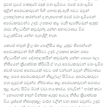
පුවත වූයේ මාකදුරේ මදූෂ් මරා දැමීමය. එසේ මරා දැමිම
තුළින් අපරාධකරුවන් බිහි නොවණු ඇති බවට ඔවුන්
උපකල්පනය කරන්නේ ද නැතහොත් එසේ මරා දැමිමෙන්
අපරධකරුවන්ට උදව් උපකාර කළ මැති ඇමතිවරුන් ඇතුළු
රාජ්‍ය නිලධාරීන් කවුරුන්ද යන්න අනාවරණය වීම
වැලැක්වීමද යන්න පැහැදිලි නැත.
කෙසේ නමුත් ශ්‍රී ලංකා පොලීසිය කළ යුතුව තිබෙන්නේ
අපරධකරුවන් බිහි කිරීමට උදව් උපකාර කරන රාජ්‍ය
නිලධාරීන් සහ දේශපාලකයින් කවුරුන්ද යන්න සොයා බලා
නීතියෙන් ක්‍රියාත්ම්ක කිරීමයි.ඒ හැර අපරධකරුවන් මරා දැමීම
තවත් සමාජ අපරාධයක් බවට පත් වන්නේ ඔවුන් නිර්මාණය
කළ සමජ අපරාධකරුවන් නිදැල්ලේ සිටීමය. අපරාධකරුවා
මරා දැමූවත් ඔවුන්ව නිර්මණය කළ අපරාධකරුවන් සමාජය
තුළ සැගව සිටීම ඊටත් වඩා භයංකාරය. එබැවින් ” හරක් කටා
” නොහොත් නදුන් චින්තක ඇතුළු අයටද නීතිය ක්‍රියාත්මක
විය යුත්තේ නිත්‍යනුකූල මාර්ග වලින් වන අතර ඔවුන්ට උදව්