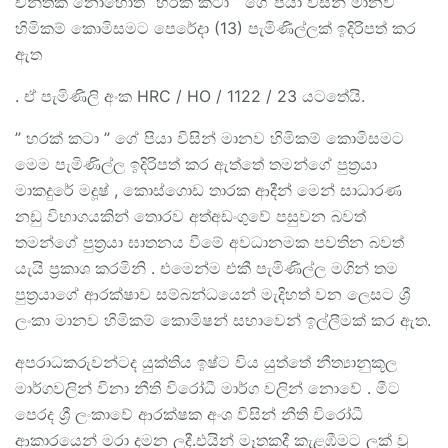
චින්තක නොහොත්” හරක් කටා ” ගේ පියා විසින් මානව
හිමිකම් කොමිසමට පෙරේදා (13) පැමිණිල්ලක් ඉදිරිපත් කර
ඇත
. ඒ පැමිණිලි අංක HRC / HO / 1122 / 23 යටතේයි.
” හරක් කටා ” ගේ පියා විසින් මානව හිමිකම් කොමිසමට
මෙම පැමිණිල්ල ඉදිරිපත් කර ඇත්තේ තමන්ගේ පුත්‍රයා
මාකදුරේ මදූෂ් , කොස්ගොඩ තාරක ආදීන් මෙන් සාධාරණ
නඩු විභාගයකින් තොරව අත්අඩංගුවේ පසුවන බවත්
තමන්ගේ පුත්‍රයා ඝාතනය වීමේ අවධානමක පවතින බවත්
යැයි ප්‍රකාශ කරමිනි . එමෙන්ම එකී පැමිණිල්ල මගින් තම
පුත්‍රයාගේ ආරක්ෂාව සම්බන්ධයෙන් මැදිහත් වන ලෙසට ශ්‍රී
ලංකා මානව හිමිකම් කොමිෂන් සභාවෙන් ඉල්ලීමක් කර ඇත.
අපරාධකරුවන්ටද යුක්තිය ඉෂ්ට විය යුත්තේ නීත්‍යානුකූල
මාර්ගවලින් විනා නීති විරෝධී මාර්ග වලින් නොවේ . මීට
පෙරද ශ්‍රී ලංකාවේ ආරක්ෂක අංශ විසින් නීති විරෝධී
ආකාරයෙන් මරා දමන ලදී.එයින් මෑතකදී කැළඹීමට ලක් වූ