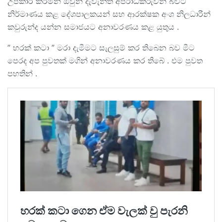
උපකාර කරමින් ඔවුන් දැවැන්ත අපරාධකරුවන් බවට
නිර්මාණය කළ දේශපාලකයන් සහ ආරක්ෂක අංශ නිලධාරීන්
කවුරුන්ද යන්න සමාජයට අනාවරණය කළ යුතුය .
” හරක් කටා ” මරා දැමීමට සැලසුම් කර තිබෙන බව මීට
පෙරද අප පුවතක් මගින් අනාවරණය කර තිබේ . එම පුවත
පහතින් .