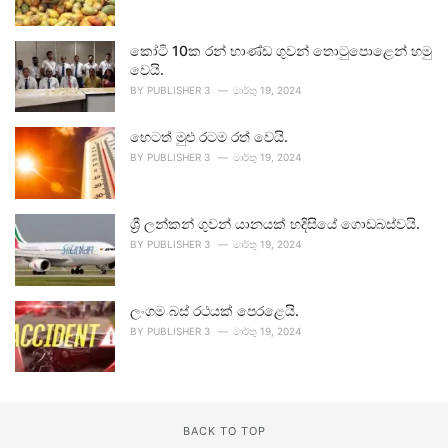
කෝටි 10ක රන් භාණ්ඩ ගුවන් තොටුපොළෙන් හමු
වෙයි.
BY
PUBLISHER 3
මාර්තු 19, 2024
හෙටත් මුළු රටම රත් වෙයි.
BY
PUBLISHER 3
මාර්තු 19, 2024
ශ්‍රී ලන්කන් ගුවන් යානයක් හදිසියේ ගොඩබස්වයි.
BY
PUBLISHER 3
මාර්තු 19, 2024
ලංගම බස් රථයක් පෙරළෙයි.
BY
PUBLISHER 3
මාර්තු 19, 2024
BACK TO TOP