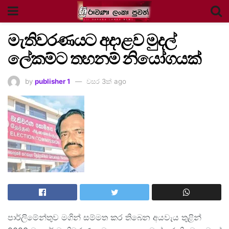
මැතිවරණයට අදාළව මුදල්
ලේකම්ට තහනම් නියෝගයක්
by
publisher 1
වසර 3ක් ago
පාර්ලිමේන්තුව මගින් සම්මත කර තිබෙන අයවැය තුළින්