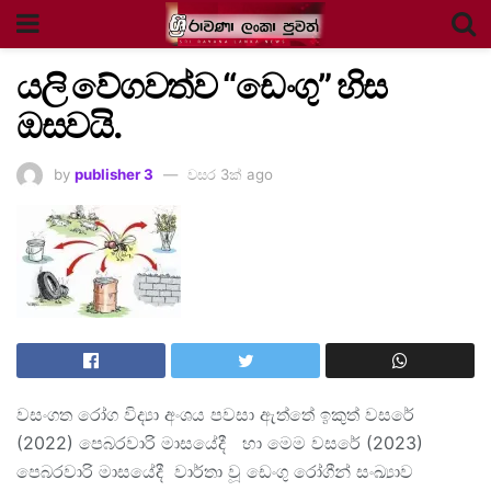
යලි වේගවත්ව “ඩෙංගු” හිස
ඔසවයි.
by
publisher 3
වසර 3ක් ago
වසංගත රෝග විද්‍යා අංශය පවසා ඇත්තේ ඉකුත් වසරේ
(2022) පෙබරවාරි මාසයේදී හා මෙම වසරේ (2023)
පෙබරවාරි මාසයේදී වාර්තා වූ ඩෙංගු රෝගීන් සංඛ්‍යාව