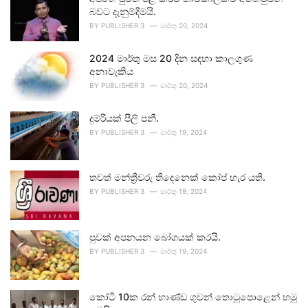
බවට දැනුම්දීමයි.
BY
PUBLISHER 3
මාර්තු 20, 2024
2024 මාර්තු මස 20 දින සඳහා කාලගුණ
අනාවැකිය
BY
PUBLISHER 3
මාර්තු 20, 2024
දුම්රියක් පීලි පනී.
BY
PUBLISHER 3
මාර්තු 19, 2024
තවත් මන්ත්‍රීවරු තිදෙනෙක් කෝප් හැර යති.
BY
PUBLISHER 3
මාර්තු 19, 2024
පුවක් අපනයන බෝගයක් කරයි.
BY
PUBLISHER 3
මාර්තු 19, 2024
කෝටි 10ක රන් භාණ්ඩ ගුවන් තොටුපොළෙන් හමු