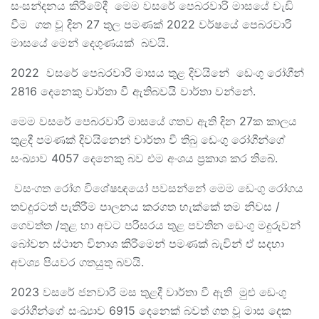
සංසන්දනය කිරීමේදී මෙම වසරේ පෙබරවාරි මාසයේ වැඩි
වීම ගත වූ දින 27 තුල පමණක් 2022 වර්ෂයේ පෙබරවාරි
මාසයේ මෙන් දෙගුණයක් බවයි.
2022 වසරේ පෙබරවාරි මාසය තුළ දිවයිනේ ඩෙංගු රෝගීන්
2816 දෙනෙකු වාර්තා වී ඇතිබවයි වාර්තා වන්නේ.
මෙම වසරේ පෙබරවාරි මාසයේ ගතව ඇති දින 27ක කාලය
තුළදී පමණක් දිවයිනෙන් වාර්තා වී තිබු ඩෙංගු රෝගීන්ගේ
සංඛ්‍යාව 4057 දෙනෙකු බව එම අංශය ප්‍රකාශ කර තිබේ.
වසංගත රෝග විශේෂඥයෝ පවසන්නේ මෙම ඩෙංගු රෝගය
තවදුරටත් පැතිරීම පාලනය කරගත හැක්කේ තම නිවස /
ගෙවත්ත /තුළ හා අවට පරිසරය තුළ පවතින ඩෙංගු මදුරුවන්
බෝවන ස්ථාන විනාශ කිරීමෙන් පමණක් බැවින් ඒ සදහා
අවශ්‍ය පියවර ගතයුතු බවයි.
2023 වසරේ ජනවාරි මස තුළදී වාර්තා වී ඇති මුළු ඩෙංගු
රෝගීන්ගේ සංඛ්‍යාව 6915 දෙනෙක් බවත් ගත වූ මාස දෙක