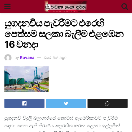
යුගදනවිය පැවරීමට එරෙහි
පෙත්සම සලකා බැලීම එළඹෙන
16 වනදා
by
Ravana
වසර 5ක් ago
යුගදනවි විදුලි බලාගාරයේ කොටස් ඇමෙරිකාවට පැවරීම
සඳහා ගෙන ඇති තීරණය බලරහිත කරන ලෙසට ඉල්ලමින්