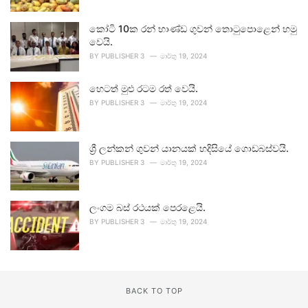
කෝටි 10ක රන් භාණ්ඩ ගුවන් තොටුපොළෙන් හමු
වෙයි.
BY
PUBLISHER 3
මාර්තු 19, 2024
හෙටත් මුළු රටම රත් වෙයි.
BY
PUBLISHER 3
මාර්තු 19, 2024
ශ්‍රී ලන්කන් ගුවන් යානයක් හදිසියේ ගොඩබස්වයි.
BY
PUBLISHER 3
මාර්තු 19, 2024
ලංගම බස් රථයක් පෙරළෙයි.
BY
PUBLISHER 3
මාර්තු 19, 2024
BACK TO TOP