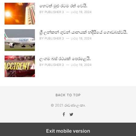
හෙටත් මුළු රටම රත් වෙයි.
BY
PUBLISHER 3
මාර්තු 19, 2024
ශ්‍රී ලන්කන් ගුවන් යානයක් හදිසියේ ගොඩබස්වයි.
BY
PUBLISHER 3
මාර්තු 19, 2024
ලංගම බස් රථයක් පෙරළෙයි.
BY
PUBLISHER 3
මාර්තු 19, 2024
BACK TO TOP
© 2021
රාවණා ලංකා
.
Exit mobile version