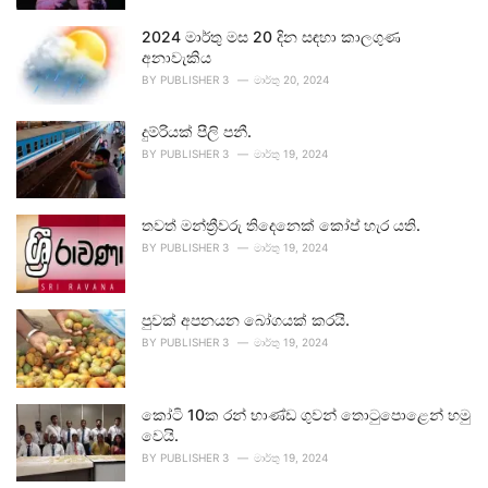
2024 මාර්තු මස 20 දින සඳහා කාලගුණ
අනාවැකිය
BY
PUBLISHER 3
මාර්තු 20, 2024
දුම්රියක් පීලි පනී.
BY
PUBLISHER 3
මාර්තු 19, 2024
තවත් මන්ත්‍රීවරු තිදෙනෙක් කෝප් හැර යති.
BY
PUBLISHER 3
මාර්තු 19, 2024
පුවක් අපනයන බෝගයක් කරයි.
BY
PUBLISHER 3
මාර්තු 19, 2024
කෝටි 10ක රන් භාණ්ඩ ගුවන් තොටුපොළෙන් හමු
වෙයි.
BY
PUBLISHER 3
මාර්තු 19, 2024