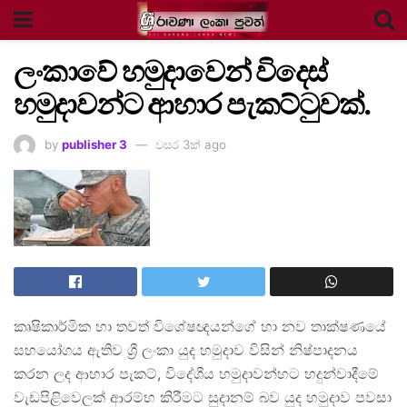
ලංකාවේ හමුදාවෙන් විදෙස්
හමුදාවන්ට ආහාර පැකට්ටුවක්.
by
publisher 3
වසර 3ක් ago
කෘෂිකාර්මික හා තවත් විශේෂඥයන්ගේ හා නව තාක්ෂණයේ
සහයෝගය ඇතිව ශ්‍රී ලංකා යුද හමුදාව විසින් නිෂ්පාදනය
කරන ලද ආහාර පැකට්, විදේශීය හමුදාවන්හට හදුන්වාදීමේ
වැඩපිළිවෙලක් ආරම්භ කිරීමට සුදානම් බව යුද හමුදාව පවසා