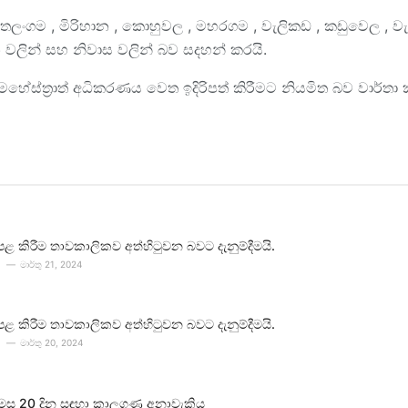
ගම , මිරිහාන , කොහුවල , මහරගම , වැලිකඩ , කඩුවෙල , වැල්
 වලින් සහ නිවාස වලින් බව සදහන් කරයි.
ේස්ත්‍රාත් අධිකරණය වෙත ඉදිරිපත් කිරීමට නියමිත බව වාර්තා 
පළ කිරීම තාවකාලිකව අත්හිටුවන බවට දැනුම්දීමයි.
මාර්තු 21, 2024
පළ කිරීම තාවකාලිකව අත්හිටුවන බවට දැනුම්දීමයි.
මාර්තු 20, 2024
 මස 20 දින සඳහා කාලගුණ අනාවැකිය