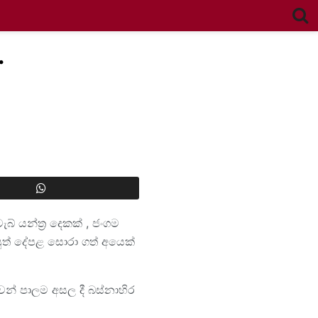
.
් යන්ත්‍ර දෙකක් , ජංගම
යුත් දේපළ සොරා ගත් අයෙක්
වන් පාලම අසල දී බස්නාහිර