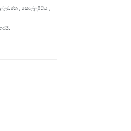
ලවත්ත , කොල්ලුපිටිය ,
කරයි.