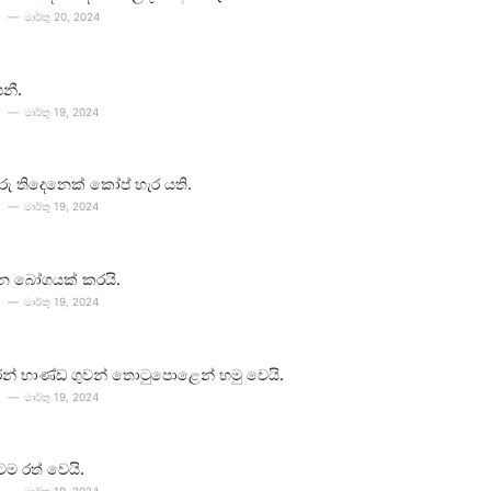
මාර්තු 20, 2024
පනී.
මාර්තු 19, 2024
ීවරු තිදෙනෙක් කෝප් හැර යති.
මාර්තු 19, 2024
න බෝගයක් කරයි.
මාර්තු 19, 2024
න් භාණ්ඩ ගුවන් තොටුපොළෙන් හමු වෙයි.
මාර්තු 19, 2024
ටම රත් වෙයි.