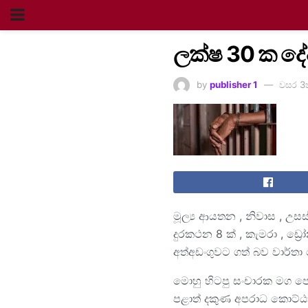
ලක්ෂ 30 ක දේ
by
publisher 1
වසර 3
මූල්‍ය ආයතන , නිවාස , උස
දුරකථන 8 ක් , කැමරා , ඩ්
අත්අඩංගුවට ගත් බව වාර්තා
මොහු හිටපු සංචාරක මග පෙන
පළාත් දකුණ අපරාධ කොට්ඨාස