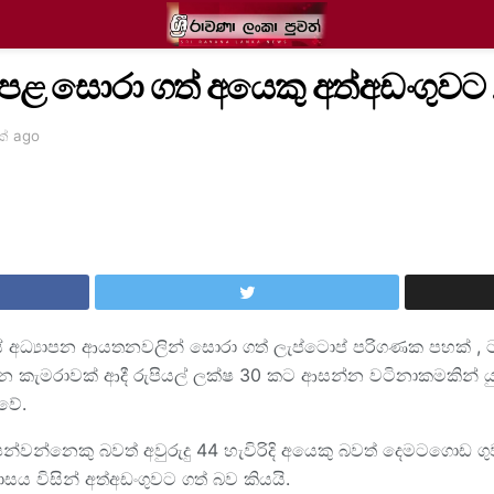
පළ සොරා ගත් අයෙකු අත්අඩංගුවට 
ක් ago
ස් අධ්‍යාපන ආයතනවලින් සොරා ගත් ලැප්ටොප් පරිගණක පහක් , ටැබ
‍රෝන කැමරාවක් ආදී රුපියල් ලක්ෂ 30 කට ආසන්න වටිනාකමකින් 
 වේ.
්වන්නෙකු බවත් අවුරුදු 44 හැවිරිදි අයෙකු බවත් දෙමටගොඩ ගු
ය විසින් අත්අඩංගුවට ගත් බව කියයි.