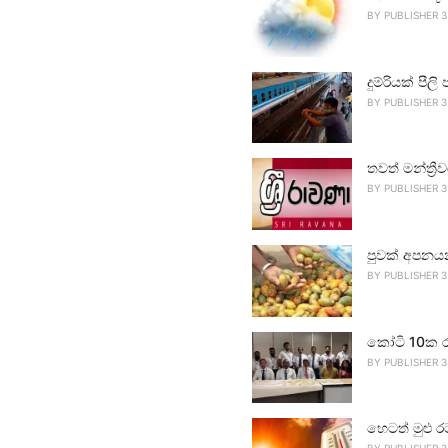
BY
PUBLISHER 3
දුම්රියක් පීලි 
BY
PUBLISHER 3
තවත් මන්ත්‍ර
BY
PUBLISHER 3
පුවක් අපනය
BY
PUBLISHER 3
කෝටි 10ක ර
BY
PUBLISHER 3
හෙටත් මුළු ර