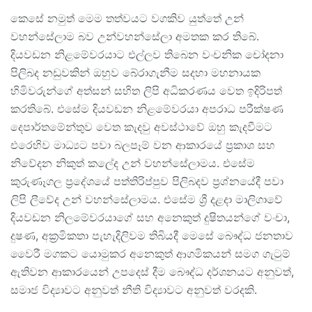
කෙසේ නමුත් මෙම තත්වයට වගකිව යුත්තේ උන්
වහන්සේලාම බව උන්වහන්සේලා අමතක කර තිබේ.
දියවඩන නිළමේවරයාට එල්ලව තිබෙන වංචනික චෝදනා
පිලිබද නඩුවකින් ඔහුව බේරාගැනීම සදහා මහනායක
හිමිවරුන්ගේ අත්සන් සහිත ලිපි අධිකරණය වෙත ඉදිරිපත්
කරතිබේ. එසේම දියවඩන නිළමේවරයා අපරාධ පරීක්ෂණ
දෙපාර්තමේන්තුව වෙත කැදවු අවස්ථාවේ ඔහු කැදවීමට
එරෙහිව මාධ්‍යට පවා බලපෑම් වන ආකාරයේ ප්‍රකාශ සහ
නිවේදන නිකුත් කලේද උන් වහන්සේලාමය. එසේම
කුරුණෑගල ප්‍රදේශයේ පත්තිරිප්පුව පිලිබදව ප්‍රශ්නයේදී පවා
ලිපි ලීවේද උන් වහන්සේලාමය. එසේම ශ්‍රී දළදා මාලිගාවේ
දියවඩන නිලමේවරයාගේ සහ අනෙකුත් දුෂිතයන්ගේ වංචා,
දුෂණ, අක්‍රමිකතා පැහැදිලිවම තිබියදී මෙසේ බෞද්ධ ජනතාව
වෛරී මගකට යොමුකර අනෙකුත් ආගමිකයන් සමග ගැටුම්
ඇතිවන ආකාරයෙන් උපදෙස් දීම බෞද්ධ දර්ශනයට අනුවත්,
සමාජ විද්‍යාවට අනුවත් නීති විද්‍යාවට අනුවත් වරදකි.