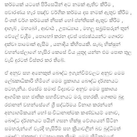
කර්මයක් යටතේ පිරිසෙයින් අට නමක් ඇතිව කිරීම ,
පවාරණය හැර පඤ්ච වර්ගික කර්මය දස නමක් ඇතුව කිරීම ,
විංශත් වර්ග කර්මයක් නිසක් හෝ ප්න්තිසක් ඇතුව කිරීම ,
දාගැබ් , මහබෝ , ආචාර්‍ය , උපාධ්‍යාය , මහලු සබ්‍රම්සරුන් තුන්
වේලේ වැදීම , පොහෝ කරන දවස් ජ්‍යෙෂ්ඨයන්ට ගෞරව
දක්වා පාමොක් ඇසීම , යනාදිය කිහිපයකි. සැබෑ භික්ෂුන්
වහන්සේලාගේ හැසිර කෙසේ විය යුතුද යන්න එම පොත තුල
වැඩි දුරටත් විස්තර කර තිබේ.
ඒ අනුව සහ අනෙකුත් බෞද්ධ ඉගැන්විම්වලට අනුව මෙම
ලේඛකාධිකාරී හිමිගේ මෙම ප්‍රකාශය බෞද්ධ දර්ශනයට
පටහැනිය. එසේම සමාජ විද්‍යාවට අනුව මෙම ප්‍රකාශය
ආගමික සහ ජාතික සහජීවනයට මරු පහරකි. ගෞතම බුදු
රජානන් වහන්සේගේ ශ්‍රී සද්ධර්මය විනාශ කරන්නේ
අන්‍යාගමිකයන් හෝ සංවිධානාත්මක කණ්ඩායම් නොව,
බෞද්ධ දර්ශනයට පයින් ගසන භික්ෂු වේශයෙන් සිටින
සමහරුන්ගේ වැරදි හැසිරීම් සහ ක්‍රියාවලීන් බව බුද්ධිමත්
බෞද්ධ ජනතාව වටහාගෙන තිබේ. මෙම හිමිනමගේ