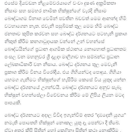
එසේම දියවඩන නිළමේවරයාගේ වංචා දුෂණ අක්‍රමිකතා
නිසාම සහ සමහර නාමික භික්ෂුන්ගේ වැරදි නිසාම
බෞද්ධාගම විනාශ වෙමින් පවතින බවවත් මෙම ආනන්ද හිමි
වටහාගෙන නැත. එවැනි පසුබිමක් තුල මෙම හිමි බෞද්ධ
ජනතාව කුපිත කරවන සහ බෞද්ධ දර්ශනයට පටහැනි ප්‍රකාශ
නිකුත් කිරීම කනගාටුදායක වන්නේ උන් වහන්සේ
බෞද්ධයින්ගේ ප්‍රධාන ආගමික ස්ථානය නොහොත් ප්‍රධානතම
පංසල වන මහනුවර ශ්‍රී දළදා මාලිගාව හා සම්බන්ධ ප්‍රධාන
ලේඛකාධිකාරී වන නිසාය. බෞද්ධ දර්ශනය තුල මෙවැනි
ප්‍රකාශ කිරීම විනය විරෝදීය. එය ගිහියන්ටද පොදුය. ගිහියා
යහමග ගැනීමට භික්ෂුන්ගේ හැසිරීම කෙසේ විය යුතුද යන්න
බෞද්ධ දර්ශනයේ උගන්වයි. බෞද්ධ දර්ශනයට අනුව සැබෑ
භික්ෂුන් වහන්සේලා විවේචනය කිරීම මේ ලිපිය ලියන මටද
පාපයකි.
බෞද්ධ දර්ශනයට අදාල විවිද ඉගැන්වීම් අතර “දඹදෙනි යුගය”
නමැති පොතෙහි භික්ෂුන් නොකල යුතු දෑ පෙන්වා දී තිබේ.
ඒවා අතර කිපි සිතින් හෝ කෙළිනා සිතින් කථා නොකිරීම ,