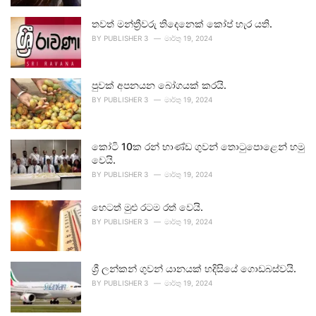
තවත් මන්ත්‍රීවරු තිදෙනෙක් කෝප් හැර යති.
BY
PUBLISHER 3
මාර්තු 19, 2024
පුවක් අපනයන බෝගයක් කරයි.
BY
PUBLISHER 3
මාර්තු 19, 2024
කෝටි 10ක රන් භාණ්ඩ ගුවන් තොටුපොළෙන් හමු
වෙයි.
BY
PUBLISHER 3
මාර්තු 19, 2024
හෙටත් මුළු රටම රත් වෙයි.
BY
PUBLISHER 3
මාර්තු 19, 2024
ශ්‍රී ලන්කන් ගුවන් යානයක් හදිසියේ ගොඩබස්වයි.
BY
PUBLISHER 3
මාර්තු 19, 2024