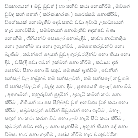
විසභාගයන් ( මවු වුවත් ) හා තනිව කථා නොකිරීම , මවගේ
වුවද කන් පතක් ( කර්ණාභරණ ) පරෙස්සම් නොකිරීම,
විශේෂයක් නොමැතිව දෙමසකට වඩා අචාර්‍ය උපාධ්‍යායන්
හැර නොවිසීම , සම්මතයක් නොමැතිව අදක්ෂව බණ
නොකීම , ගිහියන්ට සොලෝ නොබැදීම , කාව්‍ය නාටකාදිය
නො ඉගෙනීම හා නො ඉගැන්වීම , මෙහෙකරුවන්ට නො
බැණීම , තමන්ගේ දෙයක් වුවද ගුරුවරාදීන්ට නො කියා නො
දීම , වසිද්දී පවා ගමන් ඉක්මන් නො කිරීම , කටායා දත්
පෙන්වා සිනා නො සී සතුට පමණක් දැක්වීම , වෙනින්
පන්සල් වල නඩුහබ තම පන්සලටත් , තම පන්සලේ නඩුහබ
ඒ පන්සල්වලටත් , වැද්ද නො දීම , ප්‍රත්‍යයෙහි ලොල් නො වීම
, අතුගාමින් , තුනුරුවන් පුදමින් , දැහැටි කමින් කථා නො
කිරීම , ගිහියන් හා පස පිළිබදව වූත් අනවශ්‍ය වූත් කථා නො
කිරීම , සබ්‍රම්සරුන් වෙරින් සිවුරෙන් නො ගැටීම , මහලු
සගුන් හා කථා කරන විට නො ළංව නැමී සිට කථා කිරීම ,
කුමරුන් වෙර අත් ලා නො සැනසීම , අනුන් කියන දේ නො
විමසා භාර නො ගැනීම , පෝය කිරීම හැර චාතුවර්ගික