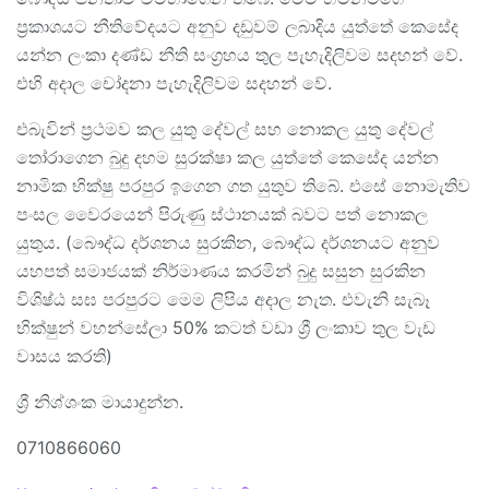
ප්‍රකාශයට නීතිවේදයට අනුව දඩුවම් ලබාදිය යුත්තේ කෙසේද
යන්න ලංකා දණ්ඩ නීති සංග්‍රහය තුල පැහැදිලිවම සදහන් වේ.
එහි අදාල චෝදනා පැහැදිලිවම සදහන් වේ.
එබැවින් ප්‍රථමව කල යුතු දේවල් සහ නොකල යුතු දේවල්
තෝරාගෙන බුදු දහම සුරක්ෂා කල යුත්තේ කෙසේද යන්න
නාමික භික්ෂු පරපුර ඉගෙන ගත යුතුව තිබේ. එසේ නොමැතිව
පංසල වෛරයෙන් පිරුණු ස්ථානයක් බවට පත් නොකල
යුතුය. (බෞද්ධ දර්ශනය සුරකින, බෞද්ධ දර්ශනයට අනුව
යහපත් සමාජයක් නිර්මාණය කරමින් බුදු සසුන සුරකින
විශිෂ්ඨ සඝ පරපුරට මෙම ලිපිය අදාල නැත. එවැනි සැබෑ
භික්ෂුන් වහන්සේලා 50% කටත් වඩා ශ්‍රී ලංකාව තුල වැඩ
වාසය කරති)
ශ්‍රී නිශ්ශංක මායාදුන්න.
0710866060