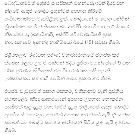
බෞද්ධාගමටත් ශ්‍රේෂ්ඨ සංඝපීතෘන් වහන්සේලාටත් දියවඩන
නිලමේ ඇතුළු බෞද්ධ ප්‍රභූන්ටත් අපහාස කිරීමේ
සංවිධානාත්මක වැඩපිළිවෙළක්, බෞද්ධයන් ම යොදා ගනිමින්
ක්‍රියාත්මක වෙමින් තිබෙන බව අස්ගිරි මහා විහාර පාර්ශ්වයේ
නියෝජ්‍ය ලේඛකාධිකාරි, අස්ගිරි පරිවේණාධිපති පූජ්‍ය
නාරංපනාවේ ආනන්ද නාහිමියෝ ඊයේ (15) පවසා තිබේ.
පිළිමතලාව රණවන පුරාණ විහාරස්ථානයේ ස්ථාපිත කර
තිබෙන ලොව උස ම සක්මන් බුද්ධ ප්‍රතිමා වහන්සේගේ 9 වන
වර්ෂ පූර්ණය නිමිතෙන් එම විහාරස්ථානයේදී පැවති
උත්සවයකට සහභාගි වෙමින් මෙය ප්‍රකාශ කර තිබේ.
එසේම වැඩිදුරටත් ප්‍රකාශ මක්කම, වතිකානුව වැනි පූජනීය
ස්ථානවලට කිසිදු ආකාරයෙන් අපහාස උපහාස නොකරන
පසුබිමක් තුළ දළදා වහන්සේත් දළදා මාලිගාවත් ඇතුළු බෞද්ධ
පූජනීය ස්ථානවලට පමණක් අපහාස කරන්නේ ඇයි ද? යන්න
සම්බන්ධව බෞද්ධ සමාජය අවදියෙන් සිටිය යුතු යැයි ද පවසා
තිබේ.