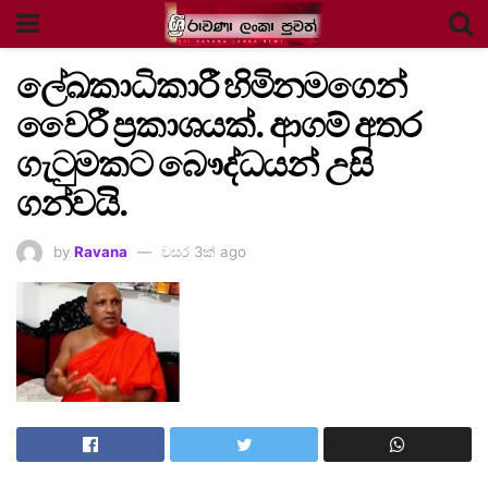
ලේඛකාධිකාරී හිමිනමගෙන්
වෛරී ප්‍රකාශයක්. ආගම් අතර
ගැටුමකට බෞද්ධයන් උසි
ගන්වයි.
by
Ravana
වසර 3ක් ago