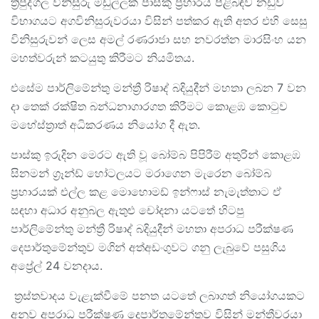
ත්‍රිපුද්ගල විනිසුරු මඩුල්ලක් පාස්කු ප්‍රහාරය පිළිබඳව නඩුව
විභාගයට අගවිනිසුරුවරයා විසින් පත්කර ඇති අතර එහි සෙසු
විනිසුරුවන් ලෙස අමල් රණරාජා සහ නවරත්න මාරසිංහ යන
මහත්වරුන් කටයුතු කිරීමට නියමිතය.
එසේම පාර්ලිමේන්තු මන්ත්‍රී රිෂාද් බදියුදීන් මහතා ලබන 7 වන
දා තෙක් රක්ෂිත බන්ධනාගාරගත කිරීමට කොළඹ කොටුව
මහේස්ත්‍රාත් අධිකරණය නියෝග දී ඇත.
පාස්කු ඉරුදින මෙරට ඇති වූ බෝම්බ පිපිරීම් අතුරින් කොළඹ
සිනමන් ග්‍රෑන්ඩ් හෝටලයට මරාගෙන මැරෙන බෝම්බ
ප්‍රහාරයක් එල්ල කළ මොහොමඩ් ඉන්ෆාස් නැමැත්තාට ඒ
සඳහා අධාර අනුබල ඇතුළු චෝදනා යටතේ හිටපු
පාර්ලිමේන්තු මන්ත්‍රී රිෂාද් බදියුදීන් මහතා අපරාධ පරීක්ෂණ
දෙපාර්තුමේන්තුව මගින් අත්අඩංගුවට ගනු ලැබුවේ පසුගිය
අප්‍රේල් 24 වනදාය.
ත්‍රස්තවාදය වැළැක්වීමේ පනත යටතේ ලබාගත් නියෝගයකට
අනුව අපරාධ පරීක්ෂණ දෙපාර්තමේන්තුව විසින් මන්ත්‍රීවරයා