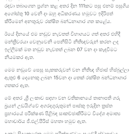
රඳවා තබාගෙන ප්‍රශ්න කළ අතර දින 111කට පසු එනම් පසුගිය
අගෝස්තු 10 වෙනි දා ඔහු අධිකරණය හමුවට ඉදිරිපත්
කිරීමෙන් අනතුරුව රක්ෂිත බන්ධනාගාර ගත කළේය.
ඊයේ දිනයේ එම නඩුව නැවතත් විභාගයට ගත් අතර එහිදී
මන්ත්‍රීවරයා වෙනුවෙනි පෙනීසිටි නීතීඥවරුන් කරන ලද
ඉල්ලීමක් මත නඩුව නැවතත් ලබන 07 වන දා කැඳවීමට
නියමකර ඇත.
මෙම නඩුවේ සෙසු සැකකරුවන් වන නීතීඥ හිජාස් හිස්බුල්ලා
ඇතුළු 6 දෙනෙකු ලබන 15වන දා තෙක් රක්ෂිත බන්ධනාගාර
ගතකර ඇත.
මේ අතර ,ශ්‍රී ලංකාව සඳහා වන වතිකානයේ තානාපති ගරු
බ්‍රයන් උඩයිග්වේ අගරදගුරුතුමන් පාස්කු ඉරුදින ත්‍රස්ත
ප්‍රහාරයේ පරීක්ෂණ පිළිබඳ සාකච්ඡාකිරීමට විදේශ අමාත්‍ය
මහාචාර්ය ජී.එල්.පීරිස් මහතා හමුව ඇත.
දැනට සිදුකෙරෙන මෙම පරීක්ෂණවල සංවේදී ස්වභාවය