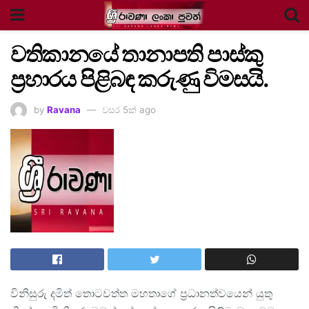
වතිකානයේ තානාපති පාස්කු
ප්‍රහාරය පිළිබඳ කරුණු විමසයි.
by
Ravana
වසර 5ක් ago
විනිසුරු දමිත් තොටවත්ත මහතාගේ ප්‍රධානත්වයෙන් යුතු