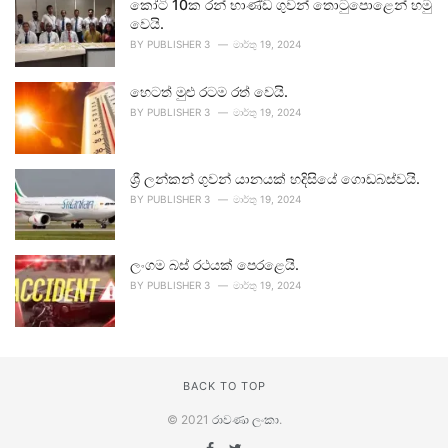
කෝටි 10ක රන් භාණ්ඩ ගුවන් තොටුපොළෙන් හමු
වෙයි.
BY
PUBLISHER 3
මාර්තු 19, 2024
හෙටත් මුළු රටම රත් වෙයි.
BY
PUBLISHER 3
මාර්තු 19, 2024
ශ්‍රී ලන්කන් ගුවන් යානයක් හදිසියේ ගොඩබස්වයි.
BY
PUBLISHER 3
මාර්තු 19, 2024
ලංගම බස් රථයක් පෙරළෙයි.
BY
PUBLISHER 3
මාර්තු 19, 2024
BACK TO TOP
© 2021
රාවණා ලංකා
.