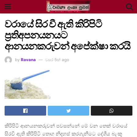
වරායේ සිර වී ඇති කිරිපිටි
ප්‍රතිඅපනයනයට
ආනයනකරුවන් අපේක්ෂා කරයි
by
Ravana
වසර 5ක් ago
කිරිපිටි ආනයනකරුවන් පවසන්නේ මේ වන තෙක් වරායේ
සිරවී ඇති කිරිපිටි තොග නිදහස් කරගැනීමට දේශීය බැංකු