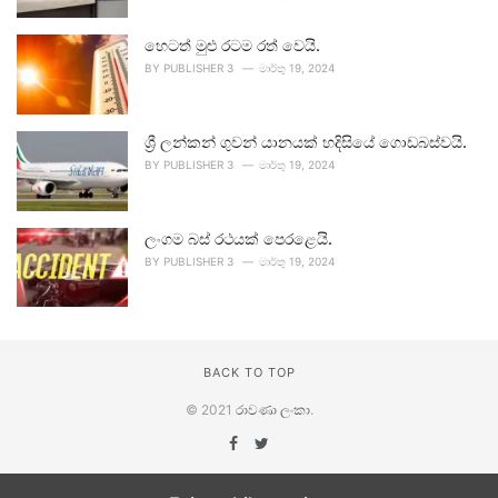
හෙටත් මුළු රටම රත් වෙයි.
BY
PUBLISHER 3
මාර්තු 19, 2024
ශ්‍රී ලන්කන් ගුවන් යානයක් හදිසියේ ගොඩබස්වයි.
BY
PUBLISHER 3
මාර්තු 19, 2024
ලංගම බස් රථයක් පෙරළෙයි.
BY
PUBLISHER 3
මාර්තු 19, 2024
BACK TO TOP
© 2021
රාවණා ලංකා
.