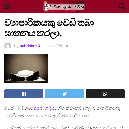
ව්‍යාපාරිකයකු වෙඩි තබා
ඝාතනය කරලා.
by
publisher 3
වසර 3ක් ago
ඊයේ (14)
ඌරගස්මංහංදිය
, හිපංකඩ-නවදගල වයාපාරිකයකු
වෙඩි තබා ඝාතනය කර ඇති බව වාර්තා වේ.
වෙඩිතබා ඇත්තේ යතුරුපැදියකින් පැමිණි නාදුනන පුද්ගලයන්