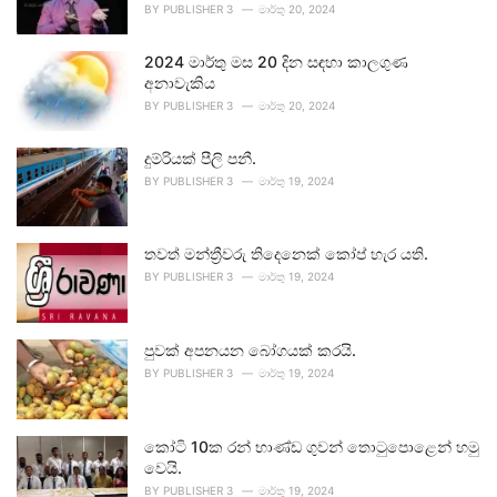
BY
PUBLISHER 3
මාර්තු 20, 2024
2024 මාර්තු මස 20 දින සඳහා කාලගුණ
අනාවැකිය
BY
PUBLISHER 3
මාර්තු 20, 2024
දුම්රියක් පීලි පනී.
BY
PUBLISHER 3
මාර්තු 19, 2024
තවත් මන්ත්‍රීවරු තිදෙනෙක් කෝප් හැර යති.
BY
PUBLISHER 3
මාර්තු 19, 2024
පුවක් අපනයන බෝගයක් කරයි.
BY
PUBLISHER 3
මාර්තු 19, 2024
කෝටි 10ක රන් භාණ්ඩ ගුවන් තොටුපොළෙන් හමු
වෙයි.
BY
PUBLISHER 3
මාර්තු 19, 2024