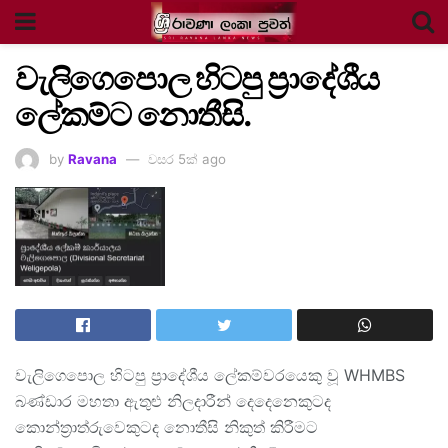
වැලිගෙපොල හිටපු ප්‍රාදේශීය
ලේකම්ට නොතීසි.
by
Ravana
වසර 5ක් ago
වැලිගෙපොල හිටපු ප්‍රාදේශීය ලේකම්වරයෙකු වූ WHMBS
බණ්ඩාර මහතා ඇතුළු නිලදාරීන් දෙදෙනෙකුටද
කොන්ත්‍රාත්රුවෙකුටද නොතීසි නිකුත් කිරීමට