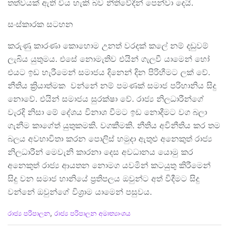
තත්වයක් ඇති විය හැකි බව නීතිවේදීන් පෙන්වා දෙයි.
සංස්කාරක සටහන
කරුණු කාරණා කොහොම උනත් වරදක් කලේ නම් දඩුවම්
ලැබිය යුතුමය. එසේ නොමැතිව එයින් ගැලවී යාමෙන් හෝ
එයට ඉඩ හැරීමෙන් සමාජය දිනෙන් දින පිරිහීමට ලක් වේ.
නීතිය ක්‍රියාත්මක වන්නේ නම් පමණක් සමාජ පරිහානිය සිදු
නොවේ. එයින් සමාජය සුරක්ෂා වේ. රාජ්‍ය නිලධාරීන්ගේ
වැරදි නිසා මේ දේශය විනාශ වීමට ඉඩ නොදීමට වග බලා
ගැනීම කාගේත් යුතුකමකි. වගකීමකි. නීතිය අවිනීතිය කර තම
බලය අවභාවිතා කරන පොලිස් හමුදා ඇතුළු අනෙකුත් රාජ්‍ය
නිලධාරීන් මෙවැනි කාරනා දෙස අවධානය යොමු කර
අනෙකුත් රාජ්‍ය ආයතන නොමග යවමින් කටයුතු කිරීමෙන්
සිදු වන සමාජ හානියේ ප්‍රතිපලය ඔවුන්ට අත් විදීමට සිදු
වන්නේ ඔවුන්ගේ විශ්‍රාම යාමෙන් පසුවය.
C
රාජ්‍ය පරිපාලන
,
රාජ්‍ය පරිපාලන අමාත්‍යාංශය
a