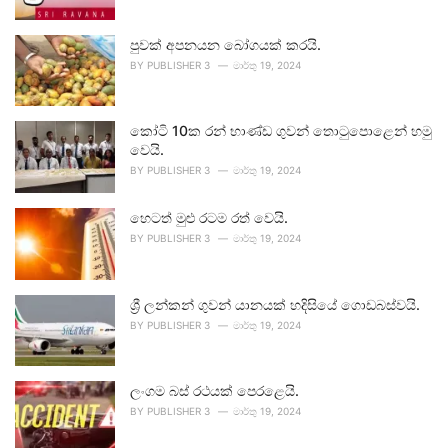
පුවක් අපනයන බෝගයක් කරයි.
BY
PUBLISHER 3
මාර්තු 19, 2024
කෝටි 10ක රන් භාණ්ඩ ගුවන් තොටුපොළෙන් හමු
වෙයි.
BY
PUBLISHER 3
මාර්තු 19, 2024
හෙටත් මුළු රටම රත් වෙයි.
BY
PUBLISHER 3
මාර්තු 19, 2024
ශ්‍රී ලන්කන් ගුවන් යානයක් හදිසියේ ගොඩබස්වයි.
BY
PUBLISHER 3
මාර්තු 19, 2024
ලංගම බස් රථයක් පෙරළෙයි.
BY
PUBLISHER 3
මාර්තු 19, 2024