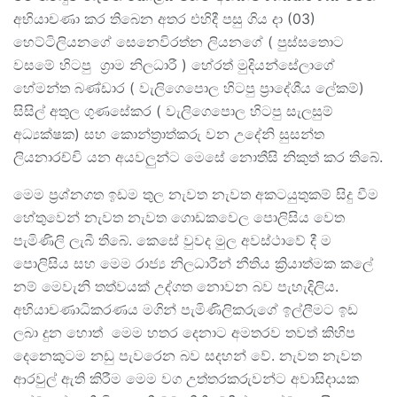
අභියාචණා කර තිබෙන අතර එහිදී පසු ගිය දා (03)
හෙට්ටිලියනගේ සෙනෙවිරත්න ලියනගේ ( පුස්සතොට
වසමේ හිටපු ග්‍රාම නිලධාරී ) හේරත් මුදියන්සේලාගේ
හේමන්ත බණ්ඩාර ( වැලිගෙපොල හිටපු ප්‍රාදේශීය ලේකම්)
සිසිල් අතුල ගුණසේකර ( වැලිගෙපොල හිටපු සැලසුම්
අධ්‍යක්ෂක) සහ කොන්ත්‍රාත්කරු වන උදේනි සුසන්ත
ලියනාරච්චි යන අයවලුන්ට මෙසේ නොතීසි නිකුත් කර තිබේ.
මෙම ප්‍රශ්නගත ඉඩම තුල නැවත නැවත අකටයුතුකම් සිදු වීම
හේතුවෙන් නැවත නැවත ගොඩකවෙල පොලිසිය වෙත
පැමිණිලි ලැබී තිබේ. කෙසේ වුවද මුල අවස්ථාවේ දී ම
පොලිසිය සහ මෙම රාජ්‍ය නිලධාරීන් නීතිය ක්‍රියාත්මක කලේ
නම් මෙවැනි තත්වයක් උද්ගත නොවන බව පැහැදිලිය.
අභියාචණාධිකරණය මගින් පැමිණිලිකරුගේ ඉල්ලීමට ඉඩ
ලබා දුන හොත් මෙම හතර දෙනාට අමතරව තවත් කිහිප
දෙනෙකුටම නඩු පැවරෙන බව සදහන් වේ. නැවත නැවත
ආරවුල් ඇති කිරීම මෙම වග උත්තරකරුවන්ට අවාසිදායක