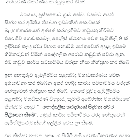
අභියචණාධිකරණය කටයුතු කර තිබේ.
මගයාය, පුස්සතොට ග්‍රාම සේවා වසමට අයත්
සින්නකර අයිතිය තිබෙන ඉඩමකින් කොටසක්
බලහත්කාරයෙන් අත්පත් කරගැනීමට කටුයතු කිරීමට
එරෙහිව ගොඩකවෙල පොලිස් ස්ථානය වෙත පැමිණිලි 9 ක්
ඉදිරිපත් කලද ඒවා විභාග නොවීම හේතුවෙන් අදාළ ඉඩමේ
හිමිකරුවන් විසින් පෞද්ගලික අපරාධ නඩුවක් පවරා ඇත.
එම නඩුව කාර්ය පටිපාටිමය වරදක් නිසා නිශ්ප්‍රභා කර තිබේ.
ඉන් අනතුරුව ඇඹිලිපිටිය පළාත්බද මහාධිකරණය වෙත
අභියාචනා කර තිබෙන අතර එහිදීද කාර්ය පටිපාටිමය වරදක්
හේතුවෙන් නිශ්ප්‍රභා කර තිබේ. කෙසේ වුවද ඇඹිලිපිටිය
පළාත්බද මහධිකරණ විනුසුරු කුමාරි අබේරත්න මහත්මියගේ
තීන්දුවට අනුව
“ පෞද්ගලික කරදරයක් සිදුවන බවට
පිළිගෙන තිබේ”
. නමුත් කාර්ය පටිපාටිමය වරද හේතුවෙන්
පැමිනිලිකරුවන්ගේ ඉල්ලීම ඉවත ලා තිබේ.
එම තීන්දුව නැවත කොළඹ පිහිටි අභියාචණාධිකරණය වෙත